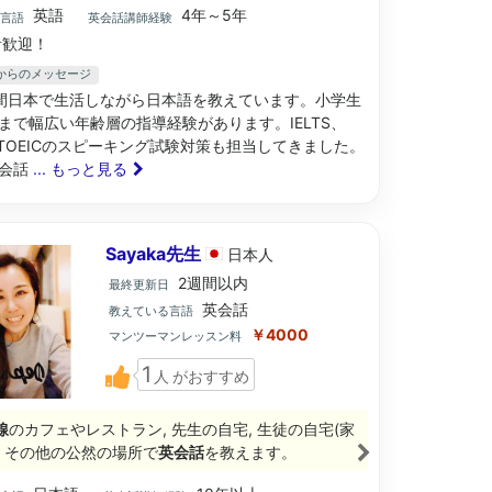
英語
4年～5年
ブ言語
英会話講師経験
歓迎！
生からのメッセージ
間日本で生活しながら日本語を教えています。小学生
まで幅広い年齢層の指導経験があります。IELTS、
N、TOEICのスピーキング試験対策も担当してきました。
な会話
... もっと見る
Sayaka先生
日本
人
2週間以内
最終更新日
英会話
教えている言語
￥4000
マンツーマンレッスン料
1
人
がおすすめ
線
のカフェやレストラン, 先生の自宅, 生徒の自宅(家
, その他の公然の場所で
英会話
を教えます。