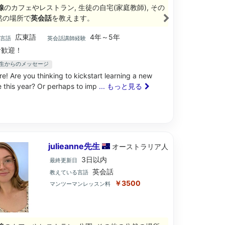
線
のカフェやレストラン, 生徒の自宅(家庭教師), その
然の場所で
英会話
を教えます。
広東語
4年～5年
ブ言語
英会話講師経験
歓迎！
n先生からのメッセージ
re! Are you thinking to kickstart learning a new
 this year? Or perhaps to imp
... もっと見る
julieanne先生
オーストラリア
人
3日以内
最終更新日
英会話
教えている言語
￥3500
マンツーマンレッスン料