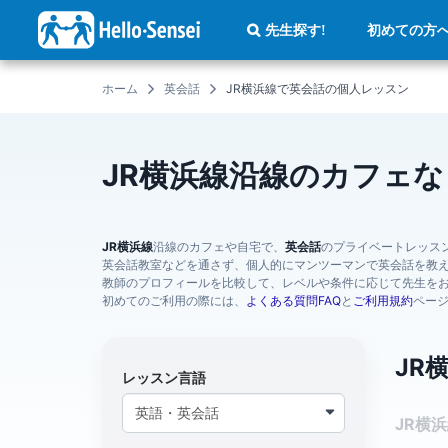
メ
イ
初めての方
先生探す!
ン
コ
ン
テ
ホーム
英会話
JR横浜線で英会話の個人レッスン
ン
ツ
に
移
動
JR横浜線沿線のカフェ
JR横浜線
沿線のカフェや自宅で、
英会話
のプライベートレッス
英会話教室などを通さず、個人的にマンツーマンで英会話を教
教師のプロフィールを比較して、レベルや条件に応じて先生を
初めてのご利用の際には、
よくある質問FAQ
と
ご利用規約
ペー
JR
レッスン言語
JR横