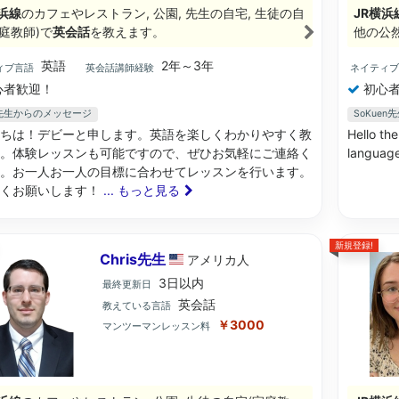
浜線
のカフェやレストラン, 公園, 先生の自宅, 生徒の自
JR横浜
庭教師)で
英会話
を教えます。
他の公
英語
2年～3年
ィブ言語
英会話講師経験
ネイティ
心者歓迎！
初心者
ie先生からのメッセージ
SoKue
ちは！デビーと申します。英語を楽しくわかりやすく教
Hello the
。体験レッスンも可能ですので、ぜひお気軽にご連絡く
language
。お一人お一人の目標に合わせてレッスンを行います。
しくお願いします！
... もっと見る
新規登録!
Chris先生
アメリカ
人
3日以内
最終更新日
英会話
教えている言語
￥3000
マンツーマンレッスン料