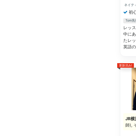
ネイテ
初
Tom
レッス
中にあ
たレッ
英語
更新済み!
JR横
師)