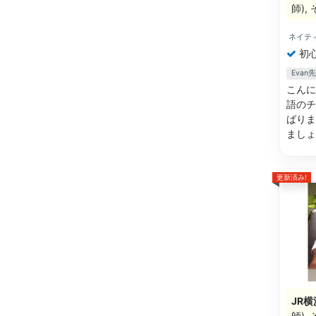
師)
ネイテ
初
Eva
こんに
語のチ
ばりま
ましょ
更新済み!
JR横
師)