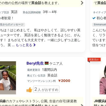
, その他の公然の場所で
英会話
を教えます。
で
英会
英語
3年～4年
ィブ言語
英会話講師経験
ネイティ
心者歓迎！
初心者
n先生からのメッセージ
Emman
ちは！はじめまして。 私はやさしくて、話しやすい英
こんにち
ューターです。 英語を楽しく勉強できるように、がん
く、リラ
す！ まちがえても大丈夫です。一緒に少しずつ上達し
ています
う。 英
... もっと見る
信をつけ
更新済み!
Beryl先生
ケニア
人
1週間以内
最終更新日
英会話
教えている言語
￥2000
マンツーマンレッスン料
2
人
がおすすめ
浜線
のカフェやレストラン, 公園, 生徒の自宅(家庭教
JR横浜
, その他の公然の場所で
英会話
を教えます。
話
を教