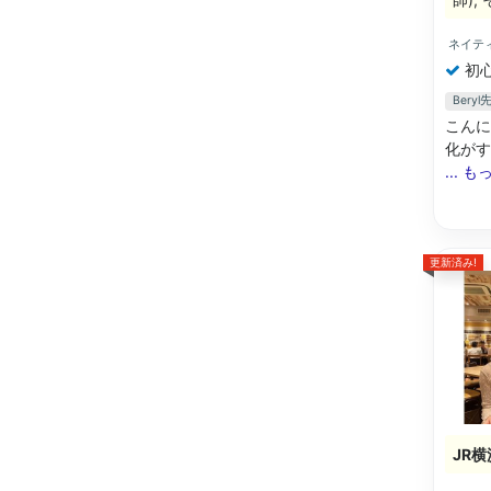
ネイテ
初
Ber
こんに
化がす
... 
更新済み!
JR横