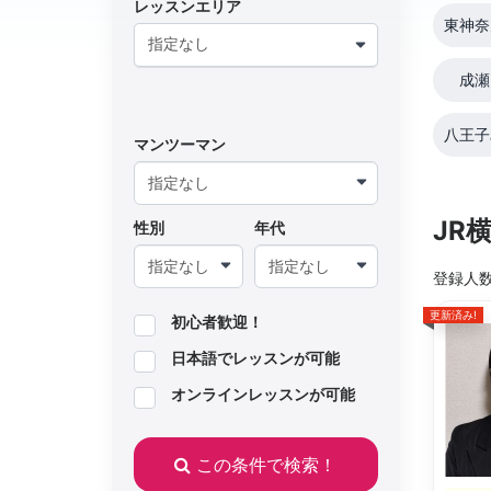
レッスンエリア
東神奈
指定なし
成瀬
八王子
マンツーマン
JR
性別
年代
登録人
更新済み!
初心者歓迎！
日本語でレッスンが可能
オンラインレッスンが可能
この条件で検索！