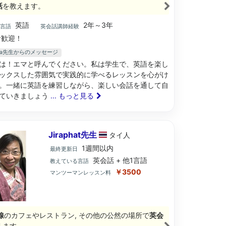
話
を教えます。
英語
2年～3年
ブ言語
英会話講師経験
歓迎！
uela先生からのメッセージ
は！エマと呼んでください。私は学生で、英語を楽し
ックスした雰囲気で実践的に学べるレッスンを心がけ
。一緒に英語を練習しながら、楽しい会話を通して自
ていきましょう
... もっと見る
Jiraphat先生
タイ
人
1週間以内
最終更新日
英会話 + 他1言語
教えている言語
￥3500
マンツーマンレッスン料
線
のカフェやレストラン, その他の公然の場所で
英会
えます。