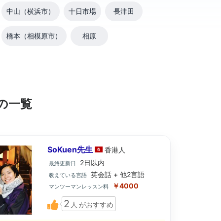
中山（横浜市）
十日市場
長津田
橋本（相模原市）
相原
の一覧
SoKuen先生
香港
人
2日以内
最終更新日
英会話 + 他2言語
教えている言語
￥4000
マンツーマンレッスン料
2
人
がおすすめ