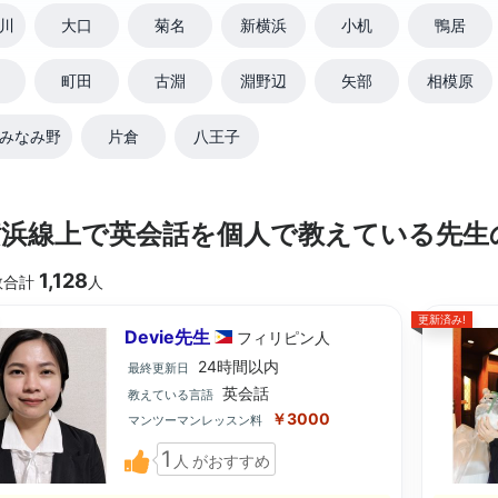
川
大口
菊名
新横浜
小机
鴨居
町田
古淵
淵野辺
矢部
相模原
みなみ野
片倉
八王子
横浜線上で英会話を個人で教えている先生
1,128
数合計
人
更新済み!
Devie先生
フィリピン
人
24時間以内
最終更新日
英会話
教えている言語
￥3000
マンツーマンレッスン料
1
人
がおすすめ