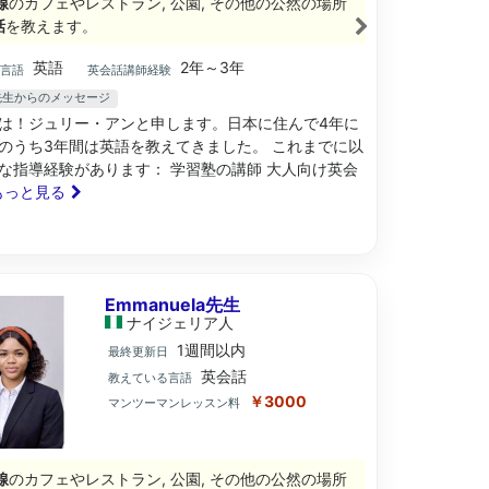
線
のカフェやレストラン, 公園, その他の公然の場所
話
を教えます。
英語
2年～3年
ブ言語
英会話講師経験
nne先生からのメッセージ
は！ジュリー・アンと申します。日本に住んで4年に
のうち3年間は英語を教えてきました。 これまでに以
な指導経験があります： 学習塾の講師 大人向け英会
. もっと見る
Emmanuela先生
ナイジェリア
人
1週間以内
最終更新日
英会話
教えている言語
￥3000
マンツーマンレッスン料
線
のカフェやレストラン, 公園, その他の公然の場所