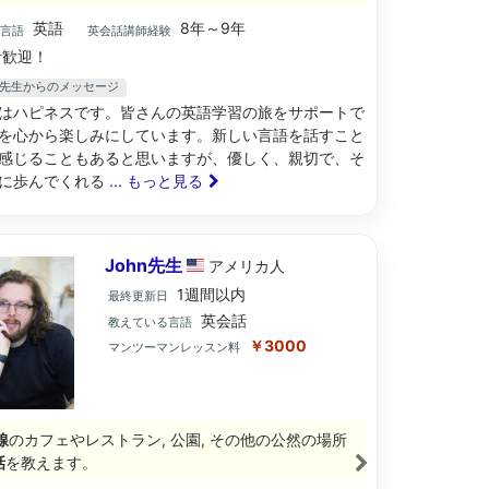
英語
8年～9年
ブ言語
英会話講師経験
歓迎！
ess先生からのメッセージ
はハピネスです。皆さんの英語学習の旅をサポートで
を心から楽しみにしています。新しい言語を話すこと
感じることもあると思いますが、優しく、親切で、そ
に歩んでくれる
... もっと見る
John先生
アメリカ
人
1週間以内
最終更新日
英会話
教えている言語
￥3000
マンツーマンレッスン料
線
のカフェやレストラン, 公園, その他の公然の場所
話
を教えます。