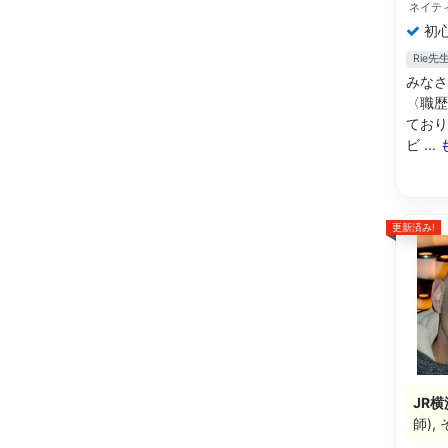
ネイテ
初
Rie
みなさ
〈職歴
ており
ビ
..
更新済み!
JR横
師)