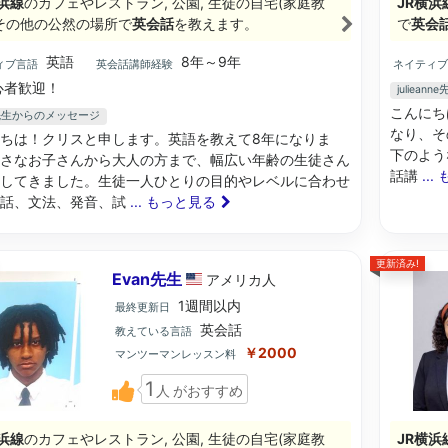
浜線
のカフェやレストラン, 公園, 生徒の自宅(家庭教
JR横浜
, その他の公然の場所で
英会話
を教えます。
で
英会
英語
8年～9年
ィブ言語
英会話講師経験
ネイティ
心者歓迎！
juliea
こんにち
is先生からのメッセージ
なり、そ
ちは！クリスと申します。英語を教えて8年になりま
下のよう
さなお子さんから大人の方まで、幅広い年齢の生徒さん
話講
..
してきました。生徒一人ひとりの目的やレベルに合わせ
会話、文法、発音、試
... もっと見る
更新済み!
Evan先生
アメリカ
人
1週間以内
最終更新日
英会話
教えている言語
￥2000
マンツーマンレッスン料
1
人
がおすすめ
浜線
のカフェやレストラン, 公園, 生徒の自宅(家庭教
JR横浜