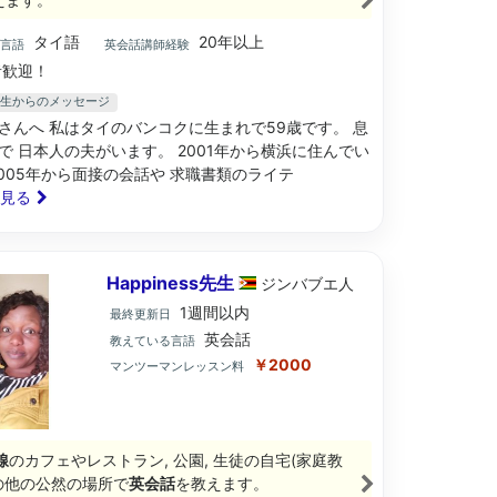
タイ語
20年以上
ブ言語
英会話講師経験
歓迎！
at先生からのメッセージ
さんへ 私はタイのバンコクに生まれで59歳です。 息
で 日本人の夫がいます。 2001年から横浜に住んでい
2005年から面接の会話や 求職書類のライテ
と見る
Happiness先生
ジンバブエ
人
1週間以内
最終更新日
英会話
教えている言語
￥2000
マンツーマンレッスン料
線
のカフェやレストラン, 公園, 生徒の自宅(家庭教
その他の公然の場所で
英会話
を教えます。