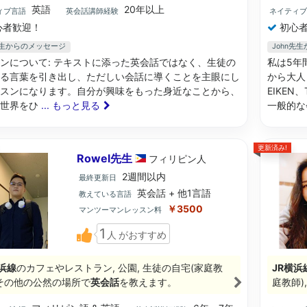
英語
20年以上
ィブ言語
英会話講師経験
ネイティ
心者歓迎！
初心者
先生からのメッセージ
John先
ンについて: テキストに添った英会話ではなく、生徒の
私は5年
る言葉を引き出し、ただしい会話に導くことを主眼にし
から大人
スンになります。自分が興味をもった身近なことから、
EIKE
の世界をひ
... もっと見る
一般的
更新済み!
Rowel先生
フィリピン
人
2週間以内
最終更新日
英会話 + 他1言語
教えている言語
￥3500
マンツーマンレッスン料
1
人
がおすすめ
浜線
のカフェやレストラン, 公園, 生徒の自宅(家庭教
JR横浜
, その他の公然の場所で
英会話
を教えます。
庭教師)