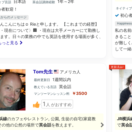
日本語
1年～2年
ィブ言語
英会話講師経験
ネイティ
心者歓迎！
初心者
先生からのメッセージ
んこんにちは☺︎ Rieと申します。 【これまでの経歴】
Happin
・現在について〉🏢 ・現在は大手メーカーにて勤務し
私の名前
ます。日々の業務の中でも英語を使用する場面が多く、
きること
. もっと見る
が難しく
して一緒
更新済み!
Tom先生
アメリカ
人
1週間以内
最終更新日
英会話
教えている言語
￥3500
マンツーマンレッスン料
1
人
がおすすめ
浜線
のカフェやレストラン, 公園, 生徒の自宅(家庭教
JR横浜
, その他の公然の場所で
英会話
を教えます。
で
英会