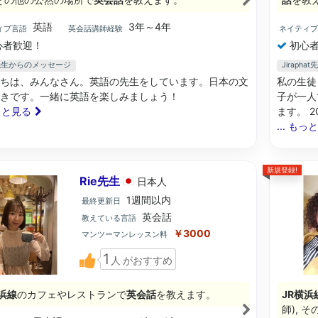
英語
3年～4年
ィブ言語
英会話講師経験
ネイティ
心者歓迎！
初心者
yl先生からのメッセージ
Jiraph
ちは、みんなさん。英語の先生をしています。日本の文
私の生徒
きです。一緒に英語を楽しみましょう！
子が一人
もっと見る
ます。 
... もっ
新規登録!
Rie先生
日本
人
1週間以内
最終更新日
英会話
教えている言語
￥3000
マンツーマンレッスン料
1
人
がおすすめ
浜線
のカフェやレストランで
英会話
を教えます。
JR横浜
師), 