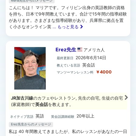
Maria先生からのメッセージ
こんにちは！ マリアです。フィリピン出身の英語教師の資格
を持ち、日本で9年間教えています。合計で15年間の指導経験
があります。さまざまな指導経験があり、兵庫県に拠点を置
く小さなオンライン英
... もっと見る
Erez先生
アメリカ
人
2026年6月14日
最終更新日
英会話
教えている言語
￥4000
マンツーマンレッスン料
JR加古川線
のカフェやレストラン, 先生の自宅, 生徒の自宅
(家庭教師)で
英会話
を教えます。
英語
20年以上
ネイティブ言語
英会話講師経験
Erez先生からのメッセージ
私は 40 年間教えてきましたが、私のレッスンがあなたの一日