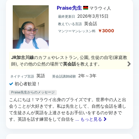
Praise先生
マラウィ
人
2026年3月15日
最終更新日
英会話
教えている言語
￥3000
マンツーマンレッスン料
JR加古川線
のカフェやレストラン, 公園, 生徒の自宅(家庭教
師), その他の公然の場所で
英会話
を教えます。
英語
2年～3年
ネイティブ言語
英会話講師経験
初心者歓迎！
Praise先生からのメッセージ
こんにちは！マラウイ出身のプライズです。世界中の人と出
会うことが大好きです。私は先生として、自然な会話を通し
て生徒さんが英語を上達させるお手伝いをするのが好きで
す。英語を話す練習をして自信を
... もっと見る