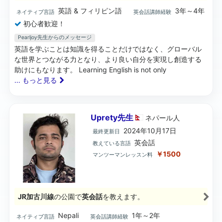
英語 & フィリピン語
3年～4年
ネイティブ言語
英会話講師経験
初心者歓迎！
Pearljoy先生からのメッセージ
英語を学ぶことは知識を得ることだけではなく、グローバル
な世界とつながる力となり、より良い自分を実現し創造する
助けにもなります。 Learning English is not only
... もっと見る
Uprety先生
ネパール
人
2024年10月17日
最終更新日
英会話
教えている言語
￥1500
マンツーマンレッスン料
JR加古川線
の公園で
英会話
を教えます。
Nepali
1年～2年
ネイティブ言語
英会話講師経験