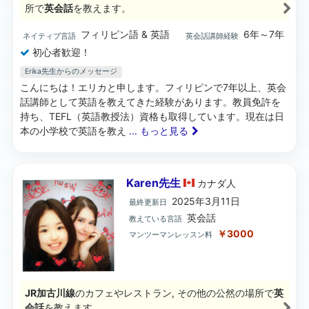
所で
英会話
を教えます。
フィリピン語 & 英語
6年～7年
ネイティブ言語
英会話講師経験
初心者歓迎！
Erika先生からのメッセージ
こんにちは！エリカと申します。フィリピンで7年以上、英会
話講師として英語を教えてきた経験があります。教員免許を
持ち、TEFL（英語教授法）資格も取得しています。現在は日
本の小学校で英語を教え
... もっと見る
Karen先生
カナダ
人
2025年3月11日
最終更新日
英会話
教えている言語
￥3000
マンツーマンレッスン料
JR加古川線
のカフェやレストラン, その他の公然の場所で
英
会話
を教えます。