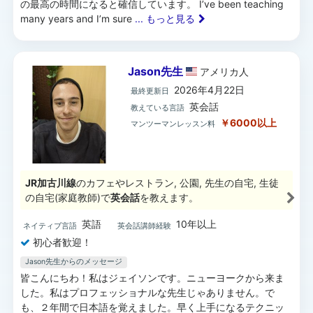
の最高の時間になると確信しています。 I’ve been teaching
many years and I’m sure
... もっと見る
Jason先生
アメリカ
人
2026年4月22日
最終更新日
英会話
教えている言語
￥6000以上
マンツーマンレッスン料
JR加古川線
のカフェやレストラン, 公園, 先生の自宅, 生徒
の自宅(家庭教師)で
英会話
を教えます。
英語
10年以上
ネイティブ言語
英会話講師経験
初心者歓迎！
Jason先生からのメッセージ
皆こんにちわ！私はジェイソンです。ニューヨークから来ま
した。私はプロフェッショナルな先生じゃありません。で
も、２年間で日本語を覚えました。早く上手になるテクニッ