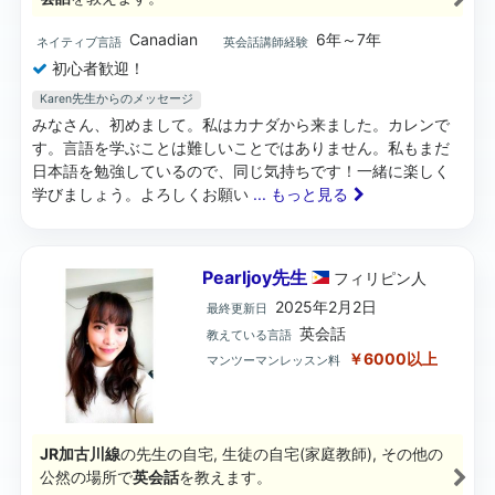
Canadian
6年～7年
ネイティブ言語
英会話講師経験
初心者歓迎！
Karen先生からのメッセージ
みなさん、初めまして。私はカナダから来ました。カレンで
す。言語を学ぶことは難しいことではありません。私もまだ
日本語を勉強しているので、同じ気持ちです！一緒に楽しく
学びましょう。よろしくお願い
... もっと見る
Pearljoy先生
フィリピン
人
2025年2月2日
最終更新日
英会話
教えている言語
￥6000以上
マンツーマンレッスン料
JR加古川線
の先生の自宅, 生徒の自宅(家庭教師), その他の
公然の場所で
英会話
を教えます。