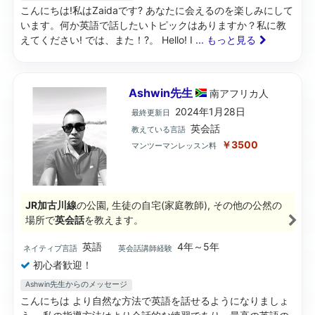
こんにちは!私はZaidaです? あなたに会えるのを楽しみにして
います。何か英語で話したいトピックはありますか？私に教
えてください! では、また！?。 Hello! I
... もっと見る
Ashwin先生
南アフリカ
人
2024年1月28日
最終更新日
英会話
教えている言語
￥3500
マンツーマンレッスン料
JR加古川線
の公園, 生徒の自宅(家庭教師), その他の公然の
場所で
英会話
を教えます。
英語
4年～5年
ネイティブ言語
英会話講師経験
初心者歓迎！
Ashwin先生からのメッセージ
こんにちは より自然な方法で英語を話せるようになりましょ