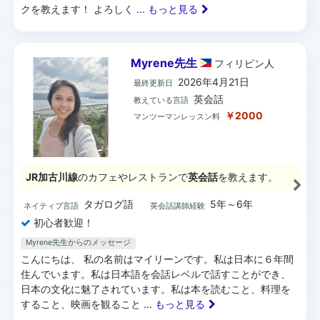
クを教えます！ よろしく
... もっと見る
Myrene先生
フィリピン
人
2026年4月21日
最終更新日
英会話
教えている言語
￥2000
マンツーマンレッスン料
JR加古川線
のカフェやレストランで
英会話
を教えます。
タガログ語
5年～6年
ネイティブ言語
英会話講師経験
初心者歓迎！
Myrene先生からのメッセージ
こんにちは、 私の名前はマイリーンです。私は日本に６年間
住んでいます。私は日本語を会話レベルで話すことができ、
日本の文化に魅了されています。私は本を読むこと、料理を
すること、映画を観ること
... もっと見る