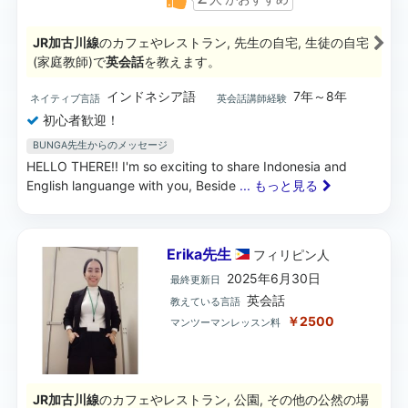
JR加古川線
のカフェやレストラン, 先生の自宅, 生徒の自宅
(家庭教師)で
英会話
を教えます。
インドネシア語
7年～8年
ネイティブ言語
英会話講師経験
初心者歓迎！
BUNGA先生からのメッセージ
HELLO THERE!! I'm so exciting to share Indonesia and
English languange with you, Beside
... もっと見る
Erika先生
フィリピン
人
2025年6月30日
最終更新日
英会話
教えている言語
￥2500
マンツーマンレッスン料
JR加古川線
のカフェやレストラン, 公園, その他の公然の場