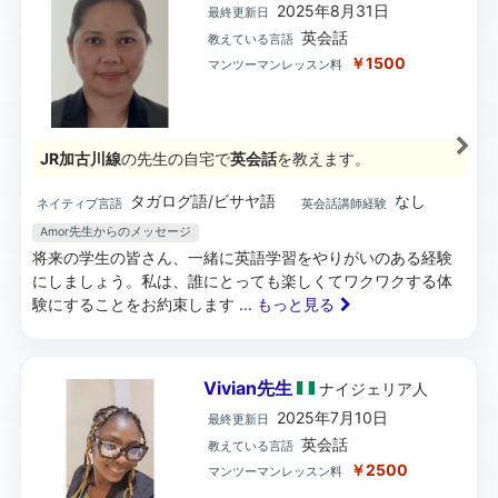
2025年8月31日
最終更新日
英会話
教えている言語
￥1500
マンツーマンレッスン料
JR加古川線
の先生の自宅で
英会話
を教えます。
タガログ語/ビサヤ語
なし
ネイティブ言語
英会話講師経験
Amor先生からのメッセージ
将来の学生の皆さん、一緒に英語学習をやりがいのある経験
にしましょう。私は、誰にとっても楽しくてワクワクする体
験にすることをお約束します
... もっと見る
Vivian先生
ナイジェリア
人
2025年7月10日
最終更新日
英会話
教えている言語
￥2500
マンツーマンレッスン料