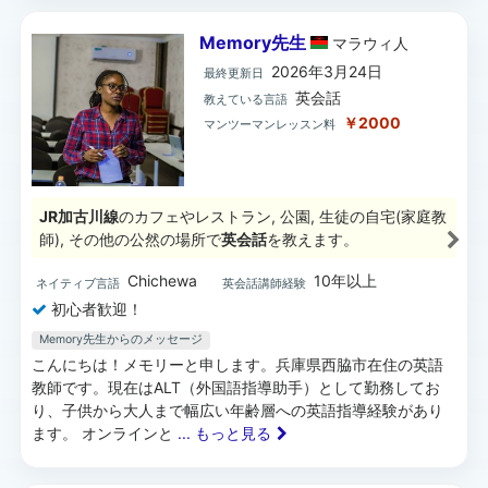
Memory先生
マラウィ
人
2026年3月24日
最終更新日
英会話
教えている言語
￥2000
マンツーマンレッスン料
JR加古川線
のカフェやレストラン, 公園, 生徒の自宅(家庭教
師), その他の公然の場所で
英会話
を教えます。
Chichewa
10年以上
ネイティブ言語
英会話講師経験
初心者歓迎！
Memory先生からのメッセージ
こんにちは！メモリーと申します。兵庫県西脇市在住の英語
教師です。現在はALT（外国語指導助手）として勤務してお
り、子供から大人まで幅広い年齢層への英語指導経験があり
ます。 オンラインと
... もっと見る