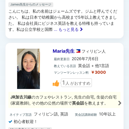
James先生からのメッセージ
こんにちは、私の名前はジェームズです。ジムと呼んでくだ
さい。 私は日本で幼稚園から高校まで5年以上教えてきまし
た。 私は会社員にビジネス英語を教える特権も持っていま
す。私は公立学校と国際
... もっと見る
Maria先生
フィリピン
人
2026年7月6日
最終更新日
英会話 + 他1言語
教えている言語
￥3000
マンツーマンレッスン料
1
人
がおすすめ
JR加古川線
のカフェやレストラン, 先生の自宅, 生徒の自宅
(家庭教師), その他の公然の場所で
英会話
を教えます。
フィリピン語, 英語
10年以上
ネイティブ言語
英会話講師経験
初心者歓迎！