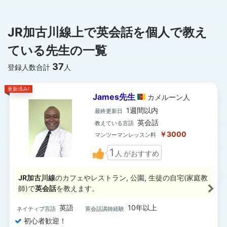
JR加古川線上で英会話を個人で教え
ている先生の一覧
37
登録人数合計
人
更新済み!
James先生
カメルーン
人
1週間以内
最終更新日
英会話
教えている言語
￥3000
マンツーマンレッスン料
1
人
がおすすめ
JR加古川線
のカフェやレストラン, 公園, 生徒の自宅(家庭教
師)で
英会話
を教えます。
英語
10年以上
ネイティブ言語
英会話講師経験
初心者歓迎！