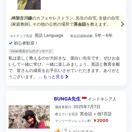
JR加古川線
のカフェやレストラン, 先生の自宅, 生徒の自宅
(家庭教師), その他の公然の場所で
英会話
を教えます。
英語 Language
5年～6年
ネイティブ言語
英会話講師経験
初心者歓迎！
Vivian先生からのメッセージ
私は楽しく教えるのが大好きな、面白い先生です。ぜひお会
いして一緒に学び、一緒に楽しみましょう。英語と教育全般
で、皆さんの成長をお手伝いさせていただきます。ありがと
うございます。
... もっと見る
BUNGA先生
インドネシア
人
2025年7月7日
最終更新日
英会話 + 他1言語
教えている言語
￥2000
マンツーマンレッスン料
2
人
がおすすめ