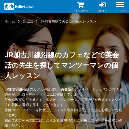
メ
イ
ン
メニュー
マイ先生カート
ログイン
コ
ン
ホーム
英会話
JR加古川線で英会話の個人レッスン
テ
ン
ツ
に
移
動
JR加古川線沿線のカフェなどで英会
話の先生を探してマンツーマンの個
人レッスン
JR加古川線
沿線のカフェや自宅で、
英会話
のプライベートレッスンができる
先生が、ハロー先生ドットコムに登録しています。
英会話教室などを通さず、個人的にマンツーマンで英会話を教えますという
主に外国人講師を探すことができます。
教師のプロフィールを比較して、レベルや条件に応じて先生をお選びいただ
けます。
初めてのご利用の際には、
よくある質問FAQ
と
ご利用規約
ページを必ずご確
認ください。