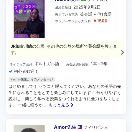
2025年9月2日
最終更新日
英会話 + 他1言語
教えている言語
￥1500
マンツーマンレッスン料
JR加古川線
の公園, その他の公然の場所で
英会話
を教えま
す。
ポルトガル語
1年～2年
ネイティブ言語
英会話講師経験
初心者歓迎！
Yasmin先生からのメッセージ
はじめまして！ セツコと呼んでください。あなたの英語の先
生になれることをとても楽しみにしています！ 分かりやすく
説明し、楽しく学べる授業をつくれるように全力を尽くしま
す。 一緒に軽やか
... もっと見る
Amor先生
フィリピン
人