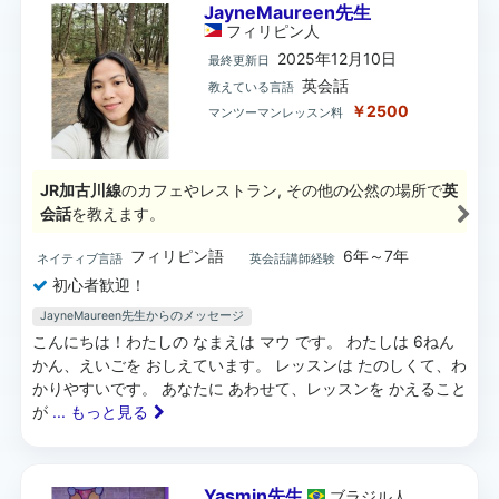
JayneMaureen先生
フィリピン
人
2025年12月10日
最終更新日
英会話
教えている言語
￥2500
マンツーマンレッスン料
JR加古川線
のカフェやレストラン, その他の公然の場所で
英
会話
を教えます。
フィリピン語
6年～7年
ネイティブ言語
英会話講師経験
初心者歓迎！
JayneMaureen先生からのメッセージ
こんにちは！わたしの なまえは マウ です。 わたしは 6ねん
かん、えいごを おしえています。 レッスンは たのしくて、わ
かりやすいです。 あなたに あわせて、レッスンを かえること
が
... もっと見る
Yasmin先生
ブラジル
人