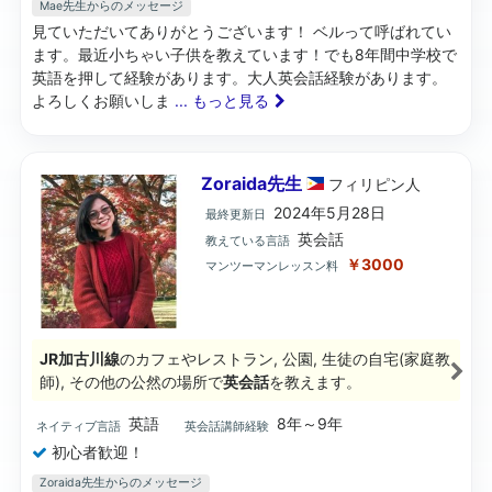
Mae先生からのメッセージ
見ていただいてありがとうございます！ ベルって呼ばれてい
ます。最近小ちゃい子供を教えています！でも8年間中学校で
英語を押して経験があります。大人英会話経験があります。
よろしくお願いしま
... もっと見る
Zoraida先生
フィリピン
人
2024年5月28日
最終更新日
英会話
教えている言語
￥3000
マンツーマンレッスン料
JR加古川線
のカフェやレストラン, 公園, 生徒の自宅(家庭教
師), その他の公然の場所で
英会話
を教えます。
英語
8年～9年
ネイティブ言語
英会話講師経験
初心者歓迎！
Zoraida先生からのメッセージ