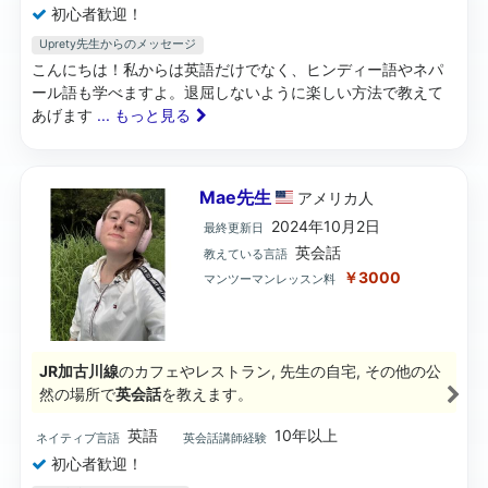
初心者歓迎！
Uprety先生からのメッセージ
こんにちは！私からは英語だけでなく、ヒンディー語やネパ
ール語も学べますよ。退屈しないように楽しい方法で教えて
あげます
... もっと見る
Mae先生
アメリカ
人
2024年10月2日
最終更新日
英会話
教えている言語
￥3000
マンツーマンレッスン料
JR加古川線
のカフェやレストラン, 先生の自宅, その他の公
然の場所で
英会話
を教えます。
英語
10年以上
ネイティブ言語
英会話講師経験
初心者歓迎！