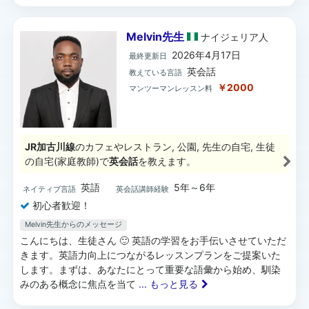
Melvin先生
ナイジェリア
人
2026年4月17日
最終更新日
英会話
教えている言語
￥2000
マンツーマンレッスン料
JR加古川線
のカフェやレストラン, 公園, 先生の自宅, 生徒
の自宅(家庭教師)で
英会話
を教えます。
英語
5年～6年
ネイティブ言語
英会話講師経験
初心者歓迎！
Melvin先生からのメッセージ
こんにちは、生徒さん 🙂 英語の学習をお手伝いさせていただ
きます。英語力向上につながるレッスンプランをご提案いた
します。まずは、あなたにとって重要な語彙から始め、馴染
みのある概念に焦点を当て
... もっと見る