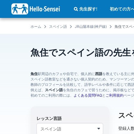
メ
イ
初めての方
先生探す!
ン
コ
ン
テ
ホーム
スペイン語
JR山陽本線(神戸線)
魚住でスペ
ン
ツ
に
移
動
魚住でスペイン語の先生
魚住
駅周辺のカフェや自宅で、個人的に
西語
を教えている主に
スペイン語教室などを通さない個人契約のため、マンツーマン
教師のプロフィールを比較して、語学レベルや条件に応じて西
例えば、
スペイン語
を魚住のカフェで習うために、掲示板など
初めてのご利用の際には、
よくある質問FAQ
と
ご利用規約
ペー
スペ
レッスン言語
登録人