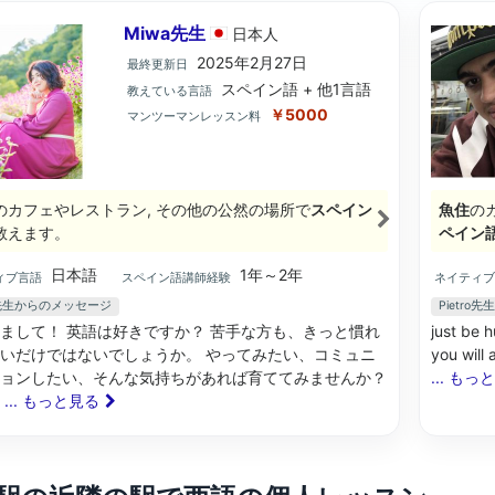
Miwa先生
日本
人
2025年2月27日
最終更新日
スペイン語 + 他1言語
教えている言語
￥5000
マンツーマンレッスン料
のカフェやレストラン, その他の公然の場所で
スペイン
魚住
の
教えます。
ペイン
日本語
1年～2年
ィブ言語
スペイン語講師経験
ネイティ
a先生からのメッセージ
Pietr
まして！ 英語は好きですか？ 苦手な方も、きっと慣れ
just be 
いだけではないでしょうか。 やってみたい、コミュニ
you wil
ョンしたい、そんな気持ちがあれば育ててみませんか？
... もっ
は
... もっと見る