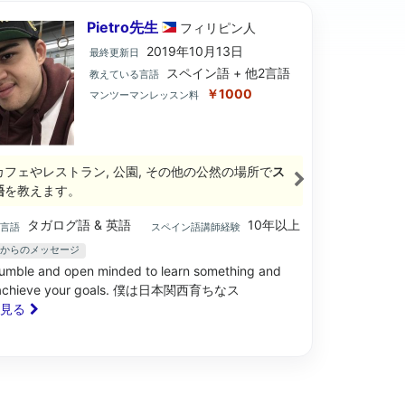
Pietro先生
フィリピン
人
2019年10月13日
最終更新日
スペイン語 + 他2言語
教えている言語
￥1000
マンツーマンレッスン料
カフェやレストラン, 公園, その他の公然の場所で
ス
語
を教えます。
タガログ語 & 英語
10年以上
ブ言語
スペイン語講師経験
o先生からのメッセージ
humble and open minded to learn something and
l achieve your goals. 僕は日本関西育ちなス
と見る