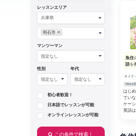
レッスンエリア
兵庫県
明石市
マンツーマン
魚住
語
を
性別
年代
ネイテ
Miw
はじめ
初心者歓迎！
ていな
ケーシ
日本語でレッスンが可能
英語
オンラインレッスンが可能
この条件で検索！