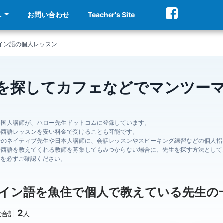
へ
お問い合わせ
Teacher's Site
イン語の個人レッスン
を探してカフェなどでマンツー
外国人講師が、ハロー先生ドットコムに登録しています。
の西語レッスンを安い料金で受けることも可能です。
語のネイティブ先生や日本人講師に、会話レッスンやスピーキング練習などの個人指
で西語を教えてくれる教師を募集してもみつからない場合に、先生を探す方法として
ジを必ずご確認ください。
イン語を魚住で個人で教えている先生の
2
数合計
人