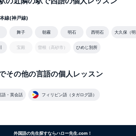
駅の近隣の駅で西語の個人レッスン
本線(神戸線)
舞子
朝霧
明石
西明石
大久保（明
川
宝殿
曽根（高砂市）
ひめじ別所
でその他の言語の個人レッスン
英語・英会話
フィリピン語（タガログ語）
外国語の先生探すならハロー先生.com！