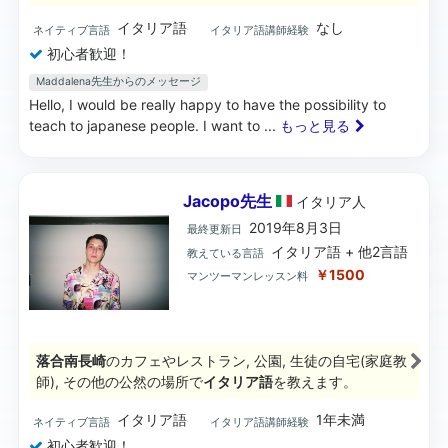
イタリア語
なし
ネイティブ言語
イタリア語講師経験
初心者歓迎！
Maddalena先生からのメッセージ
Hello, I would be really happy to have the possibility to
teach to japanese people. I want to
... もっと見る
Jacopo先生
イタリア
人
2019年8月3日
最終更新日
イタリア語 + 他2言語
教えている言語
￥1500
マンツーマンレッスン料
落合南長崎
のカフェやレストラン, 公園, 生徒の自宅(家庭教
師), その他の公然の場所で
イタリア語
を教えます。
イタリア語
1年未満
ネイティブ言語
イタリア語講師経験
初心者歓迎！