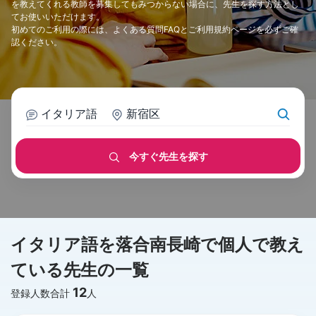
を教えてくれる教師を募集してもみつからない場合に、先生を探す方法とし
てお使いいただけます。
初めてのご利用の際には、
よくある質問FAQ
と
ご利用規約
ページを必ずご確
認ください。
イタリア語
新宿区
今すぐ先生を探す
イタリア語を落合南長崎で個人で教え
ている先生の一覧
12
登録人数合計
人