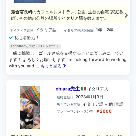
落合南長崎
のカフェやレストラン, 公園, 生徒の自宅(家庭教
師), その他の公然の場所で
イタリア語
を教えます。
イタリア語
1年～2年
ネイティブ言語
イタリア語講師経験
初心者歓迎！
Leonardo先生からのメッセージ
一緒に挑戦し、ゴール達成を支援することに楽しみにしてい
ます！ よろしくお願いします I'm looking forward to working
with you and
... もっと見る
chiara先生
イタリア
人
2023年1月9日
最終更新日
イタリア語 + 他1言語
教えている言語
￥2000
マンツーマンレッスン料