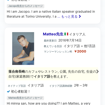
Jacopo先生からのメッセージ
Hi i am Jacopo. I am a native italian speaker graduated in
literature at Torino University. I a
... もっと見る
Matteo先生
イタリア
人
2016年7月14日
最終更新日
イタリア語 + 他1言語
教えている言語
￥2000
マンツーマンレッスン料
落合南長崎
のカフェやレストラン, 公園, 先生の自宅, 生徒の
自宅(家庭教師)で
イタリア語
を教えます。
イタリア語
2年～3年
ネイティブ言語
イタリア語講師経験
初心者歓迎！
Matteo先生からのメッセージ
Hi minna san, how are you doing?? I am Matteo, a very