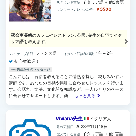
イタリア語 + 他2言語
教えている言語
￥3500
マンツーマンレッスン料
落合南長崎
のカフェやレストラン, 公園, 先生の自宅で
イタ
リア語
を教えます。
フランス語
1年～2年
ネイティブ言語
イタリア語講師経験
初心者歓迎！
Ana先生からのメッセージ
こんにちは！言語を教えることに情熱を持ち、親しみやすい
講師です。あなたの目標や興味に合わせたレッスンを行いま
す。会話力、文法、文化的な知識など、一人ひとりのペース
に合わせてサポートします。楽
... もっと見る
Viviana先生
イタリア
人
2023年11月18日
最終更新日
イタリア語 + 他1言語
教えている言語