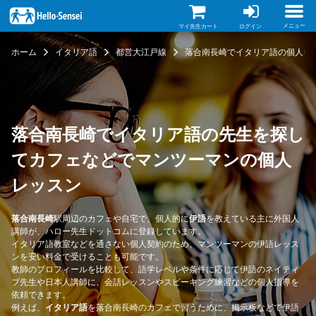
メ
イ
ン
メニュー
マイ先生カート
ログイン
コ
ン
ホーム
イタリア語
都営大江戸線
落合南長崎でイタリア語の個人レ
テ
ン
ツ
に
移
動
落合南長崎でイタリア語の先生を探し
てカフェなどでマンツーマンの個人
レッスン
落合南長崎
駅周辺のカフェや自宅で、個人的に
伊語
を教えている主に外国人
講師が、ハロー先生ドットコムに登録しています。
イタリア語教室などを通さない個人契約のため、マンツーマンの伊語レッス
ンを安い料金で受けることも可能です。
教師のプロフィールを比較して、語学レベルや条件に応じて伊語のネイティ
ブ先生や日本人講師に、会話レッスンやスピーキング練習などの個人指導を
依頼できます。
例えば、
イタリア語
を落合南長崎のカフェで習うために、掲示板などで伊語