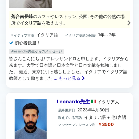
落合南長崎
のカフェやレストラン, 公園, その他の公然の場
所で
イタリア語
を教えます。
イタリア語
1年～2年
ネイティブ言語
イタリア語講師経験
初心者歓迎！
Alessandro先生からのメッセージ
皆さんこんにちは! アレッサンドロと申します、イタリアから
来ます。大学で日本語と日本文学と日本文献を勉強しまし
た。 最近、東京に引っ越ししました。イタリアでイタリア語
教師として働きました
... もっと見る
Leonardo先生
イタリア
人
2023年4月30日
最終更新日
イタリア語 + 他1言語
教えている言語
￥3500
マンツーマンレッスン料