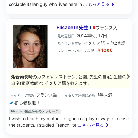
sociable italian guy who lives here in
... もっと見る
Elisabeth先生
フランス
人
2014年5月17日
最終更新日
イタリア語 + 他2言語
教えている言語
￥1000
マンツーマンレッスン料
落合南長崎
のカフェやレストラン, 公園, 先生の自宅, 生徒の
自宅(家庭教師)で
イタリア語
を教えます。
フランス語
1年未満
ネイティブ言語
イタリア語講師経験
初心者歓迎！
Elisabeth先生からのメッセージ
I wish to teach my mother tongue in a playful way to please
the students. I studied French lite
... もっと見る