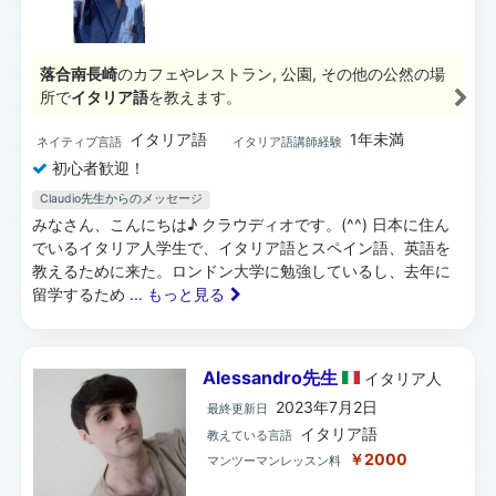
落合南長崎
のカフェやレストラン, 公園, その他の公然の場
所で
イタリア語
を教えます。
イタリア語
1年未満
ネイティブ言語
イタリア語講師経験
初心者歓迎！
Claudio先生からのメッセージ
みなさん、こんにちは♪ クラウディオです。(^^) 日本に住ん
でいるイタリア人学生で、イタリア語とスペイン語、英語を
教えるために来た。ロンドン大学に勉強しているし、去年に
留学するため
... もっと見る
Alessandro先生
イタリア
人
2023年7月2日
最終更新日
イタリア語
教えている言語
￥2000
マンツーマンレッスン料