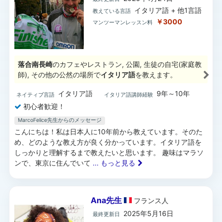
イタリア語 + 他1言語
教えている言語
￥3000
マンツーマンレッスン料
落合南長崎
のカフェやレストラン, 公園, 生徒の自宅(家庭教
師), その他の公然の場所で
イタリア語
を教えます。
イタリア語
9年～10年
ネイティブ言語
イタリア語講師経験
初心者歓迎！
MarcoFelice先生からのメッセージ
こんにちは！私は日本人に10年前から教えています。そのた
め、どのような教え方が良く分かっています。イタリア語を
しっかりと理解するまで教えたいと思います。 趣味はマラソ
ンで、東京に住んでいて
... もっと見る
Ana先生
フランス
人
2025年5月16日
最終更新日