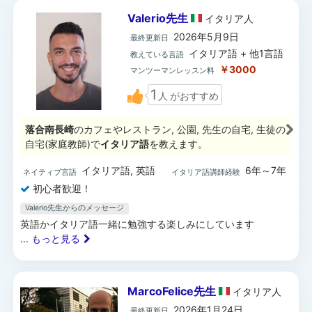
Valerio先生
イタリア
人
2026年5月9日
最終更新日
イタリア語 + 他1言語
教えている言語
￥3000
マンツーマンレッスン料
1
人
がおすすめ
落合南長崎
のカフェやレストラン, 公園, 先生の自宅, 生徒の
自宅(家庭教師)で
イタリア語
を教えます。
イタリア語, 英語
6年～7年
ネイティブ言語
イタリア語講師経験
初心者歓迎！
Valerio先生からのメッセージ
英語かイタリア語一緒に勉強する楽しみにしています
... もっと見る
MarcoFelice先生
イタリア
人
2026年1月24日
最終更新日