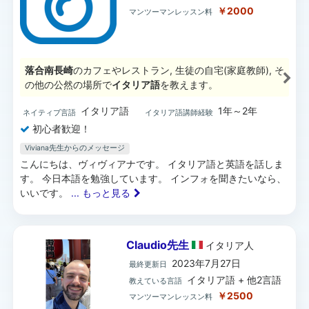
￥2000
マンツーマンレッスン料
落合南長崎
のカフェやレストラン, 生徒の自宅(家庭教師), そ
の他の公然の場所で
イタリア語
を教えます。
イタリア語
1年～2年
ネイティブ言語
イタリア語講師経験
初心者歓迎！
Viviana先生からのメッセージ
こんにちは、ヴィヴィアナです。 イタリア語と英語を話しま
す。 今日本語を勉強しています。 インフォを聞きたいなら、
いいです。
... もっと見る
Claudio先生
イタリア
人
2023年7月27日
最終更新日
イタリア語 + 他2言語
教えている言語
￥2500
マンツーマンレッスン料