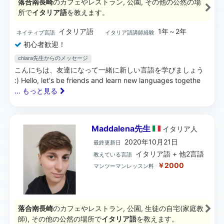
落合南長崎
のカフェやレストラン, 公園, その他の公然の場
所で
イタリア語
を教えます。
イタリア語
1年～2年
ネイティブ言語
イタリア語講師経験
初心者歓迎！
chiara先生からのメッセージ
こんにちは、友達になって一緒に新しい言語を学びましょう
:) Hello, let's be friends and learn new languages togethe
... もっと見る
Maddalena先生
イタリア
人
2020年10月21日
最終更新日
イタリア語 + 他2言語
教えている言語
￥2000
マンツーマンレッスン料
落合南長崎
のカフェやレストラン, 公園, 生徒の自宅(家庭教
師), その他の公然の場所で
イタリア語
を教えます。