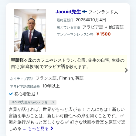
Jaouid先生
フィンランド
人
2025年10月4日
最終更新日
アラビア語 + 他2言語
教えている言語
￥1500
マンツーマンレッスン料
聖蹟桜ヶ丘
のカフェやレストラン, 公園, 先生の自宅, 生徒の
自宅(家庭教師)で
アラビア語
を教えます。
フランス語, Finnish, 英語
ネイティブ言語
10年以上
アラビア語講師経験
初心者歓迎！
Jaouid先生からのメッセージ
言葉が話せれば、世界がもっと広がる！ こんにちは！新しい
言語を学ぶことは、新しい可能性への扉を開くことです。 ✅
海外旅行がもっと楽しくなる ✅ 好きな映画や音楽を原語で楽
しめる
... もっと見る