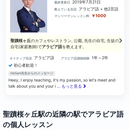
2019年7月21日
最終更新日
アラビア語 + 他2言語
教えている言語
￥1000
マンツーマンレッスン料
聖蹟桜ヶ丘
のカフェやレストラン, 公園, 先生の自宅, 生徒の
自宅(家庭教師)で
アラビア語
を教えます。
アラビア語
1年～2年
ネイティブ言語
アラビア語講師経験
初心者歓迎！
Hicham先生からのメッセージ
Heey, I enjoy teaching, it's my passion, so let's meet and
talk about you and your i
... もっと見る
聖蹟桜ヶ丘駅の近隣の駅でアラビア語
の個人レッスン