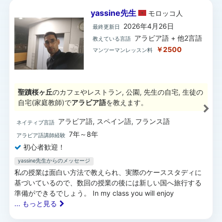
yassine先生
モロッコ
人
2026年4月26日
最終更新日
アラビア語 + 他2言語
教えている言語
￥2500
マンツーマンレッスン料
聖蹟桜ヶ丘
のカフェやレストラン, 公園, 先生の自宅, 生徒の
自宅(家庭教師)で
アラビア語
を教えます。
アラビア語, スペイン語, フランス語
ネイティブ言語
7年～8年
アラビア語講師経験
初心者歓迎！
yassine先生からのメッセージ
私の授業は面白い方法で教えられ、実際のケーススタディに
基づいているので、数回の授業の後には新しい国へ旅行する
準備ができるでしょう。 In my class you will enjoy
... もっと見る