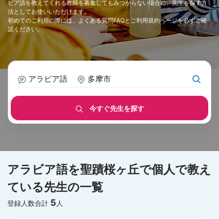
ビア語を教えてくれる教師を募集してもみつからない場合に、先生を探す方
法としてお使いいただけます。
初めてのご利用の際には、
よくある質問FAQ
と
ご利用規約
ページを必ずご確
認ください。
アラビア語
多摩市
今すぐ先生を探す
アラビア語を聖蹟桜ヶ丘で個人で教え
ている先生の一覧
5
登録人数合計
人