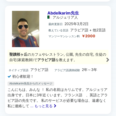
Abdelkarim先生
アルジェリア
人
2025年3月2日
最終更新日
アラビア語 + 他2言語
教えている言語
￥2000
マンツーマンレッスン料
聖蹟桜ヶ丘
のカフェやレストラン, 公園, 先生の自宅, 生徒の
自宅(家庭教師)で
アラビア語
を教えます。
アラビア語
2年～3年
ネイティブ言語
アラビア語講師経験
初心者歓迎！
Abdelkarim先生からのメッセージ
こんにちは、みんな ！ 私の名前はカリムです。アルジェリア
出身です。日本に3年近くいます。フランス語 、英語とアラ
ビア語の先生です。 私のサービスが必要な場合は、遠慮なく
私に連絡して
... もっと見る