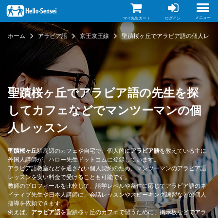
メ
イ
ン
メニュー
マイ先生カート
ログイン
コ
ン
ホーム
アラビア語
京王京王線
聖蹟桜ヶ丘でアラビア語の個人レッ
テ
ン
ツ
に
移
動
聖蹟桜ヶ丘でアラビア語の先生を探
してカフェなどでマンツーマンの個
人レッスン
聖蹟桜ヶ丘
駅周辺のカフェや自宅で、個人的に
アラビア語
を教えている主に
外国人講師が、ハロー先生ドットコムに登録しています。
アラビア語教室などを通さない個人契約のため、マンツーマンのアラビア語
レッスンを安い料金で受けることも可能です。
教師のプロフィールを比較して、語学レベルや条件に応じてアラビア語のネ
イティブ先生や日本人講師に、会話レッスンやスピーキング練習などの個人
指導を依頼できます。
例えば、
アラビア語
を聖蹟桜ヶ丘のカフェで習うために、掲示板などでアラ