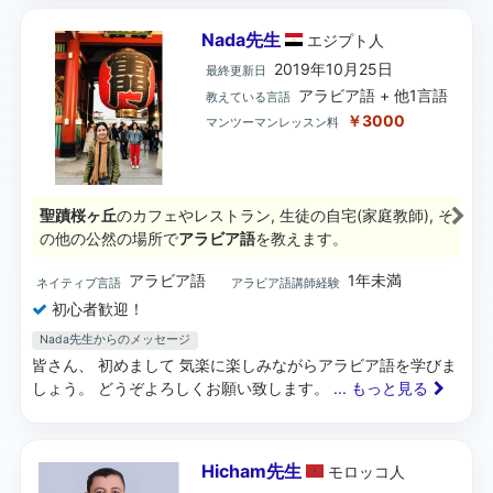
Nada先生
エジプト
人
2019年10月25日
最終更新日
アラビア語 + 他1言語
教えている言語
￥3000
マンツーマンレッスン料
聖蹟桜ヶ丘
のカフェやレストラン, 生徒の自宅(家庭教師), そ
の他の公然の場所で
アラビア語
を教えます。
アラビア語
1年未満
ネイティブ言語
アラビア語講師経験
初心者歓迎！
Nada先生からのメッセージ
皆さん、 初めまして 気楽に楽しみながらアラビア語を学びま
しょう。 どうぞよろしくお願い致します。
... もっと見る
Hicham先生
モロッコ
人