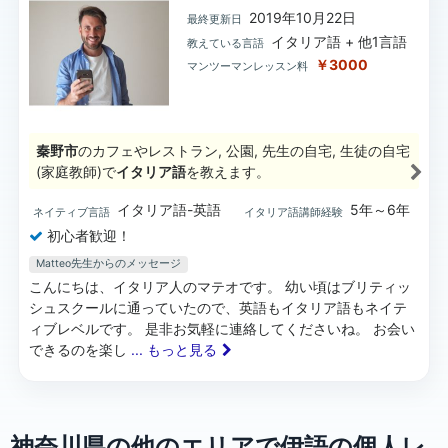
2019年10月22日
最終更新日
イタリア語 + 他1言語
教えている言語
￥3000
マンツーマンレッスン料
秦野市
のカフェやレストラン, 公園, 先生の自宅, 生徒の自宅
(家庭教師)で
イタリア語
を教えます。
イタリア語-英語
5年～6年
ネイティブ言語
イタリア語講師経験
初心者歓迎！
Matteo先生からのメッセージ
こんにちは、イタリア人のマテオです。 幼い頃はブリティッ
シュスクールに通っていたので、英語もイタリア語もネイテ
ィブレベルです。 是非お気軽に連絡してくださいね。 お会い
できるのを楽し
... もっと見る
神奈川県の他のエリアで伊語の個人レ