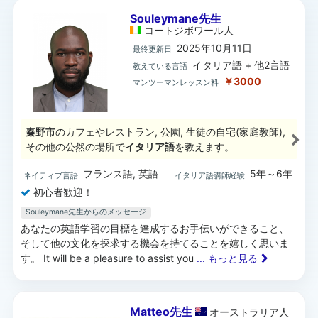
Souleymane先生
コートジボワール
人
2025年10月11日
最終更新日
イタリア語 + 他2言語
教えている言語
￥3000
マンツーマンレッスン料
秦野市
のカフェやレストラン, 公園, 生徒の自宅(家庭教師),
その他の公然の場所で
イタリア語
を教えます。
フランス語, 英語
5年～6年
ネイティブ言語
イタリア語講師経験
初心者歓迎！
Souleymane先生からのメッセージ
あなたの英語学習の目標を達成するお手伝いができること、
そして他の文化を探求する機会を持てることを嬉しく思いま
す。 It will be a pleasure to assist you
... もっと見る
Matteo先生
オーストラリア
人