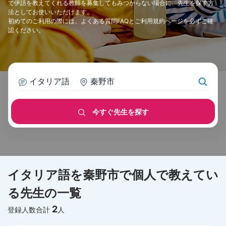
で伊語を教えてくれる教師を募集してもみつからない場合に、先生を探す方
法としてお使いいただけます。
初めてのご利用の際には、
よくある質問FAQ
と
ご利用規約
ページを必ずご確
認ください。
イタリア語
秦野市
今すぐ先生を探す
イタリア語を秦野市で個人で教えてい
る先生の一覧
2
登録人数合計
人