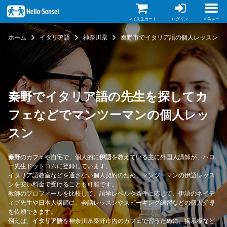
メ
イ
ン
メニュー
マイ先生カート
ログイン
コ
ン
ホーム
イタリア語
神奈川県
秦野市でイタリア語の個人レッスン
テ
ン
ツ
に
移
動
秦野でイタリア語の先生を探してカ
フェなどでマンツーマンの個人レッ
スン
秦野
のカフェや自宅で、個人的に
伊語
を教えている主に外国人講師が、ハロ
ー先生ドットコムに登録しています。
イタリア語教室などを通さない個人契約のため、マンツーマンの伊語レッス
ンを安い料金で受けることも可能です。
教師のプロフィールを比較して、語学レベルや条件に応じて、伊語のネイテ
ィブ先生や日本人講師に、会話レッスンやスピーキング練習などの個人指導
を依頼できます。
例えば、
イタリア語
を神奈川県秦野市内のカフェで習うために、掲示板など