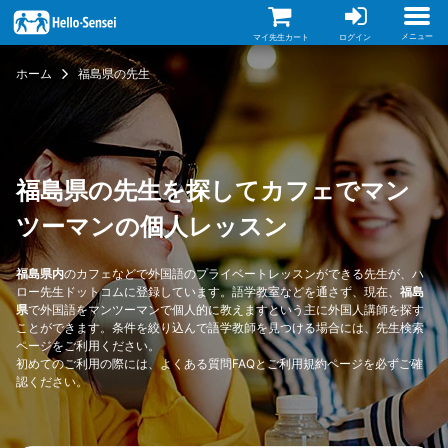
メ
イ
ン
メニュー
マイ先生カート
ログイン
コ
ン
ホーム
福島県の先生
テ
ン
ツ
に
移
動
福島県の先生を探してカフェでマン
ツーマンの個人レッスン
福島県内
のカフェなどで外国語のプライベートレッスンができる先生が、ハ
ロー先生ドットコムに登録しています。語学教室などを通さず、現在、
福島
県
で外国語をマンツーマンで個人的に教えますという主に外国人講師を探す
ことができます。条件を絞り込んで語学教師を見つける場合には、
先生検索
ページ
をご利用ください。
初めてのご利用の際には、
よくある質問FAQ
と
ご利用規約
ページを必ずご確
認ください。