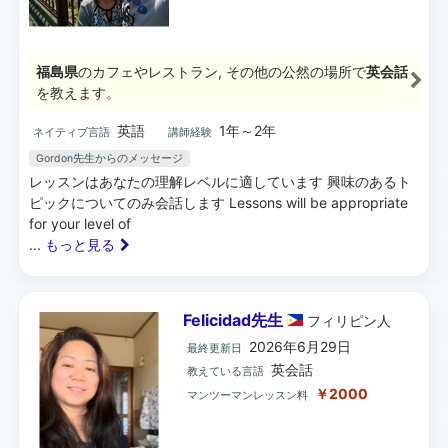
福島県
のカフェやレストラン, その他の公然の場所で
英会話
を教えます。
英語
1年～2年
ネイティブ言語
講師経験
Gordon先生
からのメッセージ
レッスンはあなたの理解レベルに適しています 興味のあるト
ピックについてのみ会話します Lessons will be appropriate
for your level of
... もっと見る
Felicidad先生
フィリピン
人
2026年6月29日
最終更新日
英会話
教えている言語
￥2000
マンツーマンレッスン料