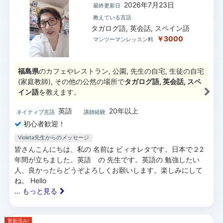
2026年7月23日
最終更新日
教えている言語
タガログ語, 英会話, スペイン語
￥3000
マンツーマンレッスン料
福島県
のカフェやレストラン, 公園, 先生の自宅, 生徒の自宅
(家庭教師), その他の公然の場所で
タガログ語, 英会話, スペ
イン語
を教えます。
英語
20年以上
ネイティブ言語
講師経験
初心者歓迎！
Violeta先生
からのメッセージ
皆さんこんにちは、私の 名前は ビィオレタです。日本で２2
年間が立ちました。英語 の 先生です。英語の 勉強したい
人、良かったらどうぞよろしくお願いします。楽しみにして
ね。 Hello
... もっと見る
更新済み!