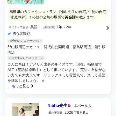
福島県
のカフェやレストラン, 公園, 先生の自宅, 生徒の自宅
(家庭教師), その他の公然の場所で
英会話
を教えます。
英語
1年～2年
ネイティブ言語
講師経験
初心者歓迎！
都合のいいロケーション
郡山駅周辺のカフェ、開成山公園周辺、福島駅周辺、船引駅
周辺
Luis先生
からのメッセージ
こんにちは！アメリカ出身のルイスです。現在、福島県で
ALT（英語指導助手）として働いています。 英語に自信がな
い方でも大丈夫です！リラックスした雰囲気で、楽しく英語
を練習しましょう。 日
... もっと見る
Nibha先生
ネパール
人
2026年6月9日
最終更新日