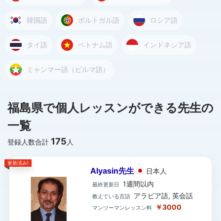
韓国語
ポルトガル語
ロシア語
タイ語
ベトナム語
インドネシア語
ミャンマー語（ビルマ語）
福島県で個人レッスンができる先生の
一覧
175
登録人数合計
人
更新済み!
Alyasin先生
日本
人
1週間以内
最終更新日
アラビア語, 英会話
教えている言語
￥3000
マンツーマンレッスン料