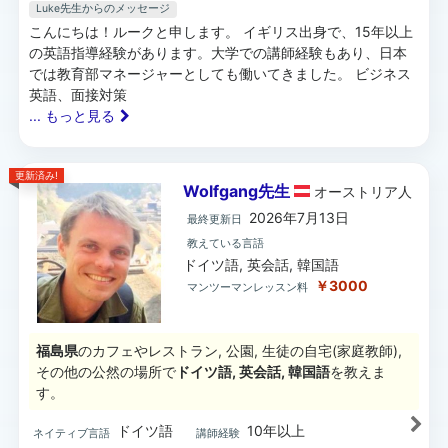
Luke先生
からのメッセージ
こんにちは！ルークと申します。 イギリス出身で、15年以上
の英語指導経験があります。大学での講師経験もあり、日本
では教育部マネージャーとしても働いてきました。 ビジネス
英語、面接対策
... もっと見る
更新済み!
Wolfgang先生
オーストリア
人
2026年7月13日
最終更新日
教えている言語
ドイツ語, 英会話, 韓国語
￥3000
マンツーマンレッスン料
福島県
のカフェやレストラン, 公園, 生徒の自宅(家庭教師),
その他の公然の場所で
ドイツ語, 英会話, 韓国語
を教えま
す。
ドイツ語
10年以上
ネイティブ言語
講師経験