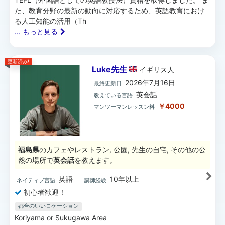
た、教育分野の最新の動向に対応するため、英語教育におけ
る人工知能の活用（Th
... もっと見る
更新済み!
Luke先生
イギリス
人
2026年7月16日
最終更新日
英会話
教えている言語
￥4000
マンツーマンレッスン料
福島県
のカフェやレストラン, 公園, 先生の自宅, その他の公
然の場所で
英会話
を教えます。
英語
10年以上
ネイティブ言語
講師経験
初心者歓迎！
都合のいいロケーション
Koriyama or Sukugawa Area