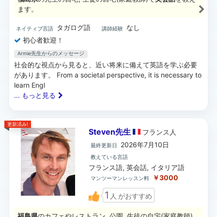
ます。
タガログ語
なし
ネイティブ言語
講師経験
初心者歓迎！
Armie先生
からのメッセージ
社会的な視点から見ると、近い将来に備えて英語を学ぶ必要
があります。 From a societal perspective, it is necessary to
learn Engl
... もっと見る
更新済み!
Steven先生
フランス
人
2026年7月10日
最終更新日
教えている言語
フランス語, 英会話, イタリア語
￥3000
マンツーマンレッスン料
1
人
がおすすめ
福島県
のカフェやレストラン, 公園, 生徒の自宅(家庭教師),