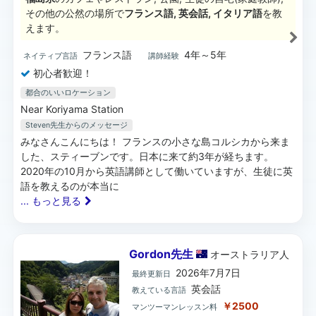
その他の公然の場所で
フランス語, 英会話, イタリア語
を教
えます。
フランス語
4年～5年
ネイティブ言語
講師経験
初心者歓迎！
都合のいいロケーション
Near Koriyama Station
Steven先生
からのメッセージ
みなさんこんにちは！ フランスの小さな島コルシカから来ま
した、スティーブンです。日本に来て約3年が経ちます。
2020年の10月から英語講師として働いていますが、生徒に英
語を教えるのが本当に
... もっと見る
Gordon先生
オーストラリア
人
2026年7月7日
最終更新日
英会話
教えている言語
￥2500
マンツーマンレッスン料