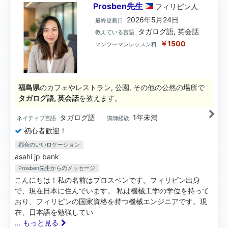
Prosben先生
フィリピン
人
2026年5月24日
最終更新日
タガログ語, 英会話
教えている言語
￥1500
マンツーマンレッスン料
福島県
のカフェやレストラン, 公園, その他の公然の場所で
タガログ語, 英会話
を教えます。
タガログ語
1年未満
ネイティブ言語
講師経験
初心者歓迎！
都合のいいロケーション
asahi jp bank
Prosben先生
からのメッセージ
こんにちは！私の名前はプロスベンです。フィリピン出身
で、現在日本に住んでいます。 私は機械工学の学位を持って
おり、フィリピンの国家資格を持つ機械エンジニアです。現
在、日本語を勉強してい
... もっと見る