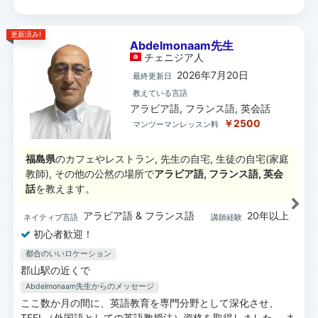
更新済み!
Abdelmonaam先生
チェニジア
人
2026年7月20日
最終更新日
教えている言語
アラビア語, フランス語, 英会話
￥2500
マンツーマンレッスン料
福島県
のカフェやレストラン, 先生の自宅, 生徒の自宅(家庭
教師), その他の公然の場所で
アラビア語, フランス語, 英会
話
を教えます。
アラビア語 & フランス語
20年以上
ネイティブ言語
講師経験
初心者歓迎！
都合のいいロケーション
郡山駅の近くで
Abdelmonaam先生
からのメッセージ
ここ数か月の間に、英語教育を専門分野として深化させ、
TEFL（外国語としての英語教授法）資格を取得しました。 ま