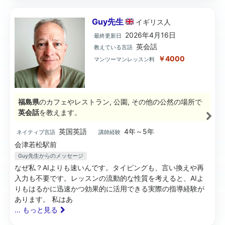
Guy先生
イギリス
人
2026年4月16日
最終更新日
英会話
教えている言語
￥4000
マンツーマンレッスン料
福島県
のカフェやレストラン, 公園, その他の公然の場所で
英会話
を教えます。
英国英語
4年～5年
ネイティブ言語
講師経験
会津若松駅前
Guy先生
からのメッセージ
なぜ私？AIよりも速いんです。タイピングも、言い換えや再
入力も不要です。レッスンの流動的な性質を考えると、AIよ
りもはるかに迅速かつ効果的に活用できる実際の指導経験が
あります。 私はあ
... もっと見る