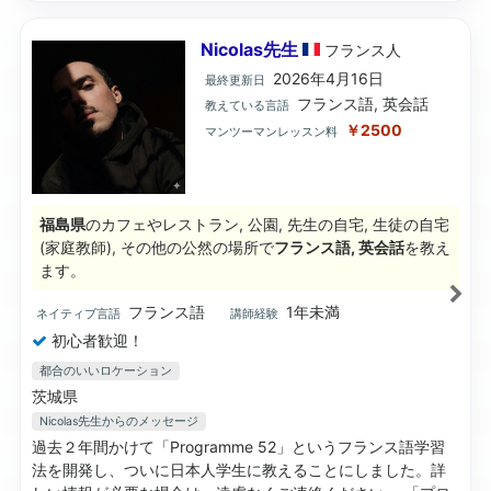
Nicolas先生
フランス
人
2026年4月16日
最終更新日
フランス語, 英会話
教えている言語
￥2500
マンツーマンレッスン料
福島県
のカフェやレストラン, 公園, 先生の自宅, 生徒の自宅
(家庭教師), その他の公然の場所で
フランス語, 英会話
を教え
ます。
フランス語
1年未満
ネイティブ言語
講師経験
初心者歓迎！
都合のいいロケーション
茨城県
Nicolas先生
からのメッセージ
過去２年間かけて「Programme 52」というフランス語学習
法を開発し、ついに日本人学生に教えることにしました。詳