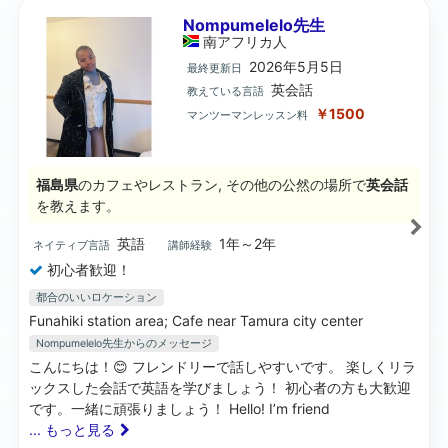
Nompumelelo先生
南アフリカ
人
2026年5月5日
最終更新日
英会話
教えている言語
￥1500
マンツーマンレッスン料
福島県
のカフェやレストラン, その他の公然の場所で
英会話
を教えます。
英語
1年～2年
ネイティブ言語
講師経験
初心者歓迎！
都合のいいロケーション
Funahiki station area; Cafe near Tamura city center
Nompumelelo先生
からのメッセージ
こんにちは！😊 フレンドリーで話しやすいです。 楽しくリラ
ックスした会話で英語を学びましょう！ 初心者の方も大歓迎
です。一緒に頑張りましょう！ Hello! I’m friend
... もっと見る