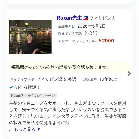
Roxan先生
フィリピン
人
2026年5月2日
最終更新日
英会話
教えている言語
￥2000
マンツーマンレッスン料
福島県
のその他の公然の場所で
英会話
を教えます。
フィリピン語 & 英語
10年以上
ネイティブ言語
講師経験
初心者歓迎！
Roxan先生
からのメッセージ
生徒の学習ニーズをサポートし、さまざまなリソースを使用
して、安全でやる気に満ちた楽しいレッスンを提供できるこ
とを嬉しく思います。インタラクティブに教え、生徒が実際
の状況で英語を使えるように個
... もっと見る