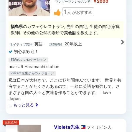
￥2000
マンツーマンレッスン料
1
人
がおすすめ
福島県
のカフェやレストラン, 先生の自宅, 生徒の自宅(家庭
教師), その他の公然の場所で
英会話
を教えます。
英語
20年以上
ネイティブ言語
講師経験
初心者歓迎！
都合のいいロケーション
near JR Haramachi station
Vincent先生
からのメッセージ
私は日本が大好きで、ここに17年間住んでいます。 世界と共
有することがたくさんあるので、一緒に英語を勉強して、さ
まざまな国の人々と友達を作ることができます。 I love
Japan
... もっと見る
更新済み!
Violeta先生
フィリピン
人