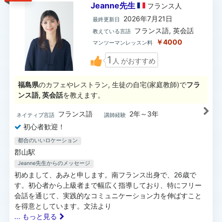
Jeanne先生
フランス
人
2026年7月21日
最終更新日
フランス語, 英会話
教えている言語
￥4000
マンツーマンレッスン料
1
人
がおすすめ
福島県
のカフェやレストラン, 生徒の自宅(家庭教師)で
フラ
ンス語, 英会話
を教えます。
フランス語
2年～3年
ネイティブ言語
講師経験
初心者歓迎！
都合のいいロケーション
郡山駅
Jeanne先生
からのメッセージ
初めまして、あみと申します。南フランス出身で、26歳で
す。初心者から上級者まで幅広く指導しており、特にフリー
会話を通じて、実践的なコミュニケーション力を伸ばすこと
を得意としています。文法より
... もっと見る