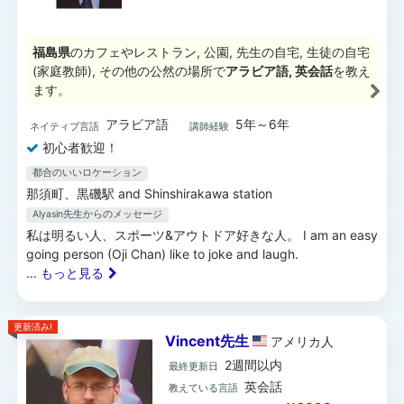
福島県
のカフェやレストラン, 公園, 先生の自宅, 生徒の自宅
(家庭教師), その他の公然の場所で
アラビア語, 英会話
を教え
ます。
アラビア語
5年～6年
ネイティブ言語
講師経験
初心者歓迎！
都合のいいロケーション
那須町、黒磯駅 and Shinshirakawa station
Alyasin先生
からのメッセージ
私は明るい人、スポーツ&アウトドア好きな人。 I am an easy
going person (Oji Chan) like to joke and laugh.
... もっと見る
更新済み!
Vincent先生
アメリカ
人
2週間以内
最終更新日
英会話
教えている言語