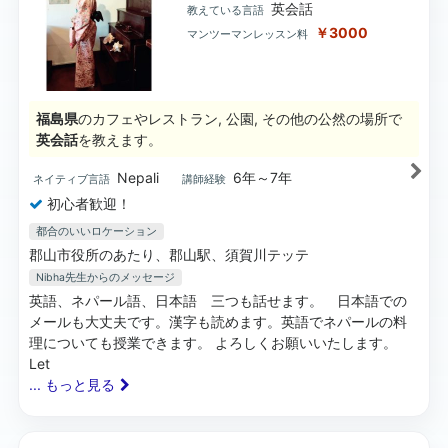
英会話
教えている言語
￥3000
マンツーマンレッスン料
福島県
のカフェやレストラン, 公園, その他の公然の場所で
英会話
を教えます。
Nepali
6年～7年
ネイティブ言語
講師経験
初心者歓迎！
都合のいいロケーション
郡山市役所のあたり、郡山駅、須賀川テッテ
Nibha先生
からのメッセージ
英語、ネパール語、日本語 三つも話せます。 日本語での
メールも大丈夫です。漢字も読めます。英語でネパールの料
理についても授業できます。 よろしくお願いいたします。
Let
... もっと見る