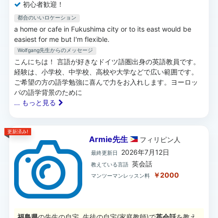
初心者歓迎！
都合のいいロケーション
a home or cafe in Fukushima city or to its east would be
easiest for me but I'm flexible.
Wolfgang先生
からのメッセージ
こんにちは！ 言語が好きなドイツ語圏出身の英語教員です。
経験は、小学校、中学校、高校や大学などで広い範囲です。
ご希望の方の語学勉強に喜んで力をお入れします。ヨーロッ
パの語学背景のために
... もっと見る
更新済み!
Armie先生
フィリピン
人
2026年7月12日
最終更新日
英会話
教えている言語
￥2000
マンツーマンレッスン料
福島県
の先生の自宅, 生徒の自宅(家庭教師)で
英会話
を教え