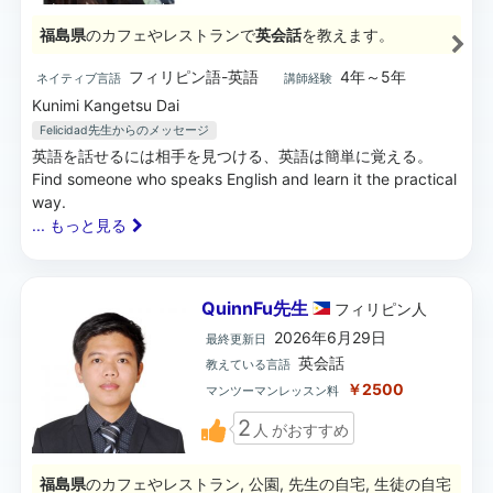
福島県
のカフェやレストランで
英会話
を教えます。
フィリピン語-英語
4年～5年
ネイティブ言語
講師経験
Kunimi Kangetsu Dai
Felicidad先生
からのメッセージ
英語を話せるには相手を見つける、英語は簡単に覚える。
Find someone who speaks English and learn it the practical
way.
... もっと見る
QuinnFu先生
フィリピン
人
2026年6月29日
最終更新日
英会話
教えている言語
￥2500
マンツーマンレッスン料
2
人
がおすすめ
福島県
のカフェやレストラン, 公園, 先生の自宅, 生徒の自宅