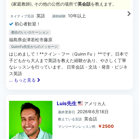
(家庭教師), その他の公然の場所で
英会話
を教えます。
英語
10年以上
ネイティブ言語
講師経験
初心者歓迎！
都合のいいロケーション
福島県会津若松市藤原
QuinnFu先生
からのメッセージ
はじめまして！**クイン・フー（Quinn Fu ）**です。日本で
子どもから大人まで英語を教えた経験があり、やさしく丁寧
なレッスンを行っています。 日常会話・文法・発音・ビジネ
ス英語
... もっと見る
Luis先生
アメリカ
人
2026年6月18日
最終更新日
英会話
教えている言語
￥2500
マンツーマンレッスン料