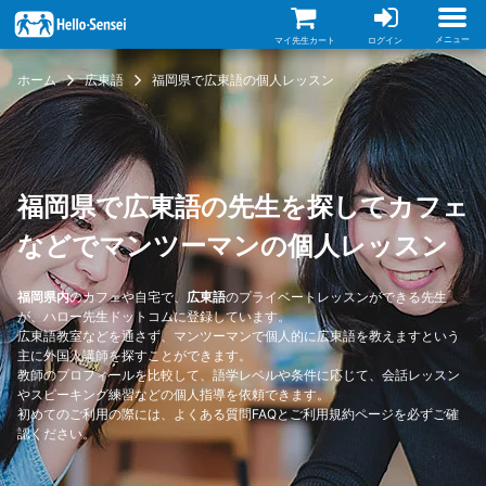
メ
イ
ン
メニュー
マイ先生カート
ログイン
コ
ン
ホーム
広東語
福岡県で広東語の個人レッスン
テ
ン
ツ
に
移
動
福岡県で広東語の先生を探してカフェ
などでマンツーマンの個人レッスン
福岡県内
のカフェや自宅で、
広東語
のプライベートレッスンができる先生
が、ハロー先生ドットコムに登録しています。
広東語教室などを通さず、マンツーマンで個人的に広東語を教えますという
主に外国人講師を探すことができます。
教師のプロフィールを比較して、語学レベルや条件に応じて、会話レッスン
やスピーキング練習などの個人指導を依頼できます。
初めてのご利用の際には、
よくある質問FAQ
と
ご利用規約
ページを必ずご確
認ください。