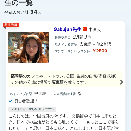
生の一覧
34
登録人数合計
人
新規登録!
Gakujun先生
中国
人
2週間以内
最終更新日
広東語 + 他2言語
教えている言語
￥2500
マンツーマンレッスン料
福岡県
のカフェやレストラン, 公園, 生徒の自宅(家庭教師),
その他の公然の場所で
広東語
を教えます。
中国語
なし
ネイティブ言語
広東語講師経験
初心者歓迎！
Gakujun先生からのメッセージ
こんにちは。中国出身のKoです。 交換留学で日本に来たと
き、日本での生活がとても心地よくて、「もっとここで暮ら
したい！」と思い、日本に残ることにしました。日本語が大