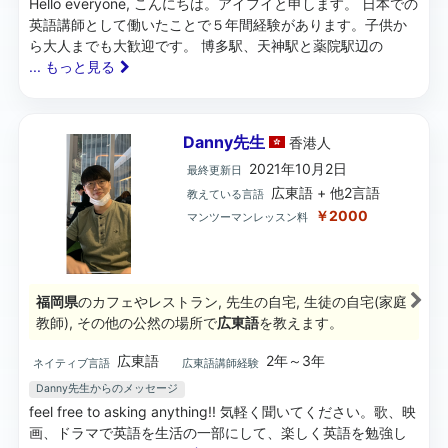
Hello everyone, こんにちは。アイフイと申します。 日本での
英語講師として働いたことで５年間経験があります。子供か
ら大人までも大歓迎です。 博多駅、天神駅と薬院駅辺の
... もっと見る
Danny先生
香港
人
2021年10月2日
最終更新日
広東語 + 他2言語
教えている言語
￥2000
マンツーマンレッスン料
福岡県
のカフェやレストラン, 先生の自宅, 生徒の自宅(家庭
教師), その他の公然の場所で
広東語
を教えます。
広東語
2年～3年
ネイティブ言語
広東語講師経験
Danny先生からのメッセージ
feel free to asking anything!! 気軽く聞いてください。歌、映
画、ドラマで英語を生活の一部にして、楽しく英語を勉強し