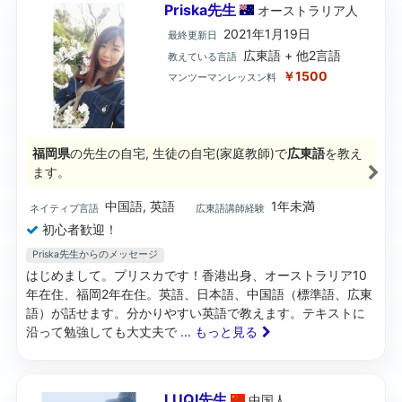
Priska先生
オーストラリア
人
2021年1月19日
最終更新日
広東語 + 他2言語
教えている言語
￥1500
マンツーマンレッスン料
福岡県
の先生の自宅, 生徒の自宅(家庭教師)で
広東語
を教え
ます。
中国語, 英語
1年未満
ネイティブ言語
広東語講師経験
初心者歓迎！
Priska先生からのメッセージ
はじめまして。プリスカです！香港出身、オーストラリア10
年在住、福岡2年在住。英語、日本語、中国語（標準語、広東
語）が話せます。分かりやすい英語で教えます。テキストに
沿って勉強しても大丈夫で
... もっと見る
LUQI先生
中国
人