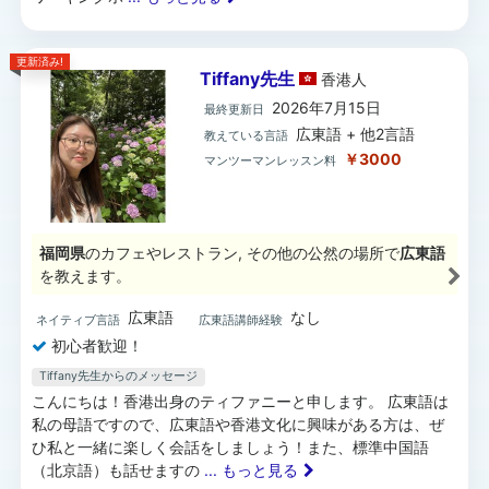
更新済み!
Tiffany先生
香港
人
2026年7月15日
最終更新日
広東語 + 他2言語
教えている言語
￥3000
マンツーマンレッスン料
福岡県
のカフェやレストラン, その他の公然の場所で
広東語
を教えます。
広東語
なし
ネイティブ言語
広東語講師経験
初心者歓迎！
Tiffany先生からのメッセージ
こんにちは！香港出身のティファニーと申します。 広東語は
私の母語ですので、広東語や香港文化に興味がある方は、ぜ
ひ私と一緒に楽しく会話をしましょう！また、標準中国語
（北京語）も話せますの
... もっと見る