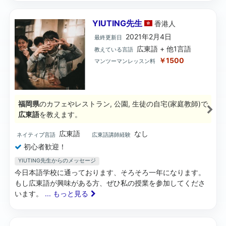
YIUTING先生
香港
人
2021年2月4日
最終更新日
広東語 + 他1言語
教えている言語
￥1500
マンツーマンレッスン料
福岡県
のカフェやレストラン, 公園, 生徒の自宅(家庭教師)で
広東語
を教えます。
広東語
なし
ネイティブ言語
広東語講師経験
初心者歓迎！
YIUTING先生からのメッセージ
今日本語学校に通っております、そろそろ一年になります。
もし広東語が興味がある方、ぜひ私の授業を参加してくださ
います。
... もっと見る