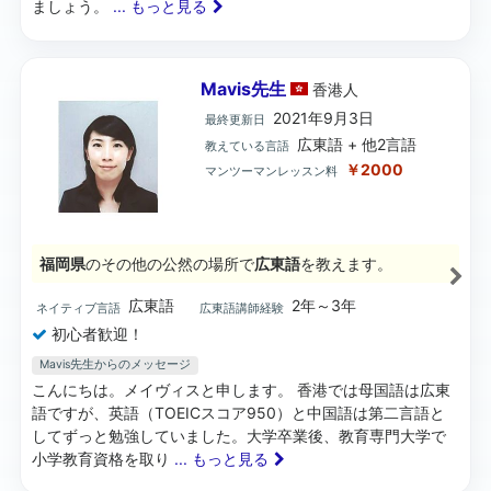
ましょう。
... もっと見る
Mavis先生
香港
人
2021年9月3日
最終更新日
広東語 + 他2言語
教えている言語
￥2000
マンツーマンレッスン料
福岡県
のその他の公然の場所で
広東語
を教えます。
広東語
2年～3年
ネイティブ言語
広東語講師経験
初心者歓迎！
Mavis先生からのメッセージ
こんにちは。メイヴィスと申します。 香港では母国語は広東
語ですが、英語（TOEICスコア950）と中国語は第二言語と
してずっと勉強していました。大学卒業後、教育専門大学で
小学教育資格を取り
... もっと見る