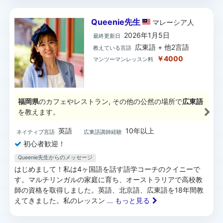
Queenie先生
マレーシア
人
2026年1月5日
最終更新日
広東語 + 他2言語
教えている言語
￥4000
マンツーマンレッスン料
福岡県
のカフェやレストラン, その他の公然の場所で
広東語
を教えます。
英語
10年以上
ネイティブ言語
広東語講師経験
初心者歓迎！
Queenie先生からのメッセージ
はじめまして！私は4ヶ国語を話す語学コーチのクイニーで
す。マルチリンガルの家庭に育ち、オーストラリアで高校教
師の資格を取得しました。英語、北京語、広東語を18年間教
えてきました。私のレッスン
... もっと見る