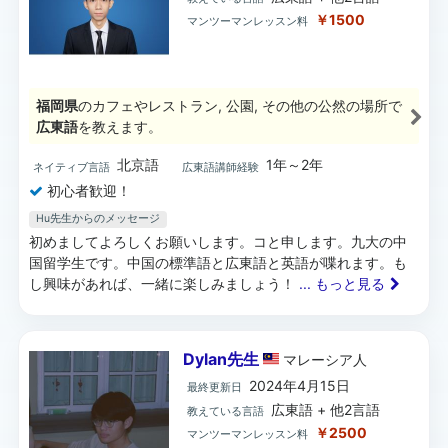
￥1500
マンツーマンレッスン料
福岡県
のカフェやレストラン, 公園, その他の公然の場所で
広東語
を教えます。
北京語
1年～2年
ネイティブ言語
広東語講師経験
初心者歓迎！
Hu先生からのメッセージ
初めましてよろしくお願いします。コと申します。九大の中
国留学生です。中国の標準語と広東語と英語が喋れます。も
し興味があれば、一緒に楽しみましょう！
... もっと見る
Dylan先生
マレーシア
人
2024年4月15日
最終更新日
広東語 + 他2言語
教えている言語
￥2500
マンツーマンレッスン料