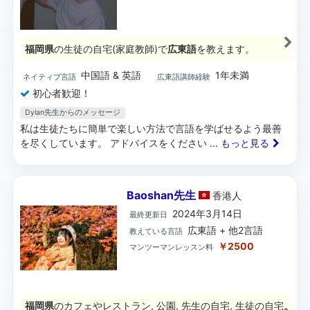
福岡県
の生徒の自宅(家庭教師)で
広東語
を教えます。
中国語 & 英語
1年未満
ネイティブ言語
広東語講師経験
初心者歓迎！
Dylan先生からのメッセージ
私は生徒たちに簡単で楽しい方法で言語を学ばせるよう最善
を尽くしています。 アドバイスをください
... もっと見る
Baoshan先生
香港
人
2024年3月14日
最終更新日
広東語 + 他2言語
教えている言語
￥2500
マンツーマンレッスン料
福岡県
のカフェやレストラン, 公園, 先生の自宅, 生徒の自宅