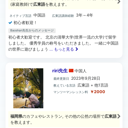
(家庭教師)で
広東語
を教えます。
中国語
3年～4年
ネイティブ言語
広東語講師経験
初心者歓迎！
Baoshan先生からのメッセージ
初心者大歓迎です。 北京の清華大学(世界一流の大学)で留学
しました。 優秀学員の称号をいただきました。 一緒に中国語
の世界に遊びましょう
... もっと見る
riri先生
中国
人
2023年9月28日
最終更新日
広東語 + 他1言語
教えている言語
￥2000
マンツーマンレッスン料
福岡県
のカフェやレストラン, その他の公然の場所で
広東語
を教えます。