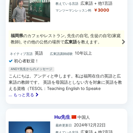
広東語 + 他1言語
教えている言語
￥3000
マンツーマンレッスン料
福岡県
のカフェやレストラン, 先生の自宅, 生徒の自宅(家庭
教師), その他の公然の場所で
広東語
を教えます。
英語
10年以上
ネイティブ言語
広東語講師経験
初心者歓迎！
ANDY先生からのメッセージ
こんにちは。アンディと申します。私は福岡在住の英語と広
東語の教師です。 英語を母国語としない方を対象に英語を教
える資格（TESOL：Teaching English to Speake
... もっと見る
Hu先生
中国
人
2024年12月22日
最終更新日
広東語 + 他2言語
教えている言語