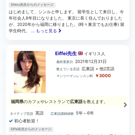
Shinru先生からのメッセージ
はじめまして、シンルと申します。 留学生として来日し、今
年社会人9年目になりました。 東京に長く住んでおりました
が、2020年から福岡に移りました。(時々東京でもお仕事) 留
学生時代、
... もっと見る
Eiffei先生
イギリス
人
2021年12月31日
最終更新日
広東語 + 他2言語
教えている言語
￥3000
マンツーマンレッスン料
福岡県
のカフェやレストランで
広東語
を教えます。
英語
5年～6年
ネイティブ言語
広東語講師経験
初心者歓迎！
Eiffei先生からのメッセージ