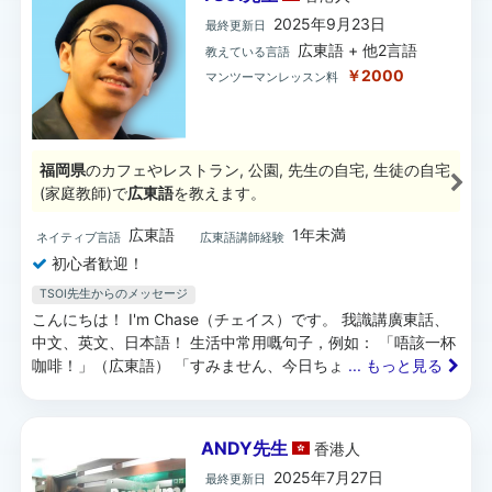
2025年9月23日
最終更新日
広東語 + 他2言語
教えている言語
￥2000
マンツーマンレッスン料
福岡県
のカフェやレストラン, 公園, 先生の自宅, 生徒の自宅
(家庭教師)で
広東語
を教えます。
広東語
1年未満
ネイティブ言語
広東語講師経験
初心者歓迎！
TSOI先生からのメッセージ
こんにちは！ I'm Chase（チェイス）です。 我識講廣東話、
中文、英文、日本語！ 生活中常用嘅句子，例如： 「唔該一杯
咖啡！」（広東語） 「すみません、今日ちょ
... もっと見る
ANDY先生
香港
人
2025年7月27日
最終更新日