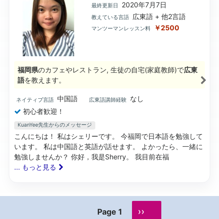
2020年7月7日
最終更新日
広東語 + 他2言語
教えている言語
￥2500
マンツーマンレッスン料
福岡県
のカフェやレストラン, 生徒の自宅(家庭教師)で
広東
語
を教えます。
中国語
なし
ネイティブ言語
広東語講師経験
初心者歓迎！
KuanYee先生からのメッセージ
こんにちは！ 私はシェリーです。 今福岡で日本語を勉強して
います。 私は中国語と英語が話せます。 よかったら、一緒に
勉強しませんか？ 你好，我是Sherry。 我目前在福
... もっと見る
››
Page 1