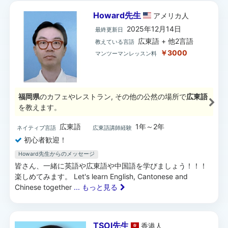
Howard先生
アメリカ
人
2025年12月14日
最終更新日
広東語 + 他2言語
教えている言語
￥3000
マンツーマンレッスン料
福岡県
のカフェやレストラン, その他の公然の場所で
広東語
を教えます。
広東語
1年～2年
ネイティブ言語
広東語講師経験
初心者歓迎！
Howard先生からのメッセージ
皆さん、一緒に英語や広東語や中国語を学びましょう！！！
楽しめてみます。 Let's learn English, Cantonese and
Chinese together
... もっと見る
TSOI先生
香港
人