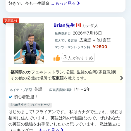
好きで、今も一生懸命
... もっと見る
更新済み!
Brian先生
カナダ
人
2026年7月16日
最終更新日
広東語 + 他1言語
教えている言語
￥2500
マンツーマンレッスン料
3
人
がおすすめ
福岡県
のカフェやレストラン, 公園, 生徒の自宅(家庭教師),
その他の公然の場所で
広東語
を教えます。
英語
1年～2年
ネイティブ言語
広東語講師経験
初心者歓迎！
Brian先生からのメッセージ
はじめまして! ブライアンです。 私はカナダで生まれ、現在は
福岡に住んでいます。 英語は私の母国語なので、ぜひあなた
の英語の勉強をお手伝いしたいと思っています。 私は過去に
ワーキングホ
... もっと見る