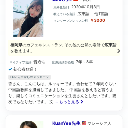
2020年10月8日
最終更新日
広東語 + 他1言語
教えている言語
￥3000
マンツーマンレッスン料
福岡県
のカフェやレストラン, その他の公然の場所で
広東語
を教えます。
普通话
7年～8年
ネイティブ言語
広東語講師経験
初心者歓迎！
LUQI先生からのメッセージ
皆さん、こんにちは。ルッキーです。合わせて７年間ぐらい
中国語教師を担当してきました。 中国語を教えると言うよ
り、楽しくコミュニケーションを生徒さんとしたいです。親
友でもなりたいです。 文
... もっと見る
KuanYee先生
マレーシア
人