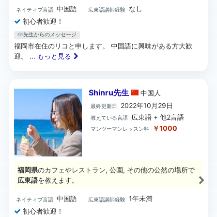
中国語
なし
ネイティブ言語
広東語講師経験
初心者歓迎！
riri先生からのメッセージ
福岡市在住のリコと申します。 中国語に興味がある方大歓
迎。
... もっと見る
Shinru先生
中国
人
2022年10月29日
最終更新日
広東語 + 他2言語
教えている言語
￥1000
マンツーマンレッスン料
福岡県
のカフェやレストラン, 公園, その他の公然の場所で
広東語
を教えます。
中国語
1年未満
ネイティブ言語
広東語講師経験
初心者歓迎！