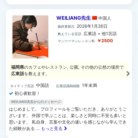
WEILIANG先生
中国
人
2026年1月26日
最終更新日
広東語 + 他1言語
教えている言語
￥2500
マンツーマンレッスン料
福岡県
のカフェやレストラン, 公園, その他の公然の場所で
広東語
を教えます。
中国語
1年未満
ネイティブ言語
広東語講師経験
初心者歓迎！
WEILIANG先生からのメッセージ
はじめまして。 プロフィールをご覧いただき、ありがとうご
ざいます。 外国で学ぶことは、楽しさと同時に不安も多いと
思います。 私自身、言葉や文化の違いを感じながら学んでき
た経験がある
... もっと見る