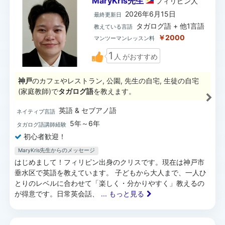
MaryKris先生
フィリピン
人
2026年6月15日
最終更新日
タガログ語 + 他1言語
教えている言語
￥2000
マンツーマンレッスン料
1
人
がおすすめ
神戸
のカフェやレストラン, 公園, 先生の自宅, 生徒の自宅
(家庭教師)で
タガログ語
を教えます。
英語 & セブアノ語
ネイティブ言語
5年～6年
タガログ語講師経験
初心者歓迎！
MaryKris先生からのメッセージ
はじめまして！フィリピン出身のクリスです。現在は神戸市
垂水区で英語を教えています。 子どもから大人まで、一人ひ
とりのレベルに合わせて「楽しく・分かりやすく」教えるの
が得意です。日常英会話、
... もっと見る