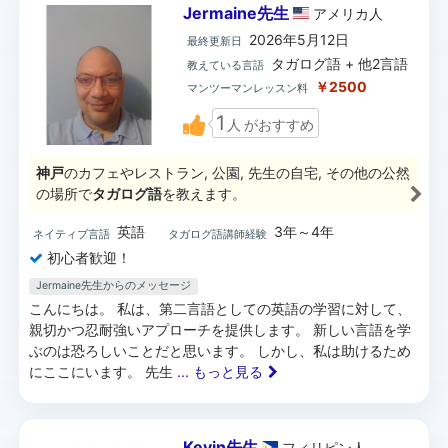
Jermaine先生
アメリカ
人
2026年5月12日
最終更新日
タガログ語 + 他2言語
教えている言語
￥2500
マンツーマンレッスン料
1
人
がおすすめ
神戸
のカフェやレストラン, 公園, 先生の自宅, その他の公然
の場所で
タガログ語
を教えます。
英語
3年～4年
ネイティブ言語
タガログ語講師経験
初心者歓迎！
Jermaine先生からのメッセージ
こんにちは。 私は、第二言語としての英語の学習に対して、
親切かつ忍耐強いアプローチを提供します。 新しい言語を学
ぶのは恐ろしいことだと思います。 しかし、私は助けるため
にここにいます。 先生
... もっと見る
Kevin先生
フィリピン
人