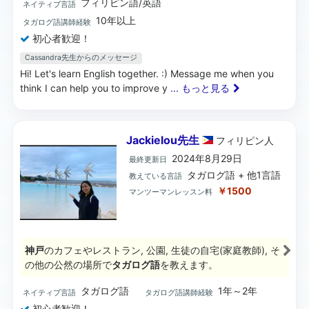
フィリピン語/英語
ネイティブ言語
10年以上
タガログ語講師経験
初心者歓迎！
Cassandra先生からのメッセージ
Hi! Let's learn English together. :) Message me when you
think I can help you to improve y
... もっと見る
Jackielou先生
フィリピン
人
2024年8月29日
最終更新日
タガログ語 + 他1言語
教えている言語
￥1500
マンツーマンレッスン料
神戸
のカフェやレストラン, 公園, 生徒の自宅(家庭教師), そ
の他の公然の場所で
タガログ語
を教えます。
タガログ語
1年～2年
ネイティブ言語
タガログ語講師経験
初心者歓迎！