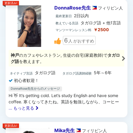
更新済み!
DonnaRose先生
フィリピン
人
2日以内
最終更新日
タガログ語 + 他1言語
教えている言語
￥2500
マンツーマンレッスン料
6
人
がおすすめ
神戸
のカフェやレストラン, 生徒の自宅(家庭教師)で
タガロ
グ語
を教えます。
タガログ語
5年～6年
ネイティブ言語
タガログ語講師経験
初心者歓迎！
DonnaRose先生からのメッセージ
Hi 👋 It’s getting cold. Let’s study English and have some
coffee. 寒くなってきたね。英語を勉強しながら、コーヒー
... もっと見る
更新済み!
Mika先生
フィリピン
人