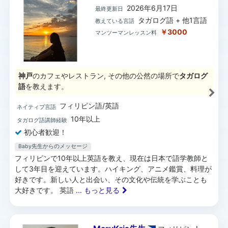
2026年6月17日
最終更新日
タガログ語 + 他1言語
教えている言語
￥3000
マンツーマンレッスン料
神戸
のカフェやレストラン, その他の公然の場所で
タガログ
語
を教えます。
フィリピン語/英語
ネイティブ言語
10年以上
タガログ語講師経験
初心者歓迎！
Baby先生からのメッセージ
フィリピンで10年以上英語を教え、現在は日本で語学教師と
して3年目を迎えています。ハイキング、アニメ鑑賞、料理が
好きです。新しい人と出会い、その文化や伝統を学ぶことも
大好きです。 英語
... もっと見る