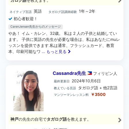
ガログ語
を教えます。
英語
1年～2年
ネイティブ言語
タガログ語講師経験
初心者歓迎！
CarenJensen先生からのメッセージ
やあ！ イム・カレン、32歳。 私は 2 人の子供と結婚してい
ます。 子供に英語の先生が必要な場合は、私はあなたにmuレ
ッスンを提供できます.私は通常、フラッシュカード、教育
本、印刷可能なワ
... もっと見る
Cassandra先生
フィリピン
人
2024年10月6日
最終更新日
タガログ語 + 他2言語
教えている言語
￥3500
マンツーマンレッスン料
神戸
の先生の自宅で
タガログ語
を教えます。