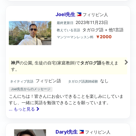
Joel先生
フィリピン
人
2023年11月23日
最終更新日
タガログ語 + 他1言語
教えている言語
￥2000
マンツーマンレッスン料
神戸
の公園, 生徒の自宅(家庭教師)で
タガログ語
を教えま
す。
フィリピン語
なし
ネイティブ言語
タガログ語講師経験
Joel先生からのメッセージ
こんにちは！皆さんにお会いできることを楽しみにしていま
すし、一緒に英語を勉強できることを願っています。
... もっと見る
Daryl先生
フィリピン
人