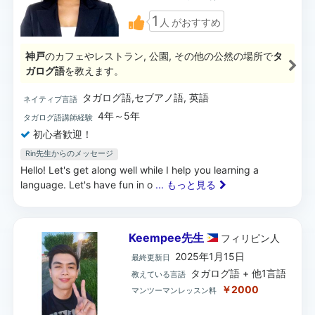
1
人
がおすすめ
神戸
のカフェやレストラン, 公園, その他の公然の場所で
タ
ガログ語
を教えます。
タガログ語,セブアノ語, 英語
ネイティブ言語
4年～5年
タガログ語講師経験
初心者歓迎！
Rin先生からのメッセージ
Hello! Let's get along well while I help you learning a
language. Let's have fun in o
... もっと見る
Keempee先生
フィリピン
人
2025年1月15日
最終更新日
タガログ語 + 他1言語
教えている言語
￥2000
マンツーマンレッスン料