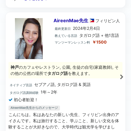
AireenMae先生
フィリピン
人
2024年2月4日
最終更新日
タガログ語 + 他1言語
教えている言語
￥1500
マンツーマンレッスン料
神戸
のカフェやレストラン, 公園, 生徒の自宅(家庭教師), そ
の他の公然の場所で
タガログ語
を教えます。
セブアノ語, タガログ語 & 英語
ネイティブ言語
1年～2年
タガログ語講師経験
初心者歓迎！
AireenMae先生からのメッセージ
こんにちは。私はあなたの新しい先生、フィリピン出身のア
イさんです。私は旅行すること、学ぶこと、新しい文化を体
験することが大好きなので、大学時代は観光学を学びまし