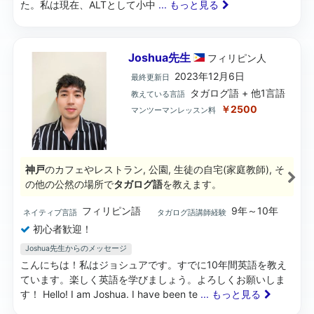
た。私は現在、ALTとして小中
... もっと見る
Joshua先生
フィリピン
人
2023年12月6日
最終更新日
タガログ語 + 他1言語
教えている言語
￥2500
マンツーマンレッスン料
神戸
のカフェやレストラン, 公園, 生徒の自宅(家庭教師), そ
の他の公然の場所で
タガログ語
を教えます。
フィリピン語
9年～10年
ネイティブ言語
タガログ語講師経験
初心者歓迎！
Joshua先生からのメッセージ
こんにちは！私はジョシュアです。すでに10年間英語を教え
ています。楽しく英語を学びましょう。よろしくお願いしま
す！ Hello! I am Joshua. I have been te
... もっと見る