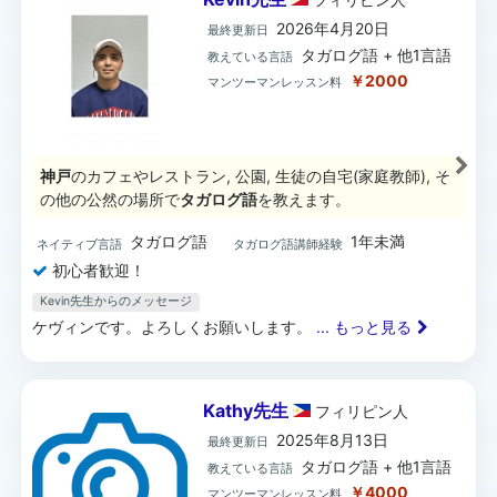
2026年4月20日
最終更新日
タガログ語 + 他1言語
教えている言語
￥2000
マンツーマンレッスン料
神戸
のカフェやレストラン, 公園, 生徒の自宅(家庭教師), そ
の他の公然の場所で
タガログ語
を教えます。
タガログ語
1年未満
ネイティブ言語
タガログ語講師経験
初心者歓迎！
Kevin先生からのメッセージ
ケヴィンです。よろしくお願いします。
... もっと見る
Kathy先生
フィリピン
人
2025年8月13日
最終更新日
タガログ語 + 他1言語
教えている言語
￥4000
マンツーマンレッスン料