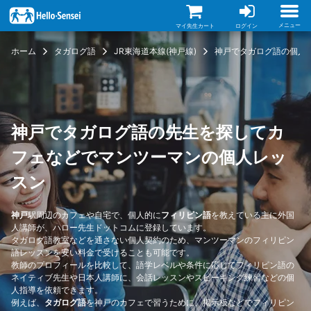
メ
イ
ン
メニュー
マイ先生カート
ログイン
コ
ン
ホーム
タガログ語
JR東海道本線(神戸線)
神戸でタガログ語の個人
テ
ン
ツ
に
移
動
神戸でタガログ語の先生を探してカ
フェなどでマンツーマンの個人レッ
スン
神戸
駅周辺のカフェや自宅で、個人的に
フィリピン語
を教えている主に外国
人講師が、ハロー先生ドットコムに登録しています。
タガログ語教室などを通さない個人契約のため、マンツーマンのフィリピン
語レッスンを安い料金で受けることも可能です。
教師のプロフィールを比較して、語学レベルや条件に応じてフィリピン語の
ネイティブ先生や日本人講師に、会話レッスンやスピーキング練習などの個
人指導を依頼できます。
例えば、
タガログ語
を神戸のカフェで習うために、掲示板などでフィリピン