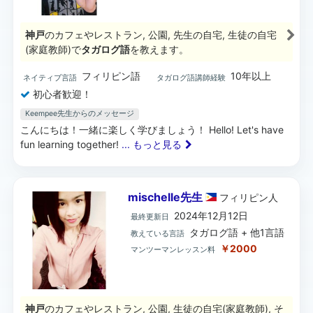
神戸
のカフェやレストラン, 公園, 先生の自宅, 生徒の自宅
(家庭教師)で
タガログ語
を教えます。
フィリピン語
10年以上
ネイティブ言語
タガログ語講師経験
初心者歓迎！
Keempee先生からのメッセージ
こんにちは！一緒に楽しく学びましょう！ Hello! Let's have
fun learning together!
... もっと見る
mischelle先生
フィリピン
人
2024年12月12日
最終更新日
タガログ語 + 他1言語
教えている言語
￥2000
マンツーマンレッスン料
神戸
のカフェやレストラン, 公園, 生徒の自宅(家庭教師), そ