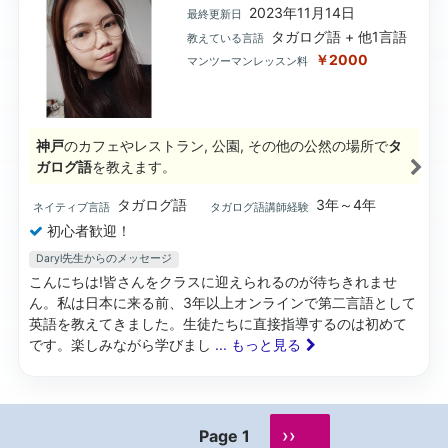
2023年11月14日
最終更新日
タガログ語 + 他1言語
教えている言語
￥2000
マンツーマンレッスン料
神戸
のカフェやレストラン, 公園, その他の公然の場所で
タ
ガログ語
を教えます。
タガログ語
3年～4年
ネイティブ言語
タガログ語講師経験
初心者歓迎！
Daryl先生からのメッセージ
こんにちは!皆さんをクラスに迎えられるのが待ちきれませ
ん。私は日本に来る前、3年以上オンラインで第二言語として
英語を教えてきました。生徒たちに直接指導するのは初めて
です。楽しみながら学びまし
... もっと見る
››
Page 1