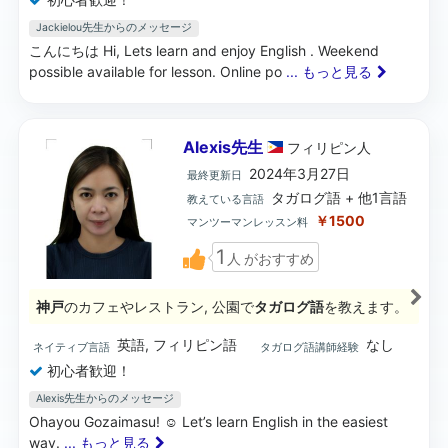
Jackielou先生からのメッセージ
こんにちは Hi, Lets learn and enjoy English . Weekend
possible available for lesson. Online po
... もっと見る
Alexis先生
フィリピン
人
2024年3月27日
最終更新日
タガログ語 + 他1言語
教えている言語
￥1500
マンツーマンレッスン料
1
人
がおすすめ
神戸
のカフェやレストラン, 公園で
タガログ語
を教えます。
英語, フィリピン語
なし
ネイティブ言語
タガログ語講師経験
初心者歓迎！
Alexis先生からのメッセージ
Ohayou Gozaimasu! ☺️ Let’s learn English in the easiest
way.
... もっと見る