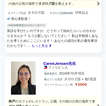
の他の公然の場所で
タガログ語
を教えます。
タガログ語
10年以上
ネイティブ言語
タガログ語講師経験
初心者歓迎！
mischelle先生からのメッセージ
英語を学びたいのですが、どうやって始めたらいいのかわか
りませんか？ もう心配しないでください！ 私は辛抱強くあな
たを導くためにここにいます！ あなたの成功が私の優先事項
だからです！
... もっと見る
CarenJensen先生
フィリピン
人
2024年10月16日
最終更新日
タガログ語 + 他1言語
教えている言語
￥2500
マンツーマンレッスン料
神戸
のカフェやレストラン, 公園, その他の公然の場所で
タ