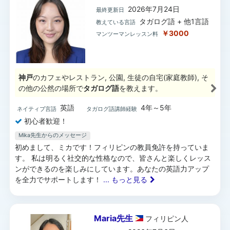
2026年7月24日
最終更新日
タガログ語 + 他1言語
教えている言語
￥3000
マンツーマンレッスン料
神戸
のカフェやレストラン, 公園, 生徒の自宅(家庭教師), そ
の他の公然の場所で
タガログ語
を教えます。
英語
4年～5年
ネイティブ言語
タガログ語講師経験
初心者歓迎！
Mika先生からのメッセージ
初めまして、ミカです！フィリピンの教員免許を持っていま
す。 私は明るく社交的な性格なので、皆さんと楽しくレッス
ンができるのを楽しみにしています。あなたの英語力アップ
を全力でサポートします！
... もっと見る
Maria先生
フィリピン
人