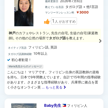
2026年7月6日
最終更新日
タガログ語 + 他1言語
教えている言語
￥3000
マンツーマンレッスン料
1
人
がおすすめ
神戸
のカフェやレストラン, 先生の自宅, 生徒の自宅(家庭教
師), その他の公然の場所で
タガログ語
を教えます。
フィリピン語, 英語
ネイティブ言語
10年以上
タガログ語講師経験
初心者歓迎！
Maria先生からのメッセージ
こんにちは！ マリアです。フィリピン出身の英語教師の資格
を持ち、日本で9年間教えています。合計で15年間の指導経験
があります。さまざまな指導経験があり、兵庫県に拠点を置
く小さなオンライン英
... もっと見る
Baby先生
フィリピン
人