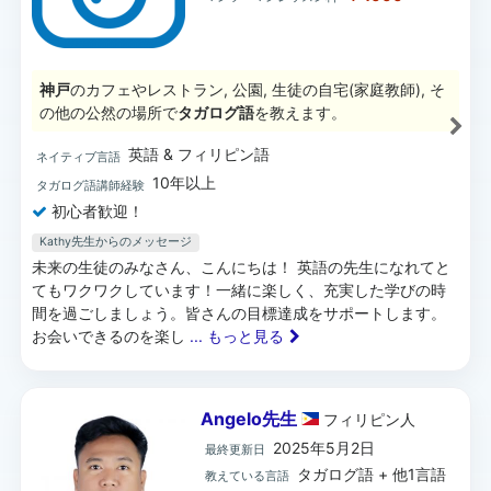
神戸
のカフェやレストラン, 公園, 生徒の自宅(家庭教師), そ
の他の公然の場所で
タガログ語
を教えます。
英語 & フィリピン語
ネイティブ言語
10年以上
タガログ語講師経験
初心者歓迎！
Kathy先生からのメッセージ
未来の生徒のみなさん、こんにちは！ 英語の先生になれてと
てもワクワクしています！一緒に楽しく、充実した学びの時
間を過ごしましょう。皆さんの目標達成をサポートします。
お会いできるのを楽し
... もっと見る
Angelo先生
フィリピン
人
2025年5月2日
最終更新日
タガログ語 + 他1言語
教えている言語