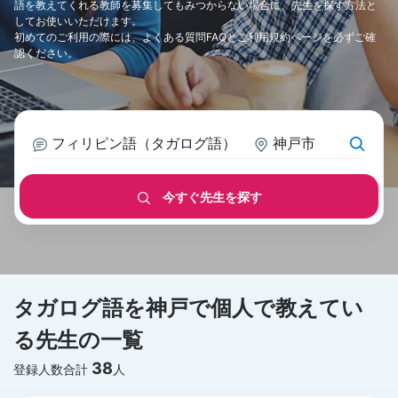
語を教えてくれる教師を募集してもみつからない場合に、先生を探す方法と
してお使いいただけます。
初めてのご利用の際には、
よくある質問FAQ
と
ご利用規約
ページを必ずご確
認ください。
フィリピン語（タガログ語）
神戸市
今すぐ先生を探す
タガログ語を神戸で個人で教えてい
る先生の一覧
38
登録人数合計
人