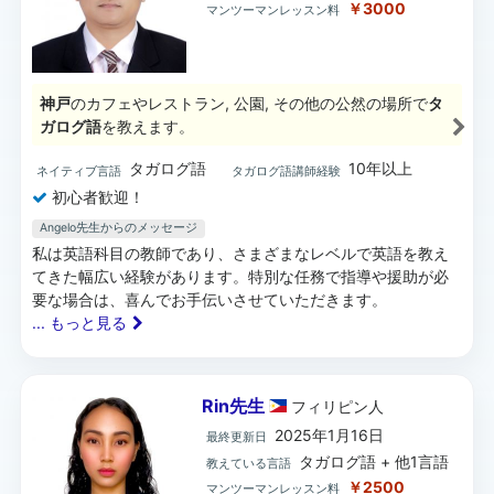
￥3000
マンツーマンレッスン料
神戸
のカフェやレストラン, 公園, その他の公然の場所で
タ
ガログ語
を教えます。
タガログ語
10年以上
ネイティブ言語
タガログ語講師経験
初心者歓迎！
Angelo先生からのメッセージ
私は英語科目の教師であり、さまざまなレベルで英語を教え
てきた幅広い経験があります。特別な任務で指導や援助が必
要な場合は、喜んでお手伝いさせていただきます。
... もっと見る
Rin先生
フィリピン
人
2025年1月16日
最終更新日
タガログ語 + 他1言語
教えている言語
￥2500
マンツーマンレッスン料