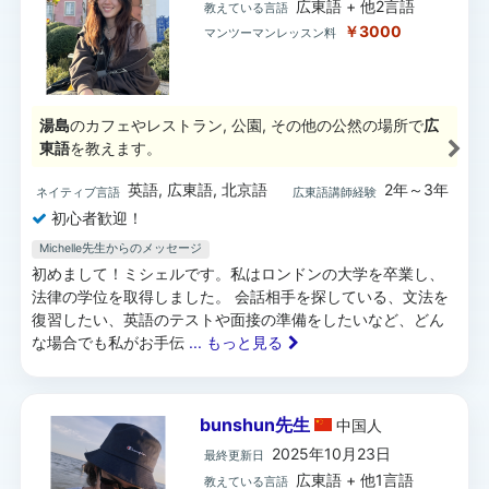
広東語 + 他2言語
教えている言語
￥3000
マンツーマンレッスン料
湯島
のカフェやレストラン, 公園, その他の公然の場所で
広
東語
を教えます。
英語, 広東語, 北京語
2年～3年
ネイティブ言語
広東語講師経験
初心者歓迎！
Michelle先生からのメッセージ
初めまして！ミシェルです。私はロンドンの大学を卒業し、
法律の学位を取得しました。 会話相手を探している、文法を
復習したい、英語のテストや面接の準備をしたいなど、どん
な場合でも私がお手伝
... もっと見る
bunshun先生
中国
人
2025年10月23日
最終更新日
広東語 + 他1言語
教えている言語