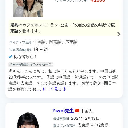
￥2000
マンツーマンレッスン料
湯島
のカフェやレストラン, 公園, その他の公然の場所で
広
東語
を教えます。
中国語、閩南語、広東語
ネイティブ言語
1年～2年
広東語講師経験
初心者歓迎！
Kaman先生からのメッセージ
皆さん、こんにちは。私は林（りん）と申します。中国出身
20代後半の人です。 母語は中国語（普通話）で、その他に閩
南語と広東語、そして英語も話せます。 独学で約3年間日本
語を勉強してお
... もっと見る
Ziwei先生
中国
人
2024年2月13日
最終更新日
広東語 + 他2言語
教えている言語