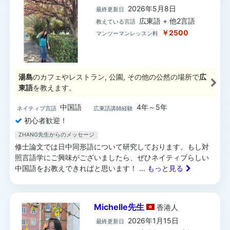
2026年5月8日
最終更新日
広東語 + 他2言語
教えている言語
￥2500
マンツーマンレッスン料
湯島
のカフェやレストラン, 公園, その他の公然の場所で
広
東語
を教えます。
中国語
4年～5年
ネイティブ言語
広東語講師経験
初心者歓迎！
ZHANG先生からのメッセージ
修士論文では日中同形語について研究しております。もし対
照言語学にご興味がございましたら、ぜひネイティブらしい
中国語をお教えできればと思います！
... もっと見る
Michelle先生
香港
人
2026年1月15日
最終更新日