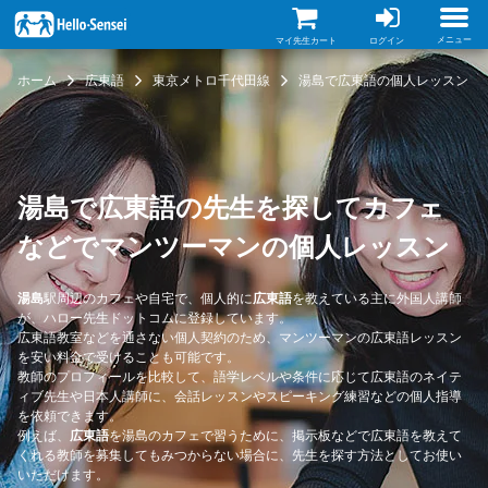
メ
イ
ン
メニュー
マイ先生カート
ログイン
コ
ン
ホーム
広東語
東京メトロ千代田線
湯島で広東語の個人レッスン
テ
ン
ツ
に
移
動
湯島で広東語の先生を探してカフェ
などでマンツーマンの個人レッスン
湯島
駅周辺のカフェや自宅で、個人的に
広東語
を教えている主に外国人講師
が、ハロー先生ドットコムに登録しています。
広東語教室などを通さない個人契約のため、マンツーマンの広東語レッスン
を安い料金で受けることも可能です。
教師のプロフィールを比較して、語学レベルや条件に応じて広東語のネイテ
ィブ先生や日本人講師に、会話レッスンやスピーキング練習などの個人指導
を依頼できます。
例えば、
広東語
を湯島のカフェで習うために、掲示板などで広東語を教えて
くれる教師を募集してもみつからない場合に、先生を探す方法としてお使い
いただけます。