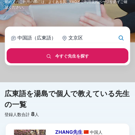
初めてのご利用の際には、
よくある質問FAQ
と
ご利用規約
ページを必ずご確
認ください。
中国語（広東語）
文京区
今すぐ先生を探す
広東語を湯島で個人で教えている先生
の一覧
8
登録人数合計
人
ZHANG先生
中国
人