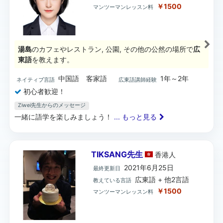
￥1500
マンツーマンレッスン料
湯島
のカフェやレストラン, 公園, その他の公然の場所で
広
東語
を教えます。
中国語 客家語
1年～2年
ネイティブ言語
広東語講師経験
初心者歓迎！
Ziwei先生からのメッセージ
一緒に語学を楽しみましょう！
... もっと見る
TIKSANG先生
香港
人
2021年6月25日
最終更新日
広東語 + 他2言語
教えている言語
￥1500
マンツーマンレッスン料