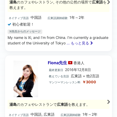
湯島
のカフェやレストラン, その他の公然の場所で
広東語
を
教えます。
中国語
1年～2年
ネイティブ言語
広東語講師経験
初心者歓迎！
Xi先生からのメッセージ
My name is Xi, and I’m from China. I’m currently a graduate
student of the University of Tokyo
... もっと見る
Fiona先生
香港
人
2016年12月8日
最終更新日
広東語 + 他2言語
教えている言語
￥3000
マンツーマンレッスン料
湯島
のカフェやレストランで
広東語
を教えます。
中国語, 広東語
1年～2年
ネイティブ言語
広東語講師経験