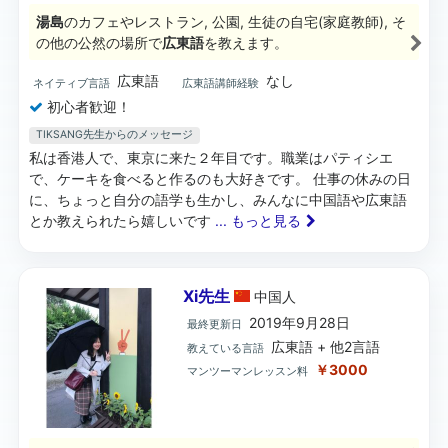
湯島
のカフェやレストラン, 公園, 生徒の自宅(家庭教師), そ
の他の公然の場所で
広東語
を教えます。
広東語
なし
ネイティブ言語
広東語講師経験
初心者歓迎！
TIKSANG先生からのメッセージ
私は香港人で、東京に来た２年目です。職業はパティシエ
で、ケーキを食べると作るのも大好きです。 仕事の休みの日
に、ちょっと自分の語学も生かし、みんなに中国語や広東語
とか教えられたら嬉しいです
... もっと見る
Xi先生
中国
人
2019年9月28日
最終更新日
広東語 + 他2言語
教えている言語
￥3000
マンツーマンレッスン料