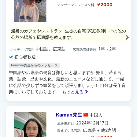
￥2000
マンツーマンレッスン料
湯島
のカフェやレストラン, 生徒の自宅(家庭教師), その他の
公然の場所で
広東語
を教えます。
中国語、広東語
1年～2年
ネイティブ言語
広東語講師経験
初心者歓迎！
bunshun先生からのメッセージ
中国語や広東語の発音は難しいと思いますが 発音、若者言
葉、語彙、歴史や文化、最新のニュースなどに通して、一緒
に会話で少しずつ練習をして頑張りましょう！ 自分は長年音
楽についてしております
... もっと見る
Kaman先生
中国
人
2024年12月17日
最終更新日
広東語 + 他2言語
教えている言語