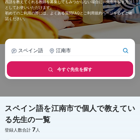
西語を教えてくれる教師を募集してもみつからない場合に、先生を探す方法
としてお使いいただけます。
初めてのご利用の際には、
よくある質問FAQ
と
ご利用規約
ページを必ずご確
認ください。
スペイン語
江南市
今すぐ先生を探す
スペイン語を江南市で個人で教えてい
る先生の一覧
7
登録人数合計
人