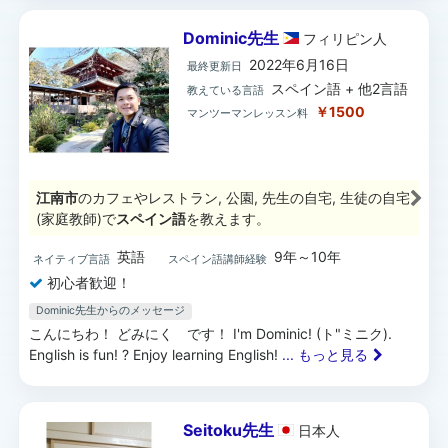
Dominic先生
フィリピン
人
2022年6月16日
最終更新日
スペイン語 + 他2言語
教えている言語
￥1500
マンツーマンレッスン料
江南市
のカフェやレストラン, 公園, 先生の自宅, 生徒の自宅
(家庭教師)で
スペイン語
を教えます。
英語
9年～10年
ネイティブ言語
スペイン語講師経験
初心者歓迎！
Dominic先生からのメッセージ
こんにちわ！ どみにく です！ I'm Dominic! (ト"ミニク).
English is fun! ? Enjoy learning English!
... もっと見る
Seitoku先生
日本
人