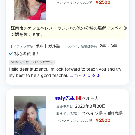
￥2500
マンツーマンレッスン料
江南市
のカフェやレストラン, その他の公然の場所で
スペイ
ン語
を教えます。
ポルトガル語
2年～3年
ネイティブ言語
スペイン語講師経験
初心者歓迎！
Maisa先生からのメッセージ
Hello dear students, Im look forward to teach you and try
my best to be a good teacher.
... もっと見る
safy先生
ペルー
人
2020年3月30日
最終更新日
スペイン語 + 他1言語
教えている言語
￥2500
マンツーマンレッスン料