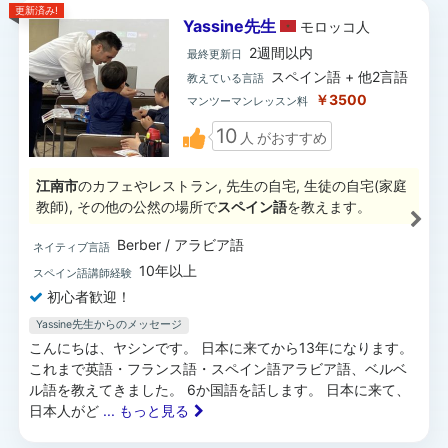
更新済み!
Yassine先生
モロッコ
人
2週間以内
最終更新日
スペイン語 + 他2言語
教えている言語
￥3500
マンツーマンレッスン料
10
人
がおすすめ
江南市
のカフェやレストラン, 先生の自宅, 生徒の自宅(家庭
教師), その他の公然の場所で
スペイン語
を教えます。
Berber / アラビア語
ネイティブ言語
10年以上
スペイン語講師経験
初心者歓迎！
Yassine先生からのメッセージ
こんにちは、ヤシンです。 日本に来てから13年になります。
これまで英語・フランス語・スペイン語アラビア語、ベルベ
ル語を教えてきました。 6か国語を話します。 日本に来て、
日本人がど
... もっと見る