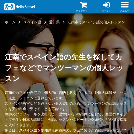
メ
イ
ン
メニュー
マイ先生カート
ログイン
コ
ン
ホーム
スペイン語
愛知県
江南市でスペイン語の個人レッスン
テ
ン
ツ
に
移
動
江南でスペイン語の先生を探してカ
フェなどでマンツーマンの個人レッ
スン
江南
のカフェや自宅で、個人的に
西語
を教えている主に外国人講師が、ハロ
ー先生ドットコムに登録しています。
スペイン語教室などを通さない個人契約のため、マンツーマンの西語レッス
ンを安い料金で受けることも可能です。
教師のプロフィールを比較して、語学レベルや条件に応じて、西語のネイテ
ィブ先生や日本人講師に、会話レッスンやスピーキング練習などの個人指導
を依頼できます。
例えば、
スペイン語
を愛知県江南市内のカフェで習うために、掲示板などで