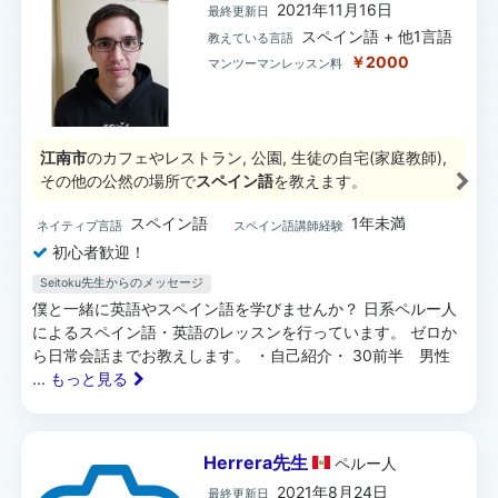
2021年11月16日
最終更新日
スペイン語 + 他1言語
教えている言語
￥2000
マンツーマンレッスン料
江南市
のカフェやレストラン, 公園, 生徒の自宅(家庭教師),
その他の公然の場所で
スペイン語
を教えます。
スペイン語
1年未満
ネイティブ言語
スペイン語講師経験
初心者歓迎！
Seitoku先生からのメッセージ
僕と一緒に英語やスペイン語を学びませんか？ 日系ペルー人
によるスペイン語・英語のレッスンを行っています。 ゼロか
ら日常会話までお教えします。 ・自己紹介・ 30前半 男性
... もっと見る
Herrera先生
ペルー
人
2021年8月24日
最終更新日