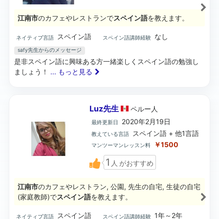
江南市
のカフェやレストランで
スペイン語
を教えます。
スペイン語
なし
ネイティブ言語
スペイン語講師経験
safy先生からのメッセージ
是非スペイン語に興味ある方一緒楽しくスペイン語の勉強し
ましょう！
... もっと見る
Luz先生
ペルー
人
2020年2月19日
最終更新日
スペイン語 + 他1言語
教えている言語
￥1500
マンツーマンレッスン料
1
人
がおすすめ
江南市
のカフェやレストラン, 公園, 先生の自宅, 生徒の自宅
(家庭教師)で
スペイン語
を教えます。
スペイン語
1年～2年
ネイティブ言語
スペイン語講師経験