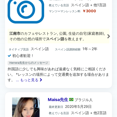
スペイン語 + 他1言語
教えている言語
￥3000
マンツーマンレッスン料
江南市
のカフェやレストラン, 公園, 生徒の自宅(家庭教師),
その他の公然の場所で
スペイン語
を教えます。
スペイン語
1年～2年
ネイティブ言語
スペイン語講師経験
初心者歓迎！
Herrera先生からのメッセージ
外国語に少しでも興味があれば遠慮なく気軽にご相談くださ
い。 *レッスンの場所によって交通費を追加する場合がありま
す。
... もっと見る
Maisa先生
ブラジル
人
2020年5月29日
最終更新日
スペイン語 + 他2言語
教えている言語