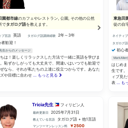
田園都市線
のカフェやレストラン, 公園, その他の公然
東急田
所で
タガログ語
を教えます。
徒の自宅
英語
2年～3年
ィブ言語
タガログ語講師経験
ネイティ
心者歓迎！
タガログ
初心者
es先生からのメッセージ
ちは！楽しくリラックスした方法で一緒に英語を学びま
MarkAl
。恥ずかしがっても大丈夫で、間違いはいつでも歓迎で
はじめま
ぜなら、それが私たちの上達に役立つからです。あなた
生です。
ーズや目標に合わせ
... もっと見る
ィブ見た
表
... 
Tricia先生
フィリピン
人
2025年7月31日
最終更新日
タガログ語 + 他1言語
教えている言語
￥2500
マンツーマンレッスン料