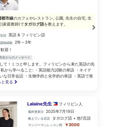
園都市線
のカフェやレストラン, 公園, 先生の自宅, 生
(家庭教師)で
タガログ語
を教えます。
英語 & フィリピン語
ブ言語
2年～3年
語講師経験
歓迎！
len先生からのメッセージ
して！ミコと申します。フィリピンから来た英語の先
 私から学べること: ・英語能力試験の単語 ・ネイテ
いな日常会話 ・生物学的と化学的の単語 ・英語で発
もっと見る
Lalaine先生
フィリピン
人
2025年7月19日
最終更新日
タガログ語 + 他1言語
教えている言語
￥3000
マンツーマンレッスン料