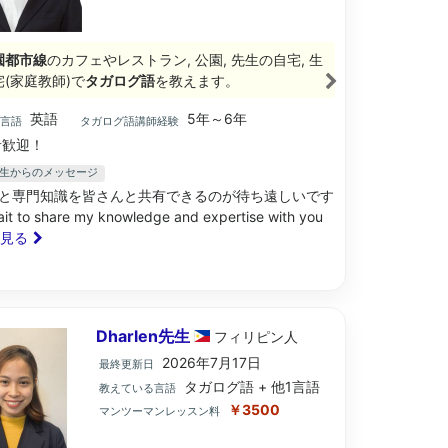
園都市線
のカフェやレストラン, 公園, 先生の自宅, 生
(家庭教師)で
タガログ語
を教えます。
英語
5年～6年
ブ言語
タガログ語講師経験
歓迎！
ie先生からのメッセージ
と専門知識を皆さんと共有できるのが待ち遠しいです
wait to share my knowledge and expertise with you
と見る
Dharlen先生
フィリピン
人
2026年7月17日
最終更新日
タガログ語 + 他1言語
教えている言語
￥3500
マンツーマンレッスン料