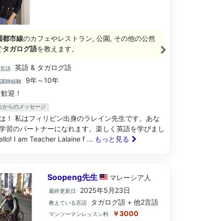
園都市線
のカフェやレストラン, 公園, その他の公然
で
タガログ語
を教えます。
英語 & タガログ語
ブ言語
9年～10年
語講師経験
歓迎！
e先生からのメッセージ
は！ 私はフィリピン出身のラレイン先生です。あな
学習のパートナーになれます。楽しく英語を学びまし
o! I am Teacher Lalaine f
... もっと見る
Soopeng先生
マレーシア
人
2025年5月23日
最終更新日
タガログ語 + 他2言語
教えている言語
￥3000
マンツーマンレッスン料