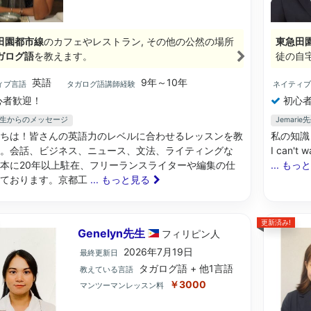
田園都市線
のカフェやレストラン, その他の公然の場所
東急田
ガログ語
を教えます。
徒の自宅
英語
9年～10年
ィブ言語
タガログ語講師経験
ネイティ
心者歓迎！
初心者
a先生からのメッセージ
Jemar
ちは！皆さんの英語力のレベルに合わせるレッスンを教
私の知識
。会話、ビジネス、ニュース、文法、ライティングな
I can't 
本に20年以上駐在、フリーランスライターや編集の仕
... もっ
しております。京都工
... もっと見る
更新済み!
Genelyn先生
フィリピン
人
2026年7月19日
最終更新日
タガログ語 + 他1言語
教えている言語
￥3000
マンツーマンレッスン料