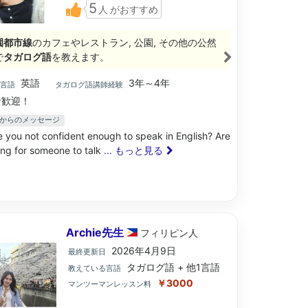
5
人
がおすすめ
園都市線
のカフェやレストラン, 公園, その他の公然
で
タガログ語
を教えます。
英語
3年～4年
ブ言語
タガログ語講師経験
歓迎！
e先生からのメッセージ
re you not confident enough to speak in English? Are
ing for someone to talk
... もっと見る
Archie先生
フィリピン
人
2026年4月9日
最終更新日
タガログ語 + 他1言語
教えている言語
￥3000
マンツーマンレッスン料