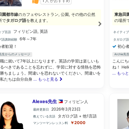
人
がおすすめ
田園都市線
のカフェやレストラン, 公園, その他の公然
東急田
所で
タガログ語
を教えます。
の場所
フィリピン語, 英語
ィブ言語
ネイティ
6年～7年
グ語講師経験
タガログ
心者歓迎！
初心者
ce先生からのメッセージ
Archi
職に就いて7年以上になります。英語の学習は楽しいも
こんにち
るべきであることを忘れずに、学習に対する情熱を恐怖
ね！ Hello
勝ちましょう。間違いを恐れないでください。間違いを
... もっ
て私たちは自分自身
... もっと見る
Alexes先生
フィリピン
人
2026年3月23日
最終更新日
タガログ語 + 他1言語
教えている言語
￥2000
マンツーマンレッスン料