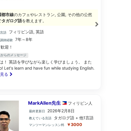
園都市線
のカフェやレストラン, 公園, その他の公然
で
タガログ語
を教えます。
フィリピン語, 英語
ブ言語
7年～8年
語講師経験
歓迎！
e先生からのメッセージ
は！ 英語を学びながら楽しく学びましょう。 また
! Let's learn and have fun while studying English.
と見る
MarkAllen先生
フィリピン
人
2026年2月8日
最終更新日
タガログ語 + 他1言語
教えている言語
￥3000
マンツーマンレッスン料