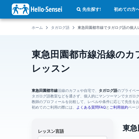
メ
イ
初めての方
先生探す!
ン
コ
ン
テ
ホーム
タガログ語
東急田園都市線でタガログ語の個人
ン
ツ
に
移
動
東急田園都市線沿線のカ
レッスン
東急田園都市線
沿線のカフェや自宅で、
タガログ語
のプライベ
タガログ語教室などを通さず、個人的にマンツーマンでタガロ
教師のプロフィールを比較して、レベルや条件に応じて先生を
初めてのご利用の際には、
よくある質問FAQ
と
ご利用規約
ペー
東急
レッスン言語