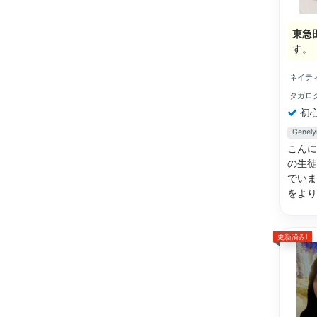
東急
す。
ネイテ
タガロ
初
Gene
こんに
の生徒
でいま
をよ
更新済み!