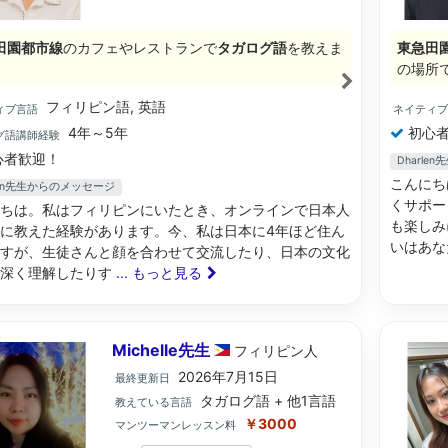
田園都市線
のカフェやレストランで
タガログ語
を教えま
東急田
の場所
フィリピン語, 英語
ィブ言語
ネイティ
4年～5年
初心者
グ語講師経験
心者歓迎！
Dharl
こんにち
lyn先生からのメッセージ
くサポー
ちは。私はフィリピンにいたとき、オンラインで日本人
も楽しみ
に教えた経験があります。今、私は日本に4年ほど住ん
いはあな
すが、生徒さんと顔を合わせて交流したり、日本の文化
り深く理解したりす
... もっと見る
Michelle先生
フィリピン
人
2026年7月15日
最終更新日
タガログ語 + 他1言語
教えている言語
￥3000
マンツーマンレッスン料