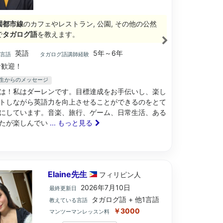
園都市線
のカフェやレストラン, 公園, その他の公然
で
タガログ語
を教えます。
英語
5年～6年
ブ言語
タガログ語講師経験
歓迎！
en先生からのメッセージ
は！私はダーレンです。目標達成をお手伝いし、楽し
トしながら英語力を向上させることができるのをとて
にしています。音楽、旅行、ゲーム、日常生活、ある
たが楽しんでい
... もっと見る
Elaine先生
フィリピン
人
2026年7月10日
最終更新日
タガログ語 + 他1言語
教えている言語
￥3000
マンツーマンレッスン料