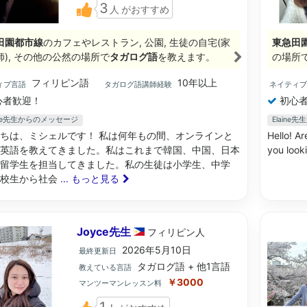
3
人
がおすすめ
田園都市線
のカフェやレストラン, 公園, 生徒の自宅(家
東急田
師), その他の公然の場所で
タガログ語
を教えます。
の場所
フィリピン語
10年以上
ィブ言語
タガログ語講師経験
ネイティ
心者歓迎！
初心者
elle先生からのメッセージ
Elain
ちは、ミシェルです！ 私は何年もの間、オンラインと
Hello! A
英語を教えてきました。私はこれまで韓国、中国、日本
you look
留学生を担当してきました。私の生徒は小学生、中学
高校生から社会
... もっと見る
Joyce先生
フィリピン
人
2026年5月10日
最終更新日
タガログ語 + 他1言語
教えている言語
￥3000
マンツーマンレッスン料
1