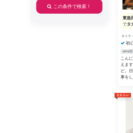
この条件で検索！
東急
で
タ
ネイテ
初
alm
こんに
えます
ど。日
事を
更新済み!