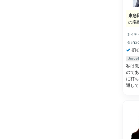
東急
の場
ネイテ
タガロ
初
Joy
私は教
のであ
に打ち
通し