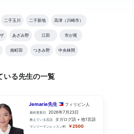
二子玉川
二子新地
高津（川崎市）
ザ
あざみ野
江田
市が尾
南町田
つきみ野
中央林間
ている先生の一覧
Jemarie先生
フィリピン
人
2026年7月23日
最終更新日
タガログ語 + 他1言語
教えている言語
￥2500
マンツーマンレッスン料