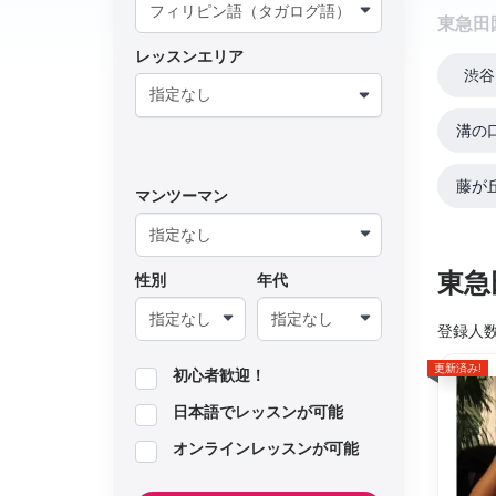
東急田
レッスンエリア
渋谷
指定なし
溝の
藤が
マンツーマン
東急
性別
年代
登録人
更新済み!
初心者歓迎！
日本語でレッスンが可能
オンラインレッスンが可能