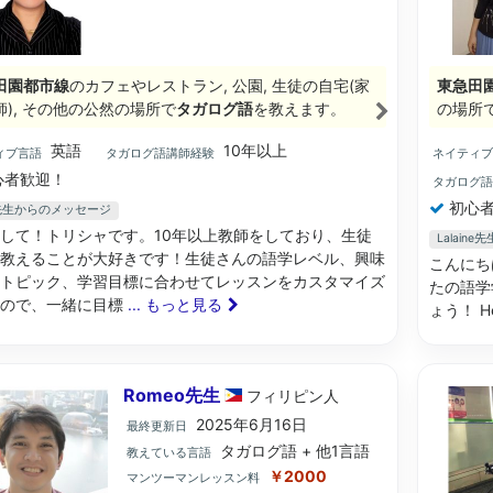
田園都市線
のカフェやレストラン, 公園, 生徒の自宅(家
東急田
師), その他の公然の場所で
タガログ語
を教えます。
の場所
英語
10年以上
ィブ言語
タガログ語講師経験
ネイティ
心者歓迎！
タガログ
初心者
ia先生からのメッセージ
して！トリシャです。10年以上教師をしており、生徒
Lalain
教えることが大好きです！生徒さんの語学レベル、興味
こんにち
トピック、学習目標に合わせてレッスンをカスタマイズ
たの語学
すので、一緒に目標
... もっと見る
ょう！ Hell
Romeo先生
フィリピン
人
2025年6月16日
最終更新日
タガログ語 + 他1言語
教えている言語
￥2000
マンツーマンレッスン料