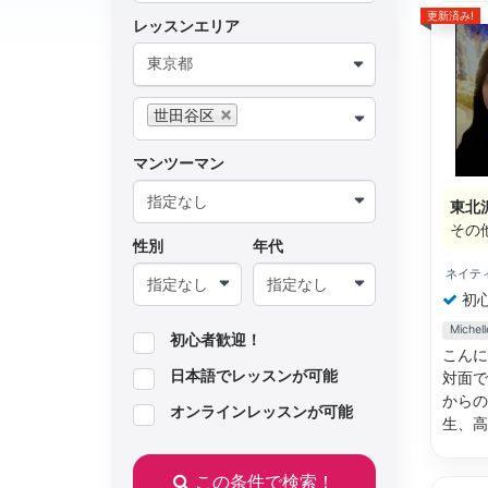
更新済み!
レッスンエリア
東京都
世田谷区
マンツーマン
東北
その
性別
年代
ネイテ
初
Mich
初心者歓迎！
こんに
日本語でレッスンが可能
対面で
からの
オンラインレッスンが可能
生、
この条件で検索！