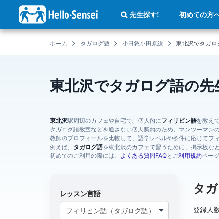
メ
イ
初めての方
先生探す!
ン
コ
ン
テ
ホーム
タガログ語
小田急小田原線
東北沢でタガロ
ン
ツ
に
移
動
東北沢でタガログ語の先
東北沢
駅周辺のカフェや自宅で、個人的に
フィリピン語
を教え
タガログ語教室などを通さない個人契約のため、マンツーマン
教師のプロフィールを比較して、語学レベルや条件に応じてフ
例えば、
タガログ語
を東北沢のカフェで習うために、掲示板な
初めてのご利用の際には、
よくある質問FAQ
と
ご利用規約
ペー
タガ
レッスン言語
登録人