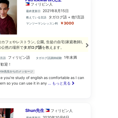
フィリピン
人
2021年8月15日
最終更新日
タガログ語 + 他1言語
教えている言語
￥3000
マンツーマンレッスン料
のカフェやレストラン, 公園, 生徒の自宅(家庭教師),
の公然の場所で
タガログ語
を教えます。
フィリピン語
1年未満
ブ言語
タガログ語講師経験
歓迎！
kMartin先生からのメッセージ
ke you’re study of english as comfortable as I can
rn so you can use it in any
... もっと見る
Shun先生
フィリピン
人
2020年10月6日
最終更新日