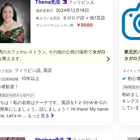
Thena先生
フィリピン
人
2024年12月18日
最終更新日
タガログ語 + 他1言語
教えている言語
￥5000
マンツーマンレッスン料
沢
のカフェやレストラン, その他の公然の場所で
タガロ
東北沢
を教えます。
タガロ
フィリピン語, 英語
ィブ言語
ネイティ
10年以上
初心者
グ語講師経験
心者歓迎！
Rai先生
初めまし
na先生からのメッセージ
キングス
ちは！私の名前はテーナです。英語を1-2-3やA-B-Cの
していま
単にしましょう。話しましょう！ Hi there! My name
na. Let's m
... もっと見る
Shelena先生
フィリピン
人