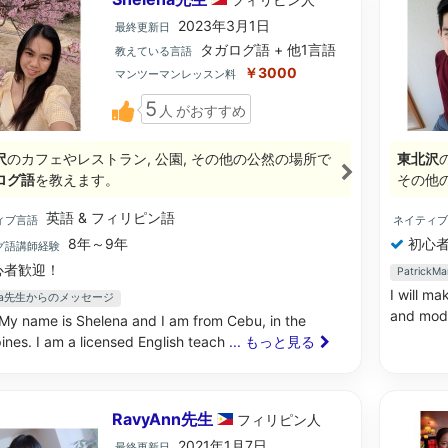
2023年3月1日
最終更新日
タガログ語 + 他1言語
教えている言語
￥3000
マンツーマンレッスン料
5
人
がおすすめ
沢
のカフェやレストラン, 公園, その他の公然の場所で
東北沢
ログ語
を教えます。
その他
英語 & フィリピン語
ィブ言語
ネイティ
8年～9年
初心者
グ語講師経験
心者歓迎！
Patric
I will ma
ena先生からのメッセージ
and mode
 My name is Shelena and I am from Cebu, in the
pines. I am a licensed English teach
... もっと見る
RavyAnn先生
フィリピン
人
2021年1月7日
最終更新日