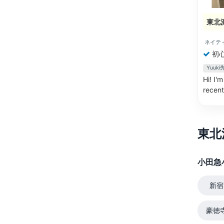
東北
ネイテ
初
Yuu
Hi! I'
recent
東北
小田急
新宿
豪徳