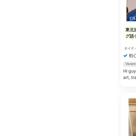
東北
グ語
ネイテ
初
Vbr
Hi guy
art, t