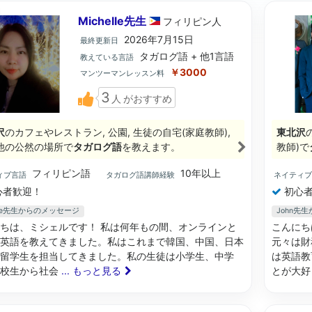
Michelle先生
フィリピン
人
2026年7月15日
最終更新日
タガログ語 + 他1言語
教えている言語
￥3000
マンツーマンレッスン料
3
人
がおすすめ
沢
のカフェやレストラン, 公園, 生徒の自宅(家庭教師),
東北沢
他の公然の場所で
タガログ語
を教えます。
教師)で
フィリピン語
10年以上
ィブ言語
タガログ語講師経験
ネイティ
心者歓迎！
初心者
elle先生からのメッセージ
John先
ちは、ミシェルです！ 私は何年もの間、オンラインと
こんにち
英語を教えてきました。私はこれまで韓国、中国、日本
元々は財
留学生を担当してきました。私の生徒は小学生、中学
は英語教
高校生から社会
... もっと見る
とが大好