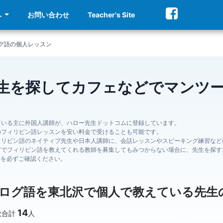
へ
お問い合わせ
Teacher's Site
グ語の個人レッスン
生を探してカフェなどでマンツ
ている主に外国人講師が、ハロー先生ドットコムに登録しています。
のフィリピン語レッスンを安い料金で受けることも可能です。
ィリピン語のネイティブ先生や日本人講師に、会話レッスンやスピーキング練習など
どでフィリピン語を教えてくれる教師を募集してもみつからない場合に、先生を探す
ジを必ずご確認ください。
ログ語を東北沢で個人で教えている先生
14
数合計
人