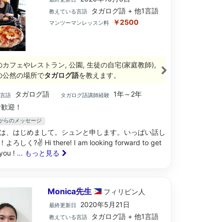
タガログ語 + 他1言語
教えている言語
￥2500
マンツーマンレッスン料
のカフェやレストラン, 公園, 生徒の自宅(家庭教師),
の公然の場所で
タガログ語
を教えます。
タガログ語
1年～2年
ブ言語
タガログ語講師経験
歓迎！
生からのメッセージ
は、はじめまして。シュンと申します。いっぱい話し
しく?✌️ Hi there! I am looking forward to get
you !
... もっと見る
Monica先生
フィリピン
人
2020年5月21日
最終更新日
タガログ語 + 他1言語
教えている言語