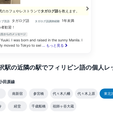
沢
のカフェやレストランで
タガログ語
を教えます。
タガログ語
1年未満
ィブ言語
タガログ語講師経験
心者歓迎！
ki先生からのメッセージ
m Yuuki. I was born and raised in the sunny Manila. I
ly moved to Tokyo to swi
... もっと見る
沢駅の近隣の駅でフィリピン語の個人レ
小田原線
南新宿
参宮橋
代々木八幡
代々木上原
東北
寺
経堂
千歳船橋
祖師ヶ谷大蔵