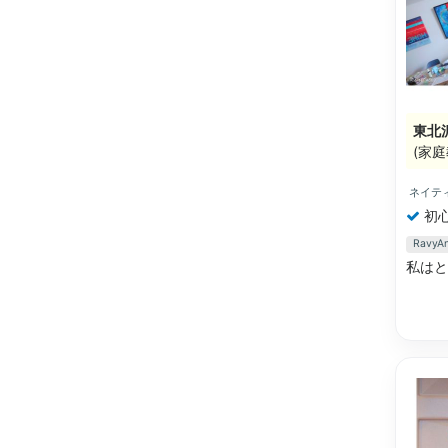
東北
(家庭
ネイテ
初
Rav
私は