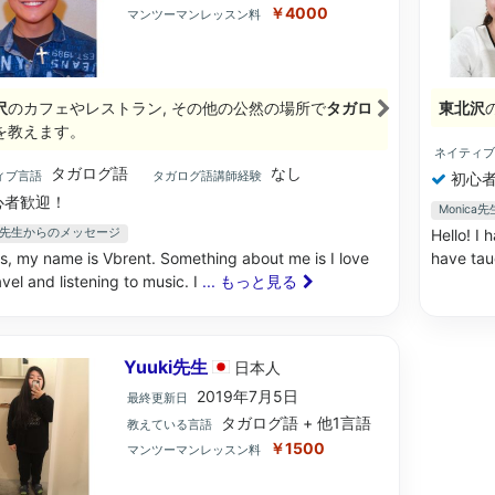
￥4000
マンツーマンレッスン料
沢
のカフェやレストラン, その他の公然の場所で
タガロ
東北沢
を教えます。
ネイティ
タガログ語
なし
ィブ言語
タガログ語講師経験
初心者
心者歓迎！
Monic
ent先生からのメッセージ
Hello! I 
s, my name is Vbrent. Something about me is I love
have tau
ravel and listening to music. I
... もっと見る
Yuuki先生
日本
人
2019年7月5日
最終更新日
タガログ語 + 他1言語
教えている言語
￥1500
マンツーマンレッスン料