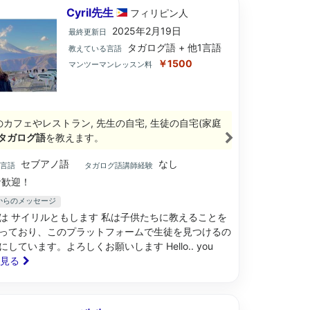
Cyril先生
フィリピン
人
2025年2月19日
最終更新日
タガログ語 + 他1言語
教えている言語
￥1500
マンツーマンレッスン料
のカフェやレストラン, 先生の自宅, 生徒の自宅(家庭
タガログ語
を教えます。
セブアノ語
なし
ブ言語
タガログ語講師経験
歓迎！
先生からのメッセージ
は サイリルともします 私は子供たちに教えることを
っており、このプラットフォームで生徒を見つけるの
しています。よろしくお願いします Hello.. you
と見る