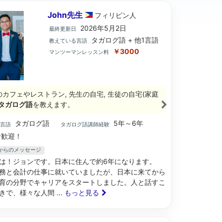
John先生
フィリピン
人
2026年5月2日
最終更新日
タガログ語 + 他1言語
教えている言語
￥3000
マンツーマンレッスン料
のカフェやレストラン, 先生の自宅, 生徒の自宅(家庭
タガログ語
を教えます。
タガログ語
5年～6年
ブ言語
タガログ語講師経験
歓迎！
生からのメッセージ
は！ジョンです。日本に住んで約6年になります。
務と会計の仕事に就いていましたが、日本に来てから
育の分野でキャリアをスタートしました。人と話すこ
きで、様々な人間
... もっと見る