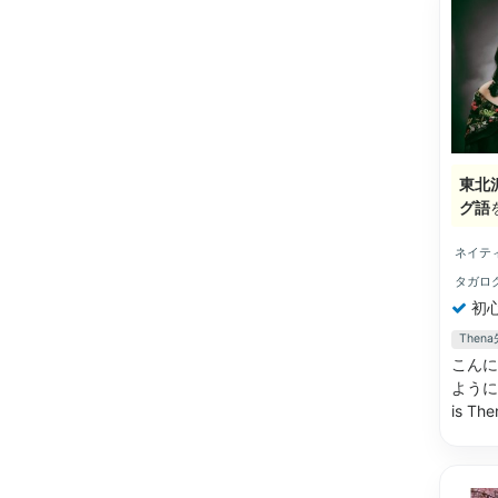
東北
グ語
ネイテ
タガロ
初
The
こんに
ように簡
is The