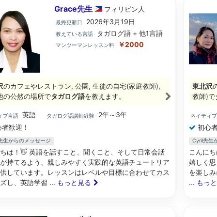
Grace先生
フィリピン
人
2026年3月19日
最終更新日
タガログ語 + 他1言語
教えている言語
￥2000
マンツーマンレッスン料
沢
のカフェやレストラン, 公園, 生徒の自宅(家庭教師),
東北沢
他の公然の場所で
タガログ語
を教えます。
教師)で
英語
2年～3年
ィブ言語
タガログ語講師経験
ネイティ
心者歓迎！
初心者
ce先生からのメッセージ
Cyril
ちは！👋 英語を話すこと、聞くこと、そして日常会話
こんにち
が持てるよう、親しみやすく実践的な英語チュートリア
嬉しく思
供しています。レッスンはレベルや目標に合わせてカス
を楽しみに
イズし、英語学習
... もっと見る
... もっ