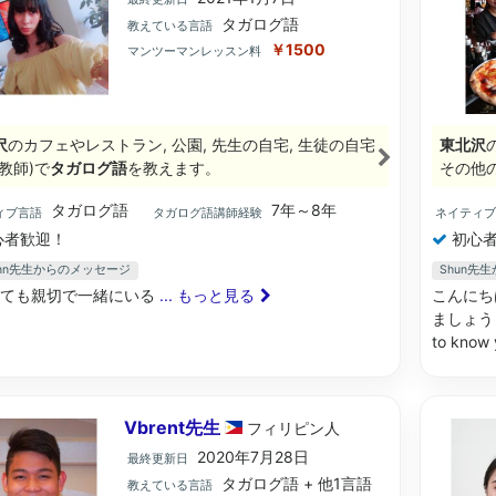
タガログ語
教えている言語
￥1500
マンツーマンレッスン料
沢
のカフェやレストラン, 公園, 先生の自宅, 生徒の自宅
東北沢
教師)で
タガログ語
を教えます。
その他
タガログ語
7年～8年
ィブ言語
タガログ語講師経験
ネイティ
心者歓迎！
初心者
yAnn先生からのメッセージ
Shun先
とても親切で一緒にいる
... もっと見る
こんにち
ましょう！よろ
to know 
Vbrent先生
フィリピン
人
2020年7月28日
最終更新日
タガログ語 + 他1言語
教えている言語