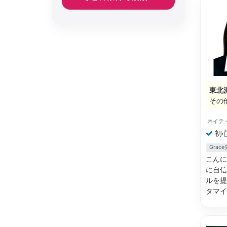
東北
その
ネイテ
初
Gra
こんに
に自信
ルを提
タマ