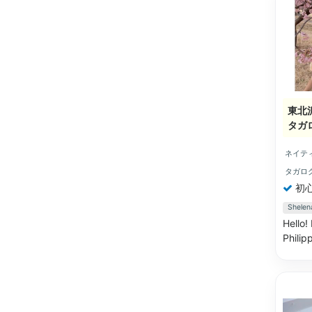
東北
タガ
ネイテ
タガロ
初
Shel
Hello!
Philip