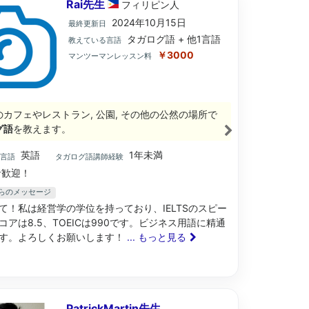
Rai先生
フィリピン
人
2024年10月15日
最終更新日
タガログ語 + 他1言語
教えている言語
￥3000
マンツーマンレッスン料
のカフェやレストラン, 公園, その他の公然の場所で
グ語
を教えます。
英語
1年未満
ブ言語
タガログ語講師経験
歓迎！
からのメッセージ
て！私は経営学の学位を持っており、IELTSのスピー
コアは8.5、TOEICは990です。ビジネス用語に精通
す。よろしくお願いします！
... もっと見る
PatrickMartin先生