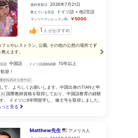
2026年7月21日
最終更新日
ドイツ語 + 他2言語
教えている言語
￥5000
マンツーマンレッスン料
1
人
がおすすめ
カフェやレストラン, 公園, その他の公然の場所で
ド
を教えます。
中国語
10年以上
ブ言語
ドイツ語講師経験
歓迎！
le先生からのメッセージ
して、よろしくお願いします。中国出身のTIANと申
 ￼ 国際教師資格を取得しており、中国語教育の経験
す。 ドイツに6年間留学し、修士号を取得しました。
. もっと見る
Matthew先生
アメリカ
人