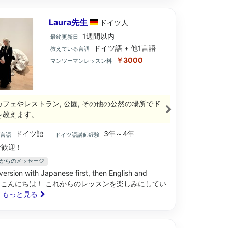
Laura先生
ドイツ
人
1週間以内
最終更新日
ドイツ語 + 他1言語
教えている言語
￥3000
マンツーマンレッスン料
カフェやレストラン, 公園, その他の公然の場所で
ド
を教えます。
ドイツ語
3年～4年
ブ言語
ドイツ語講師経験
歓迎！
先生からのメッセージ
version with Japanese first, then English and
an: こんにちは！ これからのレッスンを楽しみにしてい
.. もっと見る