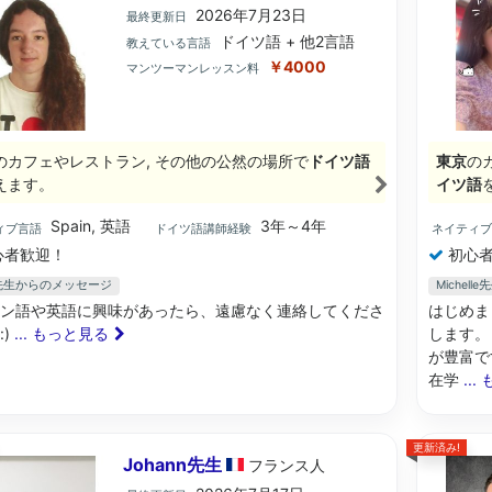
2026年7月23日
最終更新日
ドイツ語 + 他2言語
教えている言語
￥4000
マンツーマンレッスン料
のカフェやレストラン, その他の公然の場所で
ドイツ語
東京
の
えます。
イツ語
Spain, 英語
3年～4年
ィブ言語
ドイツ語講師経験
ネイティ
心者歓迎！
初心者
la先生からのメッセージ
Michel
ン語や英語に興味があったら、遠慮なく連絡してくださ
はじめま
:)
... もっと見る
します。
が豊富で
在学
..
更新済み!
Johann先生
フランス
人