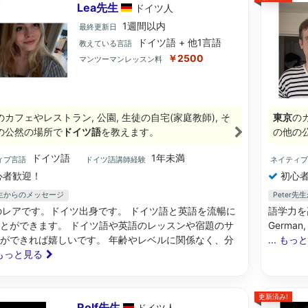
Lea先生
ドイツ
人
1週間以内
最終更新日
ドイツ語 + 他1言語
教えている言語
￥2500
マンツーマンレッスン料
のカフェやレストラン, 公園, 生徒の自宅(家庭教師), そ
東京
のカ
の公然の場所で
ドイツ語
を教えます。
の他の
ドイツ語
1年未満
ィブ言語
ドイツ語講師経験
ネイティ
心者歓迎！
初心者
先生からのメッセージ
Peter
のレアです。ドイツ出身です。 ドイツ語と英語を流暢に
語学力を
とができます。 ドイツ語や英語のレッスンや宿題のサ
German, 
ができれば嬉しいです。 年齢やレベルに関係なく、分
... もっ
. もっと見る
更新済み!
Rolf先生
ドイツ
人