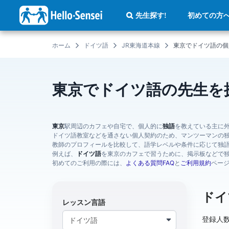
メ
イ
初めての方
先生探す!
ン
コ
ン
テ
ホーム
ドイツ語
JR東海道本線
東京でドイツ語の個
ン
ツ
に
移
動
東京でドイツ語の先生を
東京
駅周辺のカフェや自宅で、個人的に
独語
を教えている主に
ドイツ語教室などを通さない個人契約のため、マンツーマンの
教師のプロフィールを比較して、語学レベルや条件に応じて独
例えば、
ドイツ語
を東京のカフェで習うために、掲示板などで
初めてのご利用の際には、
よくある質問FAQ
と
ご利用規約
ペー
ドイ
レッスン言語
登録人