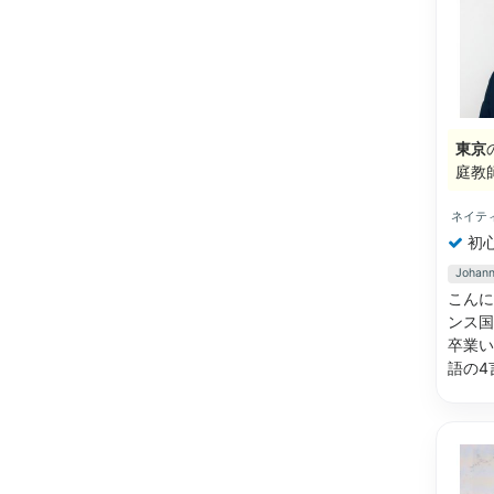
東京
庭教
ネイテ
初
Joh
こんに
ンス国
卒業い
語の4