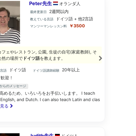
Peter先生
オランダ
人
2週間以内
最終更新日
ドイツ語 + 他2言語
教えている言語
￥3500
マンツーマンレッスン料
フェやレストラン, 公園, 生徒の自宅(家庭教師), そ
公然の場所で
ドイツ語
を教えます。
ドイツ語
20年以上
ブ言語
ドイツ語講師経験
歓迎！
先生からのメッセージ
高めるため、いろいろをお手伝いします。 I teach
English, and Dutch. I can also teach Latin and clas
と見る
Judith先生
ドイツ
人