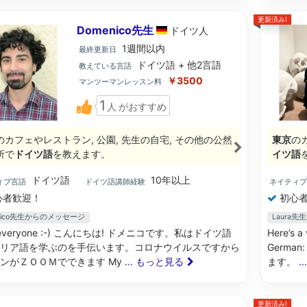
更新済み!
Domenico先生
ドイツ
人
1週間以内
最終更新日
ドイツ語 + 他2言語
教えている言語
￥3500
マンツーマンレッスン料
1
人
がおすすめ
のカフェやレストラン, 公園, 先生の自宅, その他の公然
東京
の
所で
ドイツ語
を教えます。
イツ語
ドイツ語
10年以上
ィブ言語
ドイツ語講師経験
ネイティ
心者歓迎！
初心者
nico先生からのメッセージ
Laura
o everyone :-) こんにちは! ドメニコです。私はドイツ語
Here’s a 
リア語を学ぶのを手伝います。コロナウイルスですから
Germ
ンがＺＯＯＭでできます My
... もっと見る
ます。
.
更新済み!