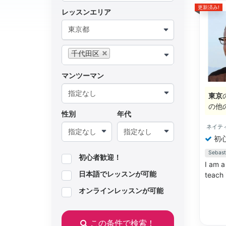
更新済み!
レッスンエリア
東京都
千代田区
マンツーマン
東京
の他
性別
年代
ネイテ
初
Seba
初心者歓迎！
I am a
日本語でレッスンが可能
teach 
オンラインレッスンが可能
この条件で検索！