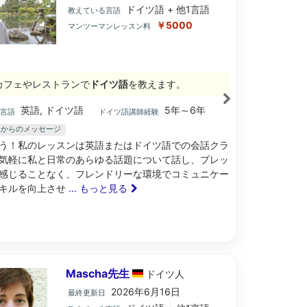
ドイツ語 + 他1言語
教えている言語
￥5000
マンツーマンレッスン料
カフェやレストランで
ドイツ語
を教えます。
英語, ドイツ語
5年～6年
ブ言語
ドイツ語講師経験
先生からのメッセージ
う！私のレッスンは英語またはドイツ語での会話クラ
気軽に私と日常のあらゆる話題について話し、プレッ
感じることなく、フレンドリーな環境でコミュニケー
キルを向上させ
... もっと見る
Mascha先生
ドイツ
人
2026年6月16日
最終更新日