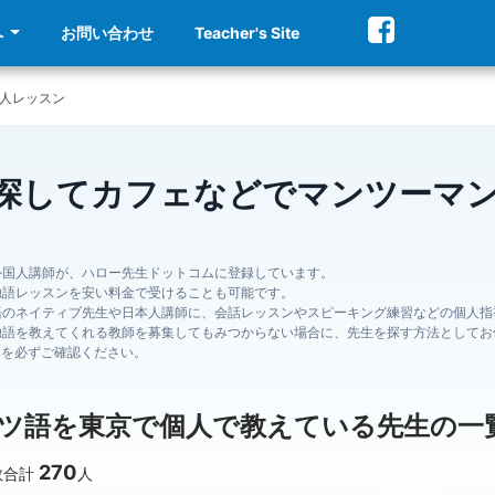
へ
お問い合わせ
Teacher's Site
人レッスン
探してカフェなどでマンツーマ
外国人講師が、ハロー先生ドットコムに登録しています。
独語レッスンを安い料金で受けることも可能です。
語のネイティブ先生や日本人講師に、会話レッスンやスピーキング練習などの個人指
独語を教えてくれる教師を募集してもみつからない場合に、先生を探す方法としてお
ジを必ずご確認ください。
ツ語を東京で個人で教えている先生の一
270
数合計
人