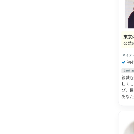
東京
公然
ネイテ
初
Jani
親愛な
しくし
び、目
あな