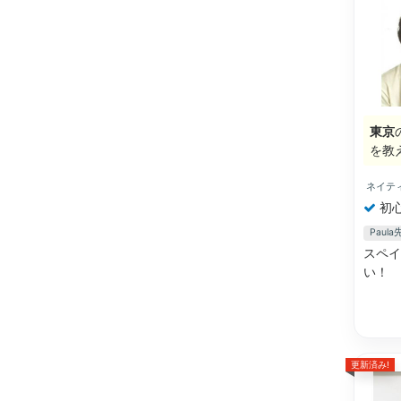
東京
を教
ネイテ
初
Pau
スペイ
い！ 
更新済み!