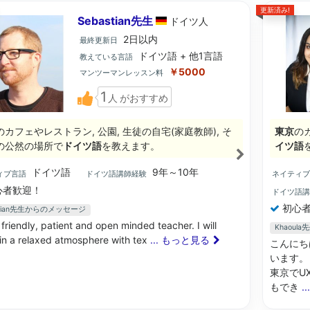
更新済み!
Sebastian先生
ドイツ
人
2日以内
最終更新日
ドイツ語 + 他1言語
教えている言語
￥5000
マンツーマンレッスン料
1
人
がおすすめ
のカフェやレストラン, 公園, 生徒の自宅(家庭教師), そ
東京
の
の公然の場所で
ドイツ語
を教えます。
イツ語
ドイツ語
9年～10年
ィブ言語
ドイツ語講師経験
ネイティ
心者歓迎！
ドイツ語
初心者
stian先生からのメッセージ
 friendly, patient and open minded teacher. I will
Khaou
in a relaxed atmosphere with tex
... もっと見る
こんにち
います。
東京でU
もでき
.