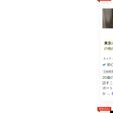
東京
の他
ネイテ
初
Lea
20歳
話すこ
ポート
か
..
更新済み!