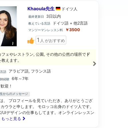
Khaoula先生
ドイツ
人
3日以内
最終更新日
ドイツ語 + 他2言語
教えている言語
￥3500
マンツーマンレッスン料
1
人
がおすすめ
カフェやレストラン, 公園, その他の公然の場所で
ド
を教えます。
アラビア語, フランス語
ブ言語
6年～7年
講師経験
歓迎！
la先生からのメッセージ
は、 プロフィールを見ていただき、ありがとうござ
 カウラと申します。 モロッコ出身のドイツ人です。
X/UIデザインの仕事もしてます。オンラインレッスン
.. もっと見る