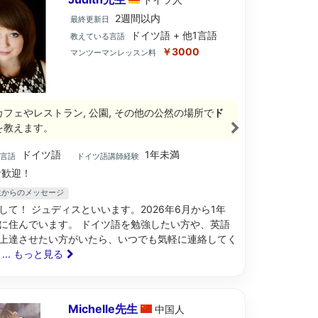
2週間以内
最終更新日
ドイツ語 + 他1言語
教えている言語
￥3000
マンツーマンレッスン料
カフェやレストラン, 公園, その他の公然の場所で
ド
を教えます。
ドイツ語
1年未満
ブ言語
ドイツ語講師経験
歓迎！
h先生からのメッセージ
して！ ジュディスといいます。2026年6月から1年
に住んでいます。 ドイツ語を勉強したい方や、英語
上達させたい方がいたら、いつでも気軽に連絡してく

... もっと見る
Michelle先生
中国
人