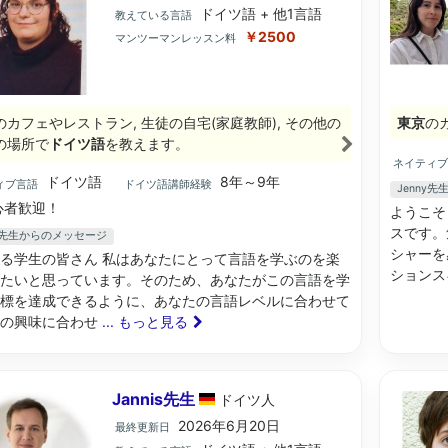
ドイツ語 + 他1言語
教えている言語
￥2500
マンツーマンレッスン料
のカフェやレストラン, 生徒の自宅(家庭教師), その他の
東京
の
の場所で
ドイツ語
を教えます。
ネイティ
ドイツ語
8年～9年
ィブ言語
ドイツ語講師経験
Jenny
心者歓迎！
ようこそ
スです。
na先生からのメッセージ
シャーを
る学生の皆さん 私はあなたにとって言語を学ぶのを楽
ションス
たいと思っています。そのため、あなたがこの言語を学
標を達成できるように、あなたの言語レベルに合わせて
たの興味に合わせ
... もっと見る
Jannis先生
ドイツ
人
2026年6月20日
最終更新日