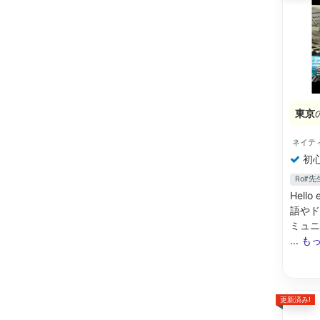
東京
ネイテ
初
Rol
Hel
語やド
ミュニ
... 
更新済み!