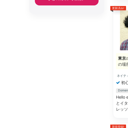
更新済み!
東京
の場
ネイテ
初
Dome
Hell
とイタ
レッソ
新規登録!