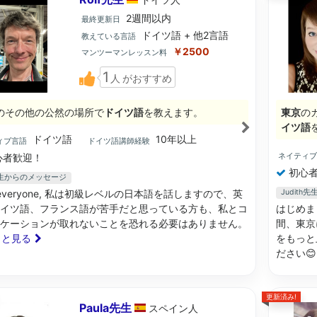
2週間以内
最終更新日
ドイツ語 + 他2言語
教えている言語
￥2500
マンツーマンレッスン料
1
人
がおすすめ
のその他の公然の場所で
ドイツ語
を教えます。
東京
の
イツ語
ドイツ語
10年以上
ィブ言語
ドイツ語講師経験
ネイティ
心者歓迎！
初心者
f先生からのメッセージ
lo everyone, 私は初級レベルの日本語を話しますので、英
Judit
イツ語、フランス語が苦手だと思っている方も、私とコ
はじめま
ケーションが取れないことを恐れる必要はありません。
間、東京
もっと見る
をもっと
ださい
更新済み!
Paula先生
スペイン
人