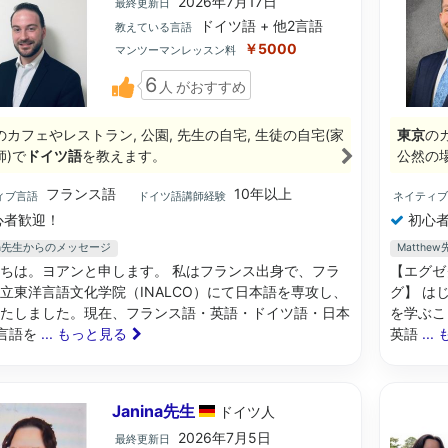
2026年7月17日
最終更新日
ドイツ語 + 他2言語
教えている言語
￥5000
マンツーマンレッスン料
6
人
がおすすめ
のカフェやレストラン, 公園, 先生の自宅, 生徒の自宅(家
東京
の
師)で
ドイツ語
を教えます。
公然の
フランス語
10年以上
ィブ言語
ドイツ語講師経験
ネイティ
心者歓迎！
初心者
ann先生からのメッセージ
Matth
ちは。ヨアンと申します。 私はフランス出身で、フラ
【エグゼ
立東洋言語文化学院（INALCO）にて日本語を専攻し、
グ】 は
たしました。現在、フランス語・英語・ドイツ語・日本
を学ぶこ
言語を
... もっと見る
英語
..
Janina先生
ドイツ
人
2026年7月5日
最終更新日