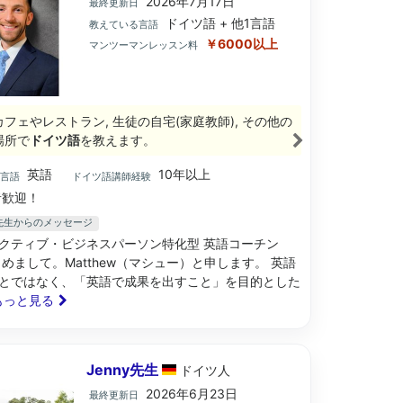
2026年7月17日
最終更新日
ドイツ語 + 他1言語
教えている言語
￥6000以上
マンツーマンレッスン料
カフェやレストラン, 生徒の自宅(家庭教師), その他の
場所で
ドイツ語
を教えます。
英語
10年以上
ブ言語
ドイツ語講師経験
歓迎！
ew先生からのメッセージ
クティブ・ビジネスパーソン特化型 英語コーチン
じめまして。Matthew（マシュー）と申します。 英語
とではなく、「英語で成果を出すこと」を目的とした
. もっと見る
Jenny先生
ドイツ
人
2026年6月23日
最終更新日