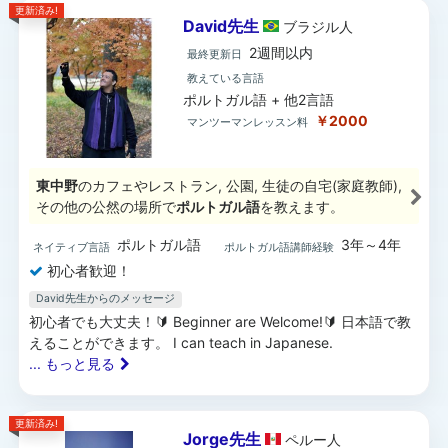
更新済み!
David先生
ブラジル
人
2週間以内
最終更新日
教えている言語
ポルトガル語 + 他2言語
￥2000
マンツーマンレッスン料
東中野
のカフェやレストラン, 公園, 生徒の自宅(家庭教師),
その他の公然の場所で
ポルトガル語
を教えます。
ポルトガル語
3年～4年
ネイティブ言語
ポルトガル語講師経験
初心者歓迎！
David先生からのメッセージ
初心者でも大丈夫！🔰 Beginner are Welcome!🔰 日本語で教
えることができます。 I can teach in Japanese.
... もっと見る
更新済み!
Jorge先生
ペルー
人