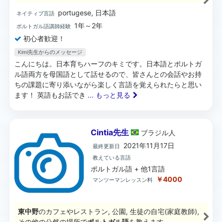
portugese, 日本語
ネイティブ言語
1年～2年
ポルトガル語講師経験
初心者歓迎！
Kimi先生からのメッセージ
こんにちは。日本育ちハーフのキミです。日本語とポルトガ
ル語両方を母国語として話せるので、皆さんとの会話やお持
ちの課題に寄り添いながら楽しく言語を覚えられたらと思い
ます！ 英語もお話でき
... もっと見る
Cintia先生
ブラジル
人
2021年11月17日
最終更新日
教えている言語
ポルトガル語 + 他1言語
￥4000
マンツーマンレッスン料
東中野
のカフェやレストラン, 公園, 生徒の自宅(家庭教師),
その他の公然の場所で
ポルトガル語
を教えます。