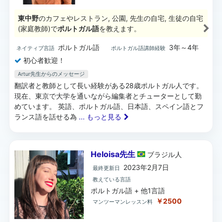
東中野
のカフェやレストラン, 公園, 先生の自宅, 生徒の自宅
(家庭教師)で
ポルトガル語
を教えます。
ポルトガル語
3年～4年
ネイティブ言語
ポルトガル語講師経験
初心者歓迎！
Artur先生からのメッセージ
翻訳者と教師として長い経験がある28歳ポルトガル人です。
現在、東京で大学を通いながら編集者とチューターとして勤
めています。 英語、ポルトガル語、日本語、スペイン語とフ
ランス語を話せる為
... もっと見る
Heloisa先生
ブラジル
人
2023年2月7日
最終更新日
教えている言語
ポルトガル語 + 他1言語
￥2500
マンツーマンレッスン料