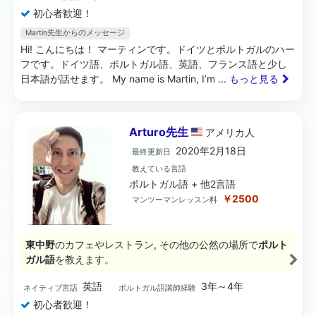
初心者歓迎！
Martin先生からのメッセージ
Hi! こんにちは！ マーティンです。ドイツとポルトガルのハー
フです。ドイツ語、ポルトガル語、英語、フランス語と少し
日本語が話せます。 My name is Martin, I’m
... もっと見る
Arturo先生
アメリカ
人
2020年2月18日
最終更新日
教えている言語
ポルトガル語 + 他2言語
￥2500
マンツーマンレッスン料
東中野
のカフェやレストラン, その他の公然の場所で
ポルト
ガル語
を教えます。
英語
3年～4年
ネイティブ言語
ポルトガル語講師経験
初心者歓迎！