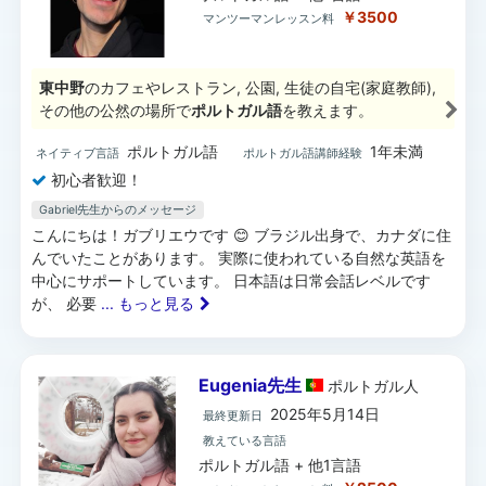
￥3500
マンツーマンレッスン料
東中野
のカフェやレストラン, 公園, 生徒の自宅(家庭教師),
その他の公然の場所で
ポルトガル語
を教えます。
ポルトガル語
1年未満
ネイティブ言語
ポルトガル語講師経験
初心者歓迎！
Gabriel先生からのメッセージ
こんにちは！ガブリエウです 😊 ブラジル出身で、カナダに住
んでいたことがあります。 実際に使われている自然な英語を
中心にサポートしています。 日本語は日常会話レベルです
が、 必要
... もっと見る
Eugenia先生
ポルトガル
人
2025年5月14日
最終更新日
教えている言語
ポルトガル語 + 他1言語