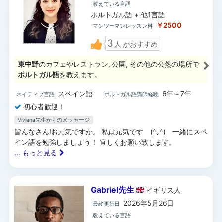
教えている言語
ポルトガル語 + 他1言語
￥2500
マンツーマンレッスン料
3
人
がおすすめ
東中野
のカフェやレストラン, 公園, その他の公然の場所で
ポルトガル語
を教えます。
スペイン語
6年～7年
ネイティブ言語
ポルトガル語講師経験
初心者歓迎！
Viviana先生からのメッセージ
皆んなさん!お元気ですか。 私は元気です (^｡^) 一緒にスペ
イン語を勉強しましょう！ 宜しくお願い致します。
... もっと見る
Gabriel先生
イギリス
人
2026年5月26日
最終更新日
教えている言語