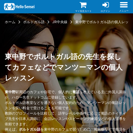
メ
イ
ン
メニュー
マイ先生カート
ログイン
コ
ン
ホーム
ポルトガル語
JR中央線
東中野でポルトガル語の個人レッス
テ
ン
ツ
に
移
動
東中野でポルトガル語の先生を探し
てカフェなどでマンツーマンの個人
レッスン
東中野
駅周辺のカフェや自宅で、個人的に
葡語
を教えている主に外国人講師
が、ハロー先生ドットコムに登録しています。
ポルトガル語教室などを通さない個人契約のため、マンツーマンの葡語レッ
スンを安い料金で受けることも可能です。
教師のプロフィールを比較して、語学レベルや条件に応じて葡語のネイティ
ブ先生や日本人講師に、会話レッスンやスピーキング練習などの個人指導を
依頼できます。
例えば、
ポルトガル語
を東中野のカフェで習うために、掲示板などで葡語を