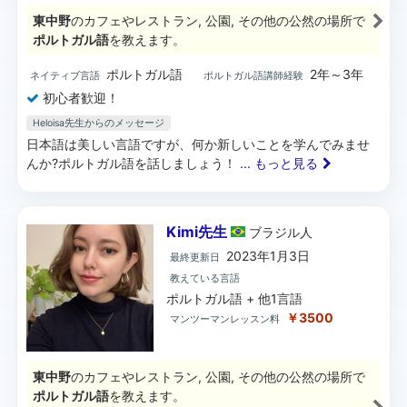
東中野
のカフェやレストラン, 公園, その他の公然の場所で
ポルトガル語
を教えます。
ポルトガル語
2年～3年
ネイティブ言語
ポルトガル語講師経験
初心者歓迎！
Heloisa先生からのメッセージ
日本語は美しい言語ですが、何か新しいことを学んでみませ
んか?ポルトガル語を話しましょう！
... もっと見る
Kimi先生
ブラジル
人
2023年1月3日
最終更新日
教えている言語
ポルトガル語 + 他1言語
￥3500
マンツーマンレッスン料
東中野
のカフェやレストラン, 公園, その他の公然の場所で
ポルトガル語
を教えます。