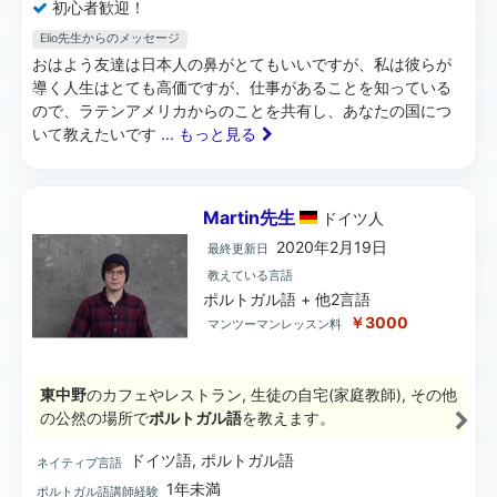
初心者歓迎！
Elio先生からのメッセージ
おはよう友達は日本人の鼻がとてもいいですが、私は彼らが
導く人生はとても高価ですが、仕事があることを知っている
ので、ラテンアメリカからのことを共有し、あなたの国につ
いて教えたいです
... もっと見る
Martin先生
ドイツ
人
2020年2月19日
最終更新日
教えている言語
ポルトガル語 + 他2言語
￥3000
マンツーマンレッスン料
東中野
のカフェやレストラン, 生徒の自宅(家庭教師), その他
の公然の場所で
ポルトガル語
を教えます。
ドイツ語, ポルトガル語
ネイティブ言語
1年未満
ポルトガル語講師経験