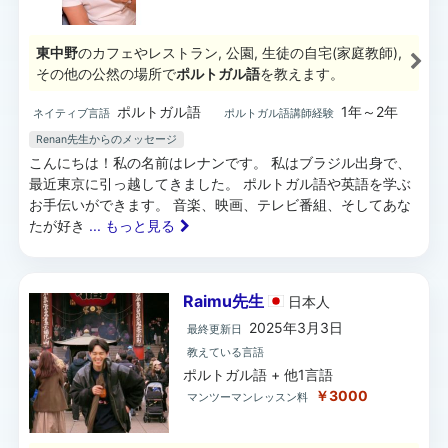
東中野
のカフェやレストラン, 公園, 生徒の自宅(家庭教師),
その他の公然の場所で
ポルトガル語
を教えます。
ポルトガル語
1年～2年
ネイティブ言語
ポルトガル語講師経験
Renan先生からのメッセージ
こんにちは！私の名前はレナンです。 私はブラジル出身で、
最近東京に引っ越してきました。 ポルトガル語や英語を学ぶ
お手伝いができます。 音楽、映画、テレビ番組、そしてあな
たが好き
... もっと見る
Raimu先生
日本
人
2025年3月3日
最終更新日
教えている言語
ポルトガル語 + 他1言語
￥3000
マンツーマンレッスン料