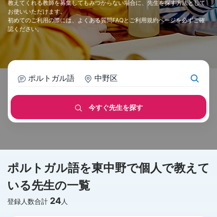
教えてくれる教師を募集してもみつからない場合に、先生を探す方法として
お使いいただけます。
初めてのご利用の際には、
よくある質問FAQ
と
ご利用規約
ページを必ずご確
認ください。
ポルトガル語
中野区
今すぐ先生を探す
ポルトガル語を東中野で個人で教えて
いる先生の一覧
24
登録人数合計
人