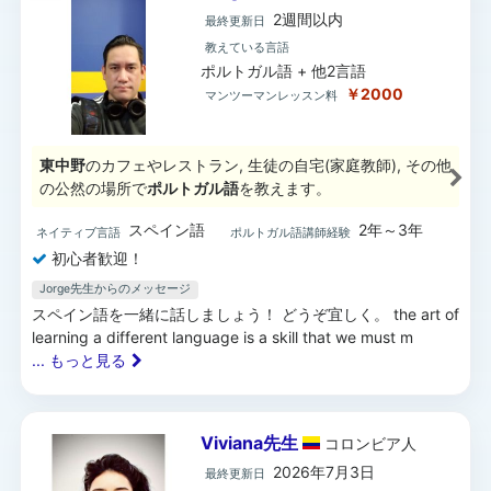
2週間以内
最終更新日
教えている言語
ポルトガル語 + 他2言語
￥2000
マンツーマンレッスン料
東中野
のカフェやレストラン, 生徒の自宅(家庭教師), その他
の公然の場所で
ポルトガル語
を教えます。
スペイン語
2年～3年
ネイティブ言語
ポルトガル語講師経験
初心者歓迎！
Jorge先生からのメッセージ
スペイン語を一緒に話しましょう！ どうぞ宜しく。 the art of
learning a different language is a skill that we must m
... もっと見る
Viviana先生
コロンビア
人
2026年7月3日
最終更新日