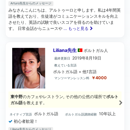
Arturo先生からのメッセージ
みなさんこんにちは、アルトゥーロと申します。私は4年間英
語を教えており、生徒達がコミュニケーションスキルを向上
させたり、英語の試験で良いスコアを得るのを助けていま
す。 日常会話からニュースや
... もっと見る
Liliana先生
ポルトガル
人
2019年8月19日
最終更新日
教えている言語
ポルトガル語 + 他1言語
￥4000
マンツーマンレッスン料
東中野
のカフェやレストラン, その他の公然の場所で
ポルト
ガル語
を教えます。
ポルトガル語
10年以上
ネイティブ言語
ポルトガル語講師経験
初心者歓迎！
Liliana先生からのメッセージ