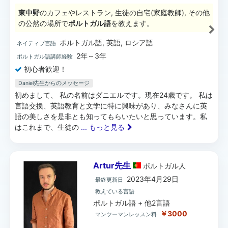
東中野
のカフェやレストラン, 生徒の自宅(家庭教師), その他
の公然の場所で
ポルトガル語
を教えます。
ポルトガル語, 英語, ロシア語
ネイティブ言語
2年～3年
ポルトガル語講師経験
初心者歓迎！
Daniel先生からのメッセージ
初めまして、 私の名前はダニエルです。現在24歳です。 私は
言語交換、英語教育と文学に特に興味があり、みなさんに英
語の美しさを是非とも知ってもらいたいと思っています。私
はこれまで、生徒の
... もっと見る
Artur先生
ポルトガル
人
2023年4月29日
最終更新日
教えている言語
ポルトガル語 + 他2言語
￥3000
マンツーマンレッスン料