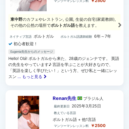
￥2500
マンツーマンレッスン料
東中野
のカフェやレストラン, 公園, 生徒の自宅(家庭教師),
その他の公然の場所で
ポルトガル語
を教えます。
ポルトガル
6年～7年
ネイティブ言語
ポルトガル語講師経験
初心者歓迎！
Eugenia先生からのメッセージ
Hello! Olá! ポルトガルから来た、28歳のジェンナです。 英語
の先生をやっています♪ 言語を学ぶことが大好きなので、
「英語を楽しく学びたい！」という方、ぜひ私と一緒にレッ
スン
... もっと見る
Renan先生
ブラジル
人
2025年3月25日
最終更新日
教えている言語
ポルトガル語 + 他1言語
￥2500
マンツーマンレッスン料