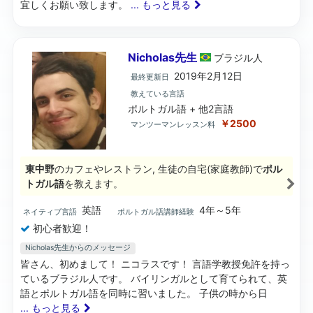
宜しくお願い致します。
... もっと見る
Nicholas先生
ブラジル
人
2019年2月12日
最終更新日
教えている言語
ポルトガル語 + 他2言語
￥2500
マンツーマンレッスン料
東中野
のカフェやレストラン, 生徒の自宅(家庭教師)で
ポル
トガル語
を教えます。
英語
4年～5年
ネイティブ言語
ポルトガル語講師経験
初心者歓迎！
Nicholas先生からのメッセージ
皆さん、初めまして！ ニコラスです！ 言語学教授免許を持っ
ているブラジル人です。 バイリンガルとして育てられて、英
語とポルトガル語を同時に習いました。 子供の時から日
... もっと見る