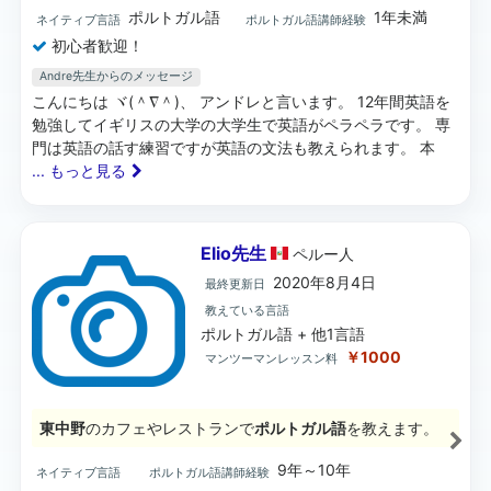
ポルトガル語
1年未満
ネイティブ言語
ポルトガル語講師経験
初心者歓迎！
Andre先生からのメッセージ
こんにちは ヾ(＾∇＾)、 アンドレと言います。 12年間英語を
勉強してイギリスの大学の大学生で英語がペラペラです。 専
門は英語の話す練習ですが英語の文法も教えられます。 本
... もっと見る
Elio先生
ペルー
人
2020年8月4日
最終更新日
教えている言語
ポルトガル語 + 他1言語
￥1000
マンツーマンレッスン料
東中野
のカフェやレストランで
ポルトガル語
を教えます。
9年～10年
ネイティブ言語
ポルトガル語講師経験