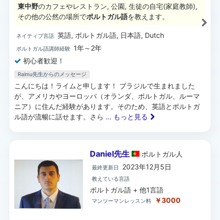
東中野
のカフェやレストラン, 公園, 生徒の自宅(家庭教師),
その他の公然の場所で
ポルトガル語
を教えます。
英語, ポルトガル語, 日本語, Dutch
ネイティブ言語
1年～2年
ポルトガル語講師経験
初心者歓迎！
Raimu先生からのメッセージ
こんにちは！ライムと申します！ ブラジルで生まれました
が、アメリカやヨーロッパ（オランダ、ポルトガル、ルーマ
ニア）に住んだ経験があります。そのため、英語とポルトガ
ル語が流暢に話せます。さら
... もっと見る
Daniel先生
ポルトガル
人
2023年12月5日
最終更新日
教えている言語
ポルトガル語 + 他1言語
￥3000
マンツーマンレッスン料