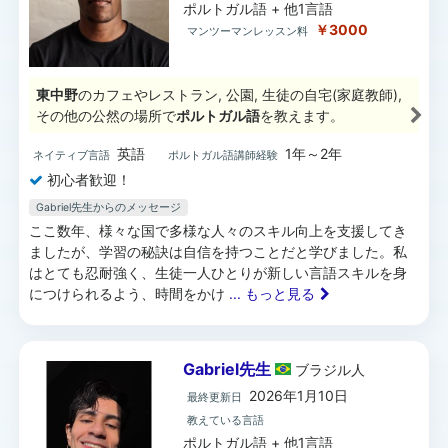
ポルトガル語 + 他1言語
￥3000
マンツーマンレッスン料
東中野
のカフェやレストラン, 公園, 生徒の自宅(家庭教師),
その他の公然の場所で
ポルトガル語
を教えます。
英語
1年～2年
ネイティブ言語
ポルトガル語講師経験
初心者歓迎！
Gabriel先生からのメッセージ
ここ数年、様々な国で多様な人々のスキル向上を支援してき
ましたが、学習の秘訣は自信を持つことだと学びました。私
はとても忍耐強く、生徒一人ひとりが新しい言語スキルを身
につけられるよう、時間をかけ
... もっと見る
Gabriel先生
ブラジル
人
2026年1月10日
最終更新日
教えている言語
ポルトガル語 + 他1言語