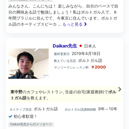
みんなさん、こんにちは！ 楽しみながら、自分のペースで自
分の興味ある話で勉強しましょう！私はポルトガル人で、８
年間ブラジルに住んでて、今東京に住んでいます。ポルトガ
ル語のネーティブスピーカ
... もっと見る
Daikan先生
日本
人
2019年4月18日
最終更新日
ポルトガル語
教えている言語
￥2000
マンツーマンレッスン料
東中野
のカフェやレストラン, 生徒の自宅(家庭教師)で
ポル
トガル語
を教えます。
ポルトガル語
9年～10年
ネイティブ言語
ポルトガル語講師経験
初心者歓迎！
Daikan先生からのメッセージ