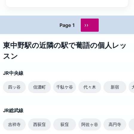
››
Page 1
東中野駅の近隣の駅で葡語の個人レッ
スン
JR中央線
四ッ谷
信濃町
千駄ケ谷
代々木
新宿
JR総武線
吉祥寺
西荻窪
荻窪
阿佐ヶ谷
高円寺