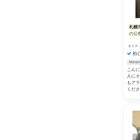
札幌
の公
ネイテ
初
Moh
こんに
人にそ
もアラ
くだ