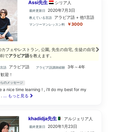
Assi先生
シリア
人
2020年7月3日
最終更新日
アラビア語 + 他1言語
教えている言語
￥3000
マンツーマンレッスン料
のカフェやレストラン, 公園, 先生の自宅, 生徒の自宅
師)で
アラビア語
を教えます。
アラビア語
3年～4年
ブ言語
アラビア語講師経験
歓迎！
生からのメッセージ
e a nice time learning ! , i'll do my best for my
 .
... もっと見る
khadidja先生
アルジェリア
人
2020年1月23日
最終更新日