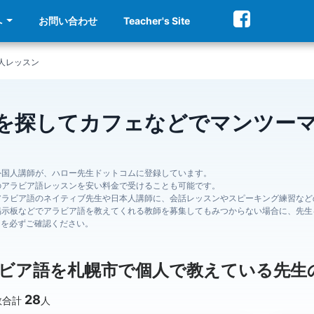
へ
お問い合わせ
Teacher's Site
人レッスン
を探してカフェなどでマンツー
外国人講師が、ハロー先生ドットコムに登録しています。
のアラビア語レッスンを安い料金で受けることも可能です。
アラビア語のネイティブ先生や日本人講師に、会話レッスンやスピーキング練習など
掲示板などでアラビア語を教えてくれる教師を募集してもみつからない場合に、先生
ジを必ずご確認ください。
ビア語を札幌市で個人で教えている先生
28
数合計
人