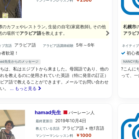
マンツーマンレッスン料
市
のカフェやレストラン, 生徒の自宅(家庭教師), その他
札幌市
然の場所で
アラビア語
を教えます。
アラビ
アラビア語
5年～6年
ィブ言語
アラビア語講師経験
ネイティ
心者歓迎！
初心者
amed先生からのメッセージ
NANCY
ちは、私はエジプトから来ました。母国語であり、他の
?こんに
れを教えるのに使用されていた英語（特に発音の訂正）
って、一
ビア語で教えることができます。メールでお問い合わせ
さい。
... もっと見る
hamad先生
バーレーン
人
2019年10月4日
最終更新日
アラビア語 + 他1言語
教えている言語
￥1000
マンツーマンレッスン料