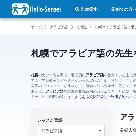
メ
イ
初めての方
先生探す!
ン
コ
ン
テ
ホーム
アラビア語
北海道
札幌市でアラビア語の個
ン
ツ
に
移
動
札幌でアラビア語の先生
札幌
のカフェや自宅で、個人的に
アラビア語
を教えている主に
アラビア語教室などを通さない個人契約のため、マンツーマン
教師のプロフィールを比較して、語学レベルや条件に応じて、
例えば、
アラビア語
を北海道札幌市内のカフェで習うために、
初めてのご利用の際には、
よくある質問FAQ
と
ご利用規約
ペー
アラ
レッスン言語
登録人