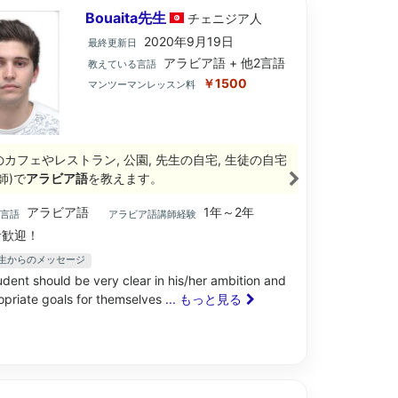
Bouaita先生
チェニジア
人
2020年9月19日
最終更新日
アラビア語 + 他2言語
教えている言語
￥1500
マンツーマンレッスン料
のカフェやレストラン, 公園, 先生の自宅, 生徒の自宅
師)で
アラビア語
を教えます。
アラビア語
1年～2年
ブ言語
アラビア語講師経験
歓迎！
ta先生からのメッセージ
udent should be very clear in his/her ambition and
opriate goals for themselves
... もっと見る