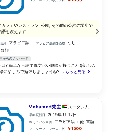
マンツーマンレッスン料
のカフェやレストラン, 公園, その他の公然の場所で
ア語
を教えます。
アラビア語
なし
ブ言語
アラビア語講師経験
歓迎！
先生からのメッセージ
ちは? 簡単な言語で異文化や興味が持つことを話し合
緒に楽しみで勉強しましょうね?
... もっと見る
Mohamed先生
スーダン
人
2019年9月12日
最終更新日
アラビア語 + 他1言語
教えている言語
￥1500
マンツーマンレッスン料