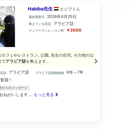
Habiba先生
エジプト
人
2026年4月25日
最終更新日
アラビア語
教えている言語
￥2000
マンツーマンレッスン料
のカフェやレストラン, 公園, 先生の自宅, その他の公
所で
アラビア語
を教えます。
アラビア語
6年～7年
ブ言語
アラビア語講師経験
歓迎！
a先生からのメッセージ
おねがいします
... もっと見る