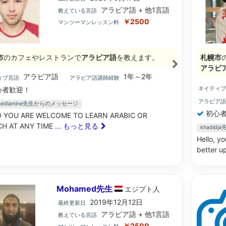
アラビア語 + 他1言語
教えている言語
￥2500
マンツーマンレッスン料
市
のカフェやレストランで
アラビア語
を教えます。
札幌市
アラビ
アラビア語
1年～2年
ィブ言語
アラビア語講師経験
ネイティ
心者歓迎！
アラビア
medlamine先生からのメッセージ
初心者
 YOU ARE WELCOME TO LEARN ARABIC OR
H AT ANY TIME
... もっと見る
khadid
Hello, yo
better up
Mohamed先生
エジプト
人
2019年12月12日
最終更新日
アラビア語 + 他1言語
教えている言語
￥2500