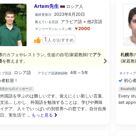
Artem先生
ロシア
人
2023年6月20日
最終更新日
アラビア語 + 他2言語
教えている言語
￥2000
マンツーマンレッスン料
1
人
がおすすめ
市
のカフェやレストラン, 生徒の自宅(家庭教師)で
アラ
札幌市
語
を教えます。
(家庭教
ロシア語
4年～5年
ィブ言語
アラビア語講師経験
ネイティ
心者歓迎！
初心者
em先生からのメッセージ
Bouai
外国語を学ぶのは難しいです。覚えにくい新しい言葉、
Every st
文法... しかし、外国語を勉強することは、学びや興味
set appr
イデア、人々でいっぱいの別世界への窓です。自分自身
毎日、実生活で
... もっと見る