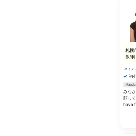
札幌
教師
ネイテ
初
Mag
みなさ
願っていま
have f