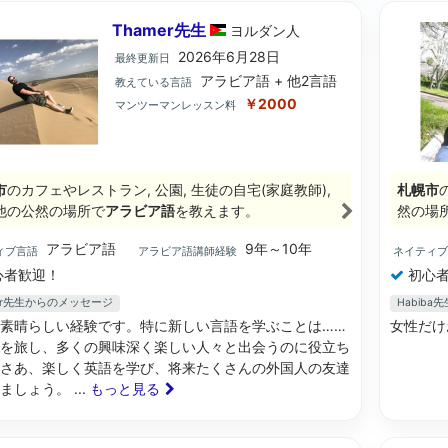
Thamer先生
ヨルダン
人
2026年6月28日
最終更新日
アラビア語 + 他2言語
教えている言語
￥2000
マンツーマンレッスン料
市
のカフェやレストラン, 公園, 生徒の自宅(家庭教師),
札幌市
他の公然の場所で
アラビア語
を教えます。
然の場
アラビア語
9年～10年
ィブ言語
アラビア語講師経験
ネイティ
心者歓迎！
初心者
mer先生からのメッセージ
Habib
素晴らしい経験です。特に新しい言語を学ぶことは……
女性だけ
を旅し、多くの興味深く楽しい人々と出会うのに役立ち
さあ、楽しく英語を学び、将来たくさんの外国人の友達
りましょう。
... もっと見る