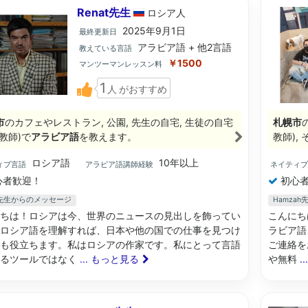
Renat先生
ロシア
人
2025年9月1日
最終更新日
アラビア語 + 他2言語
教えている言語
￥1500
マンツーマンレッスン料
1
人
がおすすめ
市
のカフェやレストラン, 公園, 先生の自宅, 生徒の自宅
札幌市
教師)で
アラビア語
を教えます。
教師),
ロシア語
10年以上
ィブ言語
アラビア語講師経験
ネイティ
心者歓迎！
初心者
at先生からのメッセージ
Hamza
ちは！ロシアは今、世界のニュースの見出しを飾ってい
こんにち
ロシア語を理解すれば、日本や他の国での仕事を見つけ
ラビア語
も役立ちます。私はロシアの作家です。私にとって言語
ご連絡を
なるツールではなく
... もっと見る
や無料
.