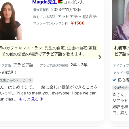
Magda先生
ヨルダン
人
2023年11月13日
最終更新日
アラビア語 + 他1言語
教えている言語
￥1500
マンツーマンレッスン料
市
のカフェやレストラン, 先生の自宅, 生徒の自宅(家庭
札幌市
), その他の公然の場所で
アラビア語
を教えます。
ビア語
アラビア語
2年～3年
ィブ言語
アラビア語講師経験
ネイティ
心者歓迎！
アラビア
初心者
da先生からのメッセージ
ん、はじめまして。 一緒に楽しい授業ができることを
Ola先生
す。 Nice to meet you, everyone. Hope we can
皆さん、
un clas
... もっと見る
ジアラビ
経験を積
で、異な