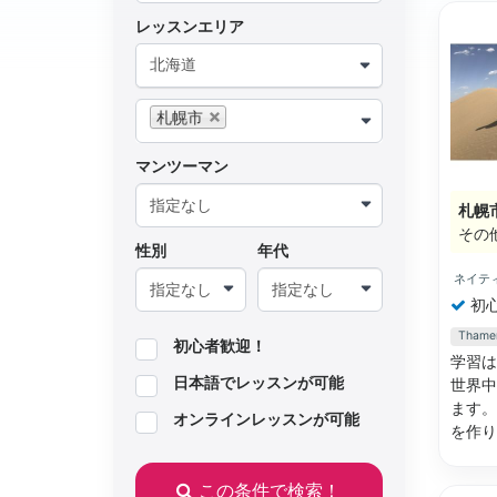
レッスンエリア
北海道
札幌市
マンツーマン
札幌
その
性別
年代
ネイテ
初
Tha
初心者歓迎！
学習は
日本語でレッスンが可能
世界中
ます。
オンラインレッスンが可能
を作
この条件で検索！