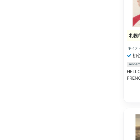
札幌
ネイテ
初
moha
HELLO
FRENC