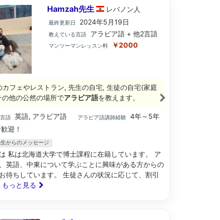
Hamzah先生
レバノン
人
2024年5月19日
最終更新日
アラビア語 + 他2言語
教えている言語
￥2000
マンツーマンレッスン料
のカフェやレストラン, 先生の自宅, 生徒の自宅(家庭
 その他の公然の場所で
アラビア語
を教えます。
英語, アラビア語
4年～5年
ブ言語
アラビア語講師経験
歓迎！
h先生からのメッセージ
は 私は北海道大学で博士課程に在籍しています。 ア
、英語、中東について学ぶことに興味がある方からの
お待ちしています。 生徒さんの状況に応じて、割引
.. もっと見る