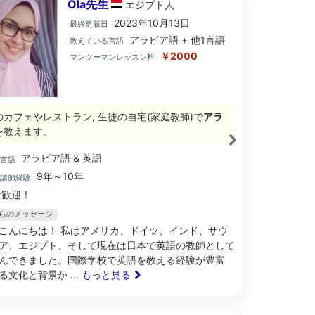
Ola先生
エジプト
人
2023年10月13日
最終更新日
アラビア語 + 他1言語
教えている言語
￥2000
マンツーマンレッスン料
のカフェやレストラン, 生徒の自宅(家庭教師)で
アラ
を教えます。
アラビア語 & 英語
ブ言語
9年～10年
語講師経験
歓迎！
からのメッセージ
こんにちは！ 私はアメリカ、ドイツ、インド、サウ
ア、エジプト、そして現在は日本で英語の教師として
んできました。国際学校で英語を教える経験が豊富
る文化と背景か
... もっと見る