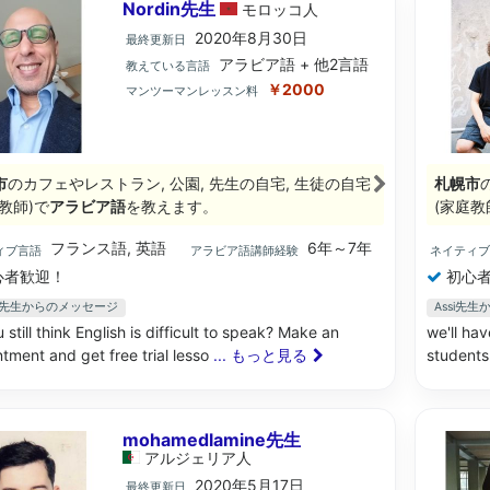
Nordin先生
モロッコ
人
2020年8月30日
最終更新日
アラビア語 + 他2言語
教えている言語
￥2000
マンツーマンレッスン料
市
のカフェやレストラン, 公園, 先生の自宅, 生徒の自宅
札幌市
教師)で
アラビア語
を教えます。
(家庭教
フランス語, 英語
6年～7年
ィブ言語
アラビア語講師経験
ネイティ
心者歓迎！
初心者
din先生からのメッセージ
Assi先
 still think English is difficult to speak? Make an
we'll hav
tment and get free trial lesso
... もっと見る
students
mohamedlamine先生
アルジェリア
人
2020年5月17日
最終更新日