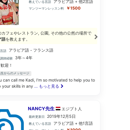
アラビア語 + 他2言語
教えている言語
￥1500
マンツーマンレッスン料
のカフェやレストラン, 公園, その他の公然の場所で
ア語
を教えます。
アラビア語 - フランス語
ブ言語
3年～4年
語講師経験
歓迎！
ja先生からのメッセージ
u can call me Kadi, I'm so motivated to help you to
 your skills in any
... もっと見る
NANCY先生
エジプト
人
2019年12月5日
最終更新日
アラビア語 + 他1言語
教えている言語
￥1000