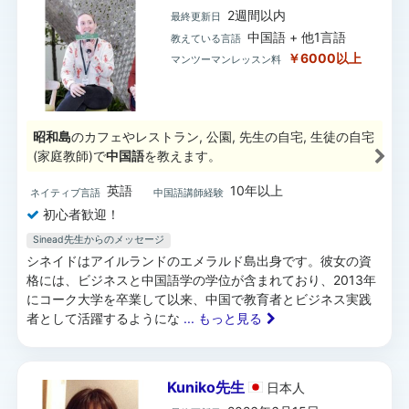
2週間以内
最終更新日
中国語 + 他1言語
教えている言語
￥6000以上
マンツーマンレッスン料
昭和島
のカフェやレストラン, 公園, 先生の自宅, 生徒の自宅
(家庭教師)で
中国語
を教えます。
英語
10年以上
ネイティブ言語
中国語講師経験
初心者歓迎！
Sinead先生からのメッセージ
シネイドはアイルランドのエメラルド島出身です。彼女の資
格には、ビジネスと中国語学の学位が含まれており、2013年
にコーク大学を卒業して以来、中国で教育者とビジネス実践
者として活躍するようにな
... もっと見る
Kuniko先生
日本
人