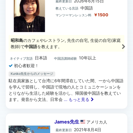
2026年6月15日
最終更新日
中国語
教えている言語
￥1500
マンツーマンレッスン料
昭和島
のカフェやレストラン, 先生の自宅, 生徒の自宅(家庭
教師)で
中国語
を教えます。
日本語
10年以上
ネイティブ言語
中国語講師経験
初心者歓迎！
Kuniko先生からのメッセージ
駐在員家族として台湾に6年間滞在していた間、一から中国語
を学んで習得し、中国語で現地の人とコミュニケーションを
とりながら生活した経験を活かし、帰国後中国語を教えてい
ます。発音から文法、日常会
... もっと見る
James先生
アメリカ
人
2021年8月4日
最終更新日