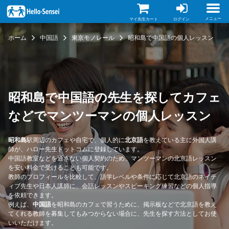
メ
イ
ン
メニュー
マイ先生カート
ログイン
コ
ン
ホーム
中国語
東京モノレール
昭和島で中国語の個人レッスン
テ
ン
ツ
に
移
動
昭和島で中国語の先生を探してカフェ
などでマンツーマンの個人レッスン
昭和島
駅周辺のカフェや自宅で、個人的に
北京語
を教えている主に外国人講
師が、ハロー先生ドットコムに登録しています。
中国語教室などを通さない個人契約のため、マンツーマンの北京語レッスン
を安い料金で受けることも可能です。
教師のプロフィールを比較して、語学レベルや条件に応じて北京語のネイテ
ィブ先生や日本人講師に、会話レッスンやスピーキング練習などの個人指導
を依頼できます。
例えば、
中国語
を昭和島のカフェで習うために、掲示板などで北京語を教え
てくれる教師を募集してもみつからない場合に、先生を探す方法としてお使
いいただけます。