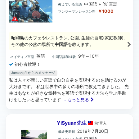
中国語 + 他1言語
教えている言語
￥1000
マンツーマンレッスン料
昭和島
のカフェやレストラン, 公園, 生徒の自宅(家庭教師),
その他の公然の場所で
中国語
を教えます。
英語
9年～10年
ネイティブ言語
中国語講師経験
初心者歓迎！
James先生からのメッセージ
私は人々が新しい言語で自分自身を表現するのを助けるのが
大好きです。 私は世界中の多くの場所で教えてきました。 先
生はあなたが好きな気持ちを英語で表現する方法を学ぶ手助
けをしたいと思っています
... もっと見る
YiSyuan先生
台湾
人
2019年7月20日
最終更新日
中国語