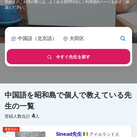
初めてのご利用の際には、
よくある質問FAQ
と
ご利用規約
ページを必ずご確
認ください。
中国語（北京語）
大田区
今すぐ先生を探す
中国語を昭和島で個人で教えている先
生の一覧
4
登録人数合計
人
更新済み!
Sinead先生
アイルランド
人