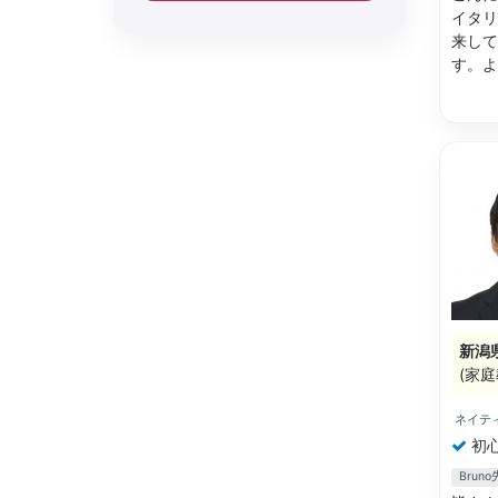
イタリ
来して
す。
新潟
(家庭
ネイテ
初
Bru