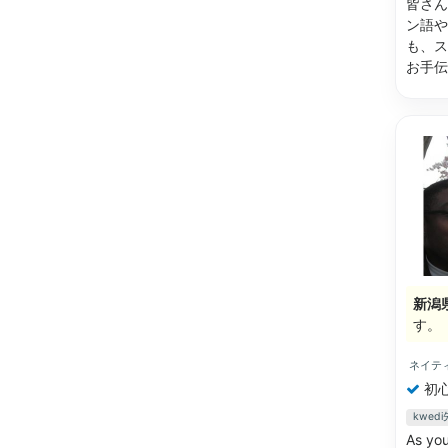
皆さん
ン語や
も、ス
お手
新潟
す。
ネイテ
初
kwe
As you