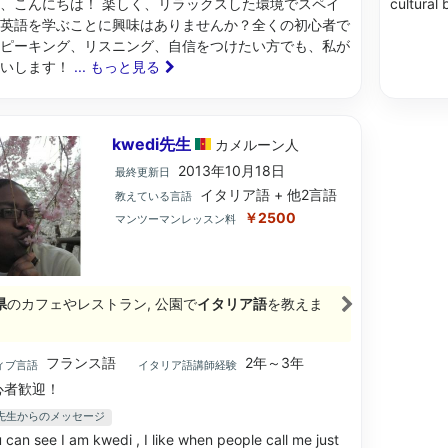
、こんにちは！ 楽しく、リラックスした環境でスペイ
cultural 
英語を学ぶことに興味はありませんか？全くの初心者で
ピーキング、リスニング、自信をつけたい方でも、私が
伝いします！
... もっと見る
kwedi先生
カメルーン
人
2013年10月18日
最終更新日
イタリア語 + 他2言語
教えている言語
￥2500
マンツーマンレッスン料
県
のカフェやレストラン, 公園で
イタリア語
を教えま
フランス語
2年～3年
ィブ言語
イタリア語講師経験
心者歓迎！
di先生からのメッセージ
 can see I am kwedi , I like when people call me just