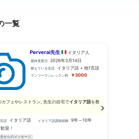
の一覧
Perverai先生
イタリア
人
2026年3月14日
最終更新日
イタリア語 + 他1言語
教えている言語
￥3000
マンツーマンレッスン料
のカフェやレストラン, 先生の自宅で
イタリア語
を教
。
イタリア語
9年～10年
ブ言語
イタリア語講師経験
歓迎！
ai先生からのメッセージ