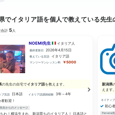
県でイタリア語を個人で教えている先生
5
数合計
人
NOEMI先生
イタリア
人
2026年4月15日
最終更新日
イタリア語
教えている言語
￥5000
マンツーマンレッスン料
県
の先生の自宅で
イタリア語
を教えます。
新潟県
えます
日本語
3年～4年
ィブ言語
イタリア語講師経験
ネイティ
心者歓迎！
初心者
MI先生からのメッセージ
ちわ！横浜生まれ、新潟育ちのイタリア人！ 日本語と
Perver