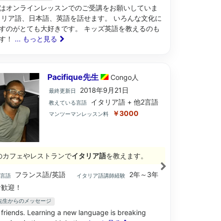
はオンラインレッスンでのご受講をお願いしていま
タリア語、日本語、英語を話せます。 いろんな文化に
すのがとても大好きです。 キッズ英語を教えるのも
です！
... もっと見る
Pacifique先生
Congo
人
2018年9月21日
最終更新日
イタリア語 + 他2言語
教えている言語
￥3000
マンツーマンレッスン料
のカフェやレストランで
イタリア語
を教えます。
フランス語/英語
2年～3年
ブ言語
イタリア語講師経験
歓迎！
que先生からのメッセージ
 friends. Learning a new language is breaking