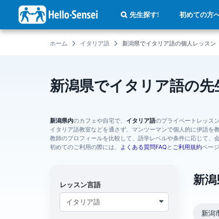
メ
イ
初めての方
先生探す!
ン
コ
ン
テ
ホーム
イタリア語
新潟県でイタリア語の個人レッスン
ン
ツ
に
移
動
新潟県でイタリア語の先
新潟県内
のカフェや自宅で、
イタリア語
のプライベートレッス
イタリア語教室などを通さず、マンツーマンで個人的に伊語を
教師のプロフィールを比較して、語学レベルや条件に応じて、
初めてのご利用の際には、
よくある質問FAQ
と
ご利用規約
ペー
新潟
レッスン言語
新潟