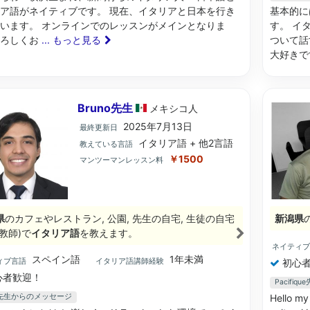
ア語がネイティブです。 現在、イタリアと日本を行き
基本的に
います。 オンラインでのレッスンがメインとなりま
す。 イ
よろしくお
... もっと見る
ついて話
大好き
Bruno先生
メキシコ
人
2025年7月13日
最終更新日
イタリア語 + 他2言語
教えている言語
￥1500
マンツーマンレッスン料
県
のカフェやレストラン, 公園, 先生の自宅, 生徒の自宅
新潟県
教師)で
イタリア語
を教えます。
ネイティ
スペイン語
1年未満
ィブ言語
イタリア語講師経験
初心者
心者歓迎！
Pacifi
no先生からのメッセージ
Hello my