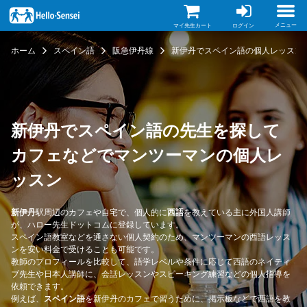
メ
イ
ン
メニュー
マイ先生カート
ログイン
コ
ン
ホーム
スペイン語
阪急伊丹線
新伊丹でスペイン語の個人レッスン
テ
ン
ツ
に
移
動
新伊丹でスペイン語の先生を探して
カフェなどでマンツーマンの個人レ
ッスン
新伊丹
駅周辺のカフェや自宅で、個人的に
西語
を教えている主に外国人講師
が、ハロー先生ドットコムに登録しています。
スペイン語教室などを通さない個人契約のため、マンツーマンの西語レッス
ンを安い料金で受けることも可能です。
教師のプロフィールを比較して、語学レベルや条件に応じて西語のネイティ
ブ先生や日本人講師に、会話レッスンやスピーキング練習などの個人指導を
依頼できます。
例えば、
スペイン語
を新伊丹のカフェで習うために、掲示板などで西語を教