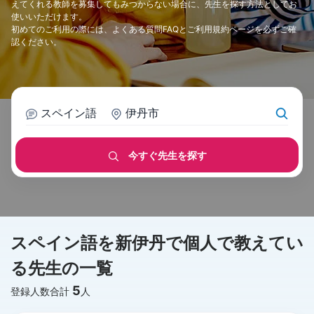
えてくれる教師を募集してもみつからない場合に、先生を探す方法としてお
使いいただけます。
初めてのご利用の際には、
よくある質問FAQ
と
ご利用規約
ページを必ずご確
認ください。
スペイン語
伊丹市
今すぐ先生を探す
スペイン語を新伊丹で個人で教えてい
る先生の一覧
5
登録人数合計
人