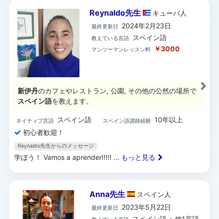
Reynaldo先生
キューバ
人
2024年2月23日
最終更新日
スペイン語
教えている言語
￥3000
マンツーマンレッスン料
新伊丹
のカフェやレストラン, 公園, その他の公然の場所で
スペイン語
を教えます。
スペイン語
10年以上
ネイティブ言語
スペイン語講師経験
初心者歓迎！
Reynaldo先生からのメッセージ
学ぼう！ Vamos a aprender!!!!!
... もっと見る
Anna先生
スペイン
人
2023年5月22日
最終更新日
スペイン語 + 他1言語