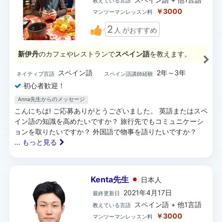
教えている言語
￥3000
マンツーマンレッスン料
2
人
がおすすめ
新伊丹
のカフェやレストランで
スペイン語
を教えます。
スペイン語
2年～3年
ネイティブ言語
スペイン語講師経験
初心者歓迎！
Anna先生からのメッセージ
こんにちは! ご応募ありがとうございました。 英語またはスペ
イン語の知識を高めたいですか？ 旅行先でもコミュニケーシ
ョンを取りたいですか？ 外国語で物事を語りたいですか？
... もっと見る
Kenta先生
日本
人
2021年4月17日
最終更新日
スペイン語 + 他1言語
教えている言語
￥3000
マンツーマンレッスン料