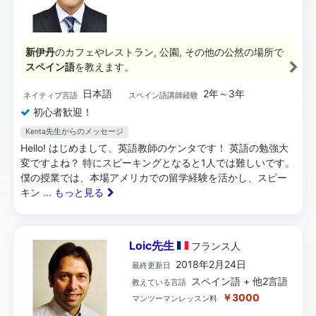
新伊丹
のカフェやレストラン, 公園, その他の公然の場所で
スペイン語
を教えます。
日本語
2年～3年
ネイティブ言語
スペイン語講師経験
初心者歓迎！
Kenta先生からのメッセージ
Hello! はじめまして、英語教師のケンタです！ 英語の勉強大
変ですよね？ 特にスピーキングとなると1人では難しいです。
僕の授業では、本場アメリカでの留学経験を活かし、スピー
キン
... もっと見る
Loic先生
フランス
人
2018年2月24日
最終更新日
スペイン語 + 他2言語
教えている言語
￥3000
マンツーマンレッスン料