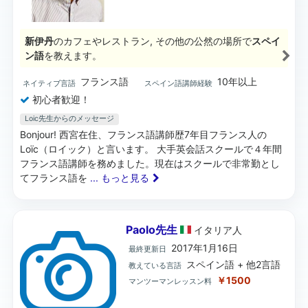
新伊丹
のカフェやレストラン, その他の公然の場所で
スペイ
ン語
を教えます。
フランス語
10年以上
ネイティブ言語
スペイン語講師経験
初心者歓迎！
Loic先生からのメッセージ
Bonjour! 西宮在住、フランス語講師歴7年目フランス人の
Loïc（ロイック）と言います。 大手英会話スクールで４年間
フランス語講師を務めました。現在はスクールで非常勤とし
てフランス語を
... もっと見る
Paolo先生
イタリア
人
2017年1月16日
最終更新日
スペイン語 + 他2言語
教えている言語
￥1500
マンツーマンレッスン料