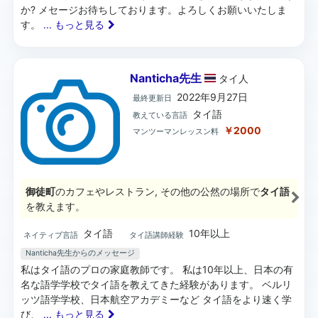
か? メセージお待ちしております。よろしくお願いいたしま
す。
... もっと見る
Nanticha先生
タイ
人
2022年9月27日
最終更新日
タイ語
教えている言語
￥2000
マンツーマンレッスン料
御徒町
のカフェやレストラン, その他の公然の場所で
タイ語
を教えます。
タイ語
10年以上
ネイティブ言語
タイ語講師経験
Nanticha先生からのメッセージ
私はタイ語のプロの家庭教師です。 私は10年以上、日本の有
名な語学学校でタイ語を教えてきた経験があります。 ベルリ
ッツ語学学校、日本航空アカデミーなど タイ語をより速く学
び、
... もっと見る