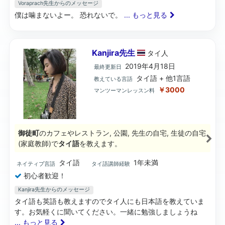
Voraprach先生からのメッセージ
僕は噛まないよー。 恐れないで。
... もっと見る
Kanjira先生
タイ
人
2019年4月18日
最終更新日
タイ語 + 他1言語
教えている言語
￥3000
マンツーマンレッスン料
御徒町
のカフェやレストラン, 公園, 先生の自宅, 生徒の自宅
(家庭教師)で
タイ語
を教えます。
タイ語
1年未満
ネイティブ言語
タイ語講師経験
初心者歓迎！
Kanjira先生からのメッセージ
タイ語も英語も教えますのでタイ人にも日本語を教えていま
す。お気軽くに聞いてください。一緒に勉強しましょうね
... もっと見る