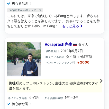
初心者歓迎！
Fang先生からのメッセージ
こんにちは。東京で勉強しているFangと申します。皆さんに
タイ語を教えることを楽しんでます。 お会いすることをお待
ちしております Hello, I'm Fang :
... もっと見る
Voraprach先生
タイ
人
2019年5月7日
最終更新日
タイ語 + 他1言語
教えている言語
￥2000
マンツーマンレッスン料
御徒町
のカフェやレストラン, 生徒の自宅(家庭教師)で
タイ
語
を教えます。
タイ語
1年～2年
ネイティブ言語
タイ語講師経験
初心者歓迎！