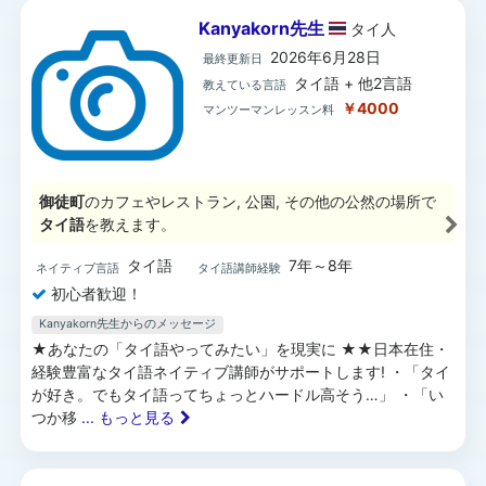
Kanyakorn先生
タイ
人
2026年6月28日
最終更新日
タイ語 + 他2言語
教えている言語
￥4000
マンツーマンレッスン料
御徒町
のカフェやレストラン, 公園, その他の公然の場所で
タイ語
を教えます。
タイ語
7年～8年
ネイティブ言語
タイ語講師経験
初心者歓迎！
Kanyakorn先生からのメッセージ
★あなたの「タイ語やってみたい」を現実に ★★日本在住・
経験豊富なタイ語ネイティブ講師がサポートします! ・「タイ
が好き。でもタイ語ってちょっとハードル高そう…」 ・「い
つか移
... もっと見る