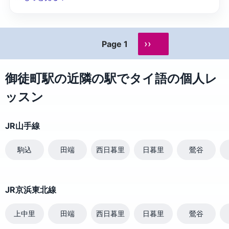
››
Page 1
御徒町駅の近隣の駅でタイ語の個人レ
ッスン
JR山手線
駒込
田端
西日暮里
日暮里
鶯谷
JR京浜東北線
上中里
田端
西日暮里
日暮里
鶯谷