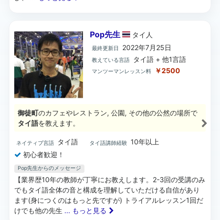
Pop先生
タイ
人
2022年7月25日
最終更新日
タイ語 + 他1言語
教えている言語
￥2500
マンツーマンレッスン料
御徒町
のカフェやレストラン, 公園, その他の公然の場所で
タイ語
を教えます。
タイ語
10年以上
ネイティブ言語
タイ語講師経験
初心者歓迎！
Pop先生からのメッセージ
【業界歴10年の教師が丁寧にお教えします。2-3回の受講のみ
でもタイ語全体の音と構成を理解していただける自信があり
ます(身につくのはもっと先ですが) トライアルレッスン1回だ
けでも他の先生
... もっと見る