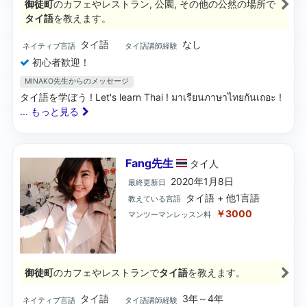
御徒町
のカフェやレストラン, 公園, その他の公然の場所で
タイ語
を教えます。
タイ語
なし
ネイティブ言語
タイ語講師経験
初心者歓迎！
MINAKO先生からのメッセージ
タイ語を学ぼう ! Let's learn Thai ! มาเรียนภาษาไทยกันเถอะ !
... もっと見る
Fang先生
タイ
人
2020年1月8日
最終更新日
タイ語 + 他1言語
教えている言語
￥3000
マンツーマンレッスン料
御徒町
のカフェやレストランで
タイ語
を教えます。
タイ語
3年～4年
ネイティブ言語
タイ語講師経験