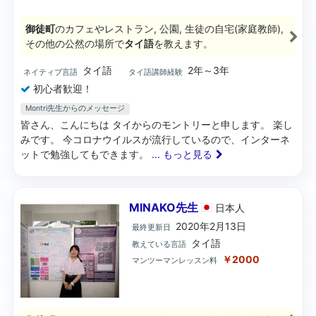
御徒町
のカフェやレストラン, 公園, 生徒の自宅(家庭教師),
その他の公然の場所で
タイ語
を教えます。
タイ語
2年～3年
ネイティブ言語
タイ語講師経験
初心者歓迎！
Montri先生からのメッセージ
皆さん、こんにちは タイからのモントリーと申します。 楽し
みです。 今コロナウイルスが流行しているので、インターネ
ットで勉強してもできます。
... もっと見る
MINAKO先生
日本
人
2020年2月13日
最終更新日
タイ語
教えている言語
￥2000
マンツーマンレッスン料