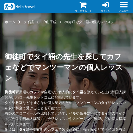
メ
イ
ン
メニュー
マイ先生カート
ログイン
コ
ン
ホーム
タイ語
JR山手線
御徒町でタイ語の個人レッスン
テ
ン
ツ
に
移
動
御徒町でタイ語の先生を探してカフ
ェなどでマンツーマンの個人レッス
ン
御徒町
駅周辺のカフェや自宅で、個人的に
タイ語
を教えている主に外国人講
師が、ハロー先生ドットコムに登録しています。
タイ語教室などを通さない個人契約のため、マンツーマンのタイ語レッスン
を安い料金で受けることも可能です。
教師のプロフィールを比較して、語学レベルや条件に応じてタイ語のネイテ
ィブ先生や日本人講師に、会話レッスンやスピーキング練習などの個人指導
を依頼できます。
例えば、
タイ語
を御徒町のカフェで習うために、掲示板などでタイ語を教え