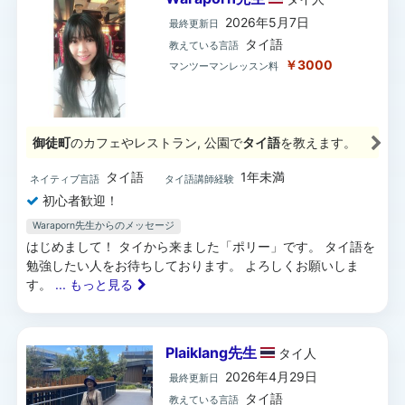
2026年5月7日
最終更新日
タイ語
教えている言語
￥3000
マンツーマンレッスン料
御徒町
のカフェやレストラン, 公園で
タイ語
を教えます。
タイ語
1年未満
ネイティブ言語
タイ語講師経験
初心者歓迎！
Waraporn先生からのメッセージ
はじめまして！ タイから来ました「ポリー」です。 タイ語を
勉強したい人をお待ちしております。 よろしくお願いしま
す。
... もっと見る
Plaiklang先生
タイ
人
2026年4月29日
最終更新日
タイ語
教えている言語