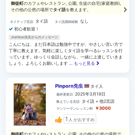
御徒町
のカフェやレストラン, 公園, 生徒の自宅(家庭教師),
その他の公然の場所で
タイ語
を教えます。
タイ語
なし
ネイティブ言語
タイ語講師経験
初心者歓迎！
Jirattikan先生からのメッセージ
こんにちは、まだ日本語は勉強中ですが、やさしい言い方で
丁寧に教えます。気軽に楽しくタイ語を学べるレッスンを行
っています。ゆっくり会話しながら、一緒に上達していきま
しょう。よろしくお願いします
... もっと見る
Pinporn先生
タイ
人
2025年3月19日
最終更新日
タイ語 + 他2言語
教えている言語
￥3000
マンツーマンレッスン料
1
人
がおすすめ
御徒町
のカフェやレストラン, 公園, その他の公然の場所で