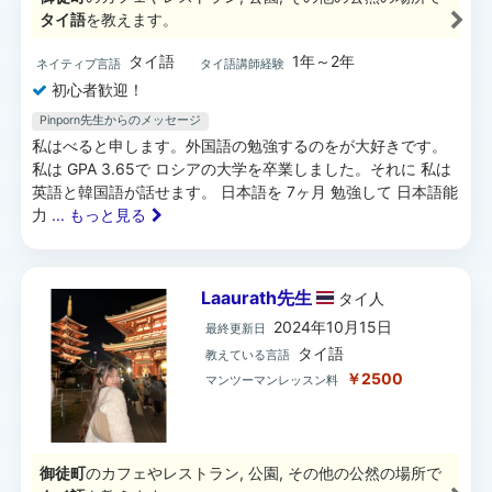
タイ語
を教えます。
タイ語
1年～2年
ネイティブ言語
タイ語講師経験
初心者歓迎！
Pinporn先生からのメッセージ
私はべると申します。外国語の勉強するのをが大好きです。
私は GPA 3.65で ロシアの大学を卒業しました。それに 私は
英語と韓国語が話せます。 日本語を 7ヶ月 勉強して 日本語能
力
... もっと見る
Laaurath先生
タイ
人
2024年10月15日
最終更新日
タイ語
教えている言語
￥2500
マンツーマンレッスン料
御徒町
のカフェやレストラン, 公園, その他の公然の場所で