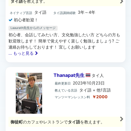
タイ語
を教えます。
タイ語
3年～4年
ネイティブ言語
タイ語講師経験
初心者歓迎！
Laaurath先生からのメッセージ
初心者、会話してみたい方、文化勉強したい方 どちらの方も
歓迎致します！ 簡単で覚えやすく楽しく勉強しましょう? ご
連絡お待ちしております！ 宜しくお願いします
... もっと見る
Thanapat先生
タイ
人
2023年10月23日
最終更新日
タイ語 + 他1言語
教えている言語
￥2000
マンツーマンレッスン料
御徒町
のカフェやレストランで
タイ語
を教えます。