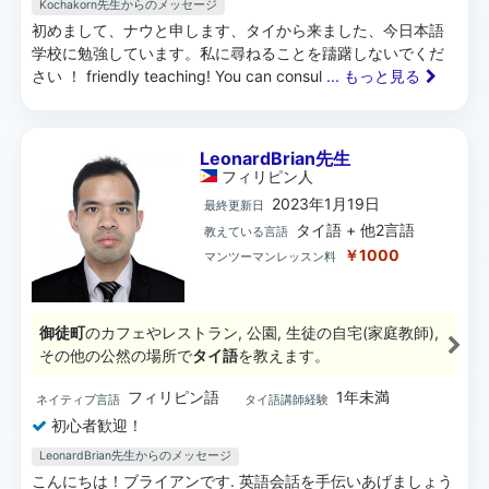
Kochakorn先生からのメッセージ
初めまして、ナウと申します、タイから来ました、今日本語
学校に勉強しています。私に尋ねることを躊躇しないでくだ
さい ！ friendly teaching! You can consul
... もっと見る
LeonardBrian先生
フィリピン
人
2023年1月19日
最終更新日
タイ語 + 他2言語
教えている言語
￥1000
マンツーマンレッスン料
御徒町
のカフェやレストラン, 公園, 生徒の自宅(家庭教師),
その他の公然の場所で
タイ語
を教えます。
フィリピン語
1年未満
ネイティブ言語
タイ語講師経験
初心者歓迎！
LeonardBrian先生からのメッセージ
こんにちは！ブライアンです. 英語会話を手伝いあげましょう