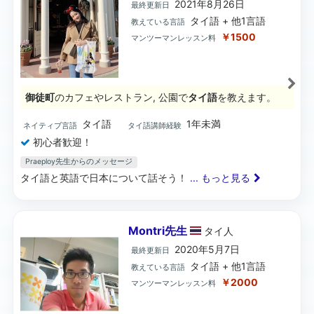
2021年8月26日
最終更新日
タイ語 + 他1言語
教えている言語
￥1500
マンツーマンレッスン料
御徒町
のカフェやレストラン, 公園で
タイ語
を教えます。
タイ語
1年未満
ネイティブ言語
タイ語講師経験
初心者歓迎！
Praeploy先生からのメッセージ
タイ語と英語で日本について話そう！
... もっと見る
Montri先生
タイ
人
2020年5月7日
最終更新日
タイ語 + 他1言語
教えている言語
￥2000
マンツーマンレッスン料