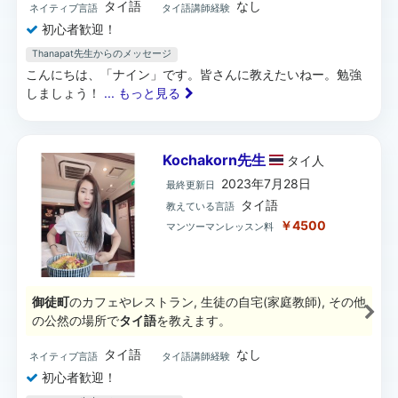
タイ語
なし
ネイティブ言語
タイ語講師経験
初心者歓迎！
Thanapat先生からのメッセージ
こんにちは、「ナイン」です。皆さんに教えたいねー。勉強
しましょう！
... もっと見る
Kochakorn先生
タイ
人
2023年7月28日
最終更新日
タイ語
教えている言語
￥4500
マンツーマンレッスン料
御徒町
のカフェやレストラン, 生徒の自宅(家庭教師), その他
の公然の場所で
タイ語
を教えます。
タイ語
なし
ネイティブ言語
タイ語講師経験
初心者歓迎！