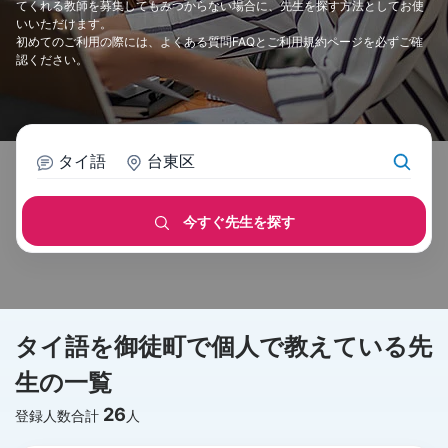
てくれる教師を募集してもみつからない場合に、先生を探す方法としてお使
いいただけます。
初めてのご利用の際には、
よくある質問FAQ
と
ご利用規約
ページを必ずご確
認ください。
タイ語
台東区
今すぐ先生を探す
タイ語を御徒町で個人で教えている先
生の一覧
26
登録人数合計
人