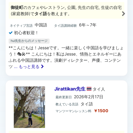
御徒町
のカフェやレストラン, 公園, 先生の自宅, 生徒の自宅
(家庭教師)で
タイ語
を教えます。
中国語
6年～7年
ネイティブ言語
タイ語講師経験
初心者歓迎！
hui先生からのメッセージ
**こんにちは！Jesseです。一緒に楽しく中国語を学びましょ
う！🎭🎤** こんにちは！私はJesse、情熱とエネルギーにあ
ふれる中国語講師です。演劇ディレクター、声優、コンテン
ツ
... もっと見る
Jirattikan先生
タイ
人
2026年2月17日
最終更新日
タイ語
教えている言語
￥1500
マンツーマンレッスン料