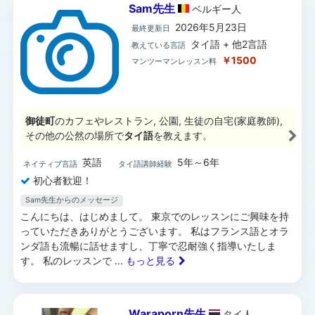
Sam先生
ベルギー
人
2026年5月23日
最終更新日
タイ語 + 他2言語
教えている言語
￥1500
マンツーマンレッスン料
御徒町
のカフェやレストラン, 公園, 生徒の自宅(家庭教師),
その他の公然の場所で
タイ語
を教えます。
英語
5年～6年
ネイティブ言語
タイ語講師経験
初心者歓迎！
Sam先生からのメッセージ
こんにちは、はじめまして。 東京でのレッスンにご興味を持
っていただきありがとうございます。 私はフランス語とオラ
ンダ語も流暢に話せますし、丁寧で忍耐強く指導いたしま
す。 私のレッスンで
... もっと見る
Waraporn先生
タイ
人