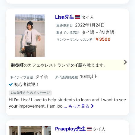
Lisa先生
タイ
人
2022年1月24日
最終更新日
タイ語 + 他1言語
教えている言語
￥3500
マンツーマンレッスン料
御徒町
のカフェやレストランで
タイ語
を教えます。
タイ語
10年以上
ネイティブ言語
タイ語講師経験
初心者歓迎！
Lisa先生からのメッセージ
Hi I'm Lisa! I love to help students to learn and I want to see
your improvement. I am loo
... もっと見る
Praeploy先生
タイ
人