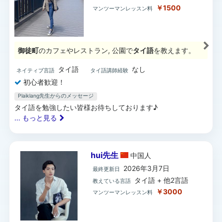
￥1500
マンツーマンレッスン料
御徒町
のカフェやレストラン, 公園で
タイ語
を教えます。
タイ語
なし
ネイティブ言語
タイ語講師経験
初心者歓迎！
Plaiklang先生からのメッセージ
タイ語を勉強したい皆様お待ちしております♪
... もっと見る
hui先生
中国
人
2026年3月7日
最終更新日
タイ語 + 他2言語
教えている言語
￥3000
マンツーマンレッスン料