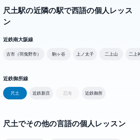
尺土駅の近隣の駅で西語の個人レッス
ン
近鉄南大阪線
古市（羽曳野市）
駒ヶ谷
上ノ太子
二上山
二上
近鉄御所線
尺土
近鉄新庄
忍海
近鉄御所
尺土でその他の言語の個人レッスン