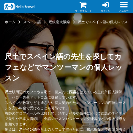
メ
イ
ン
メニュー
マイ先生カート
ログイン
コ
ン
ホーム
スペイン語
近鉄南大阪線
尺土でスペイン語の個人レッスン
テ
ン
ツ
に
移
動
尺土でスペイン語の先生を探してカ
フェなどでマンツーマンの個人レッ
スン
尺土
駅周辺のカフェや自宅で、個人的に
西語
を教えている主に外国人講師
が、ハロー先生ドットコムに登録しています。
スペイン語教室などを通さない個人契約のため、マンツーマンの西語レッス
ンを安い料金で受けることも可能です。
教師のプロフィールを比較して、語学レベルや条件に応じて西語のネイティ
ブ先生や日本人講師に、会話レッスンやスピーキング練習などの個人指導を
依頼できます。
例えば、
スペイン語
を尺土のカフェで習うために、掲示板などで西語を教え