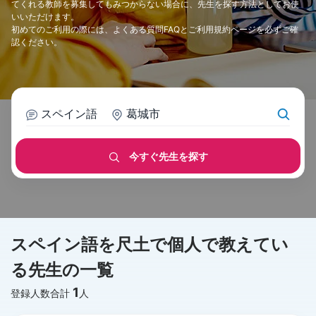
てくれる教師を募集してもみつからない場合に、先生を探す方法としてお使
いいただけます。
初めてのご利用の際には、
よくある質問FAQ
と
ご利用規約
ページを必ずご確
認ください。
スペイン語
葛城市
今すぐ先生を探す
スペイン語を尺土で個人で教えてい
る先生の一覧
1
登録人数合計
人