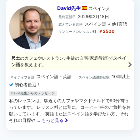
David先生
スペイン
人
2026年2月18日
最終更新日
スペイン語 + 他1言語
教えている言語
￥2500
マンツーマンレッスン料
尺土
のカフェやレストラン, 生徒の自宅(家庭教師)で
スペイ
ン語
を教えます。
スペイン語 - 英語
10年以上
ネイティブ言語
スペイン語講師経験
初心者歓迎！
David先生からのメッセージ
私のレッスンは、駅近くのカフェやマクドナルドで90分間行
っています。 レッスン料とは別に、コーヒー1杯のご負担をお
願いしています。 英語またはスペイン語を学びたい方、それ
ぞれの目標や
... もっと見る