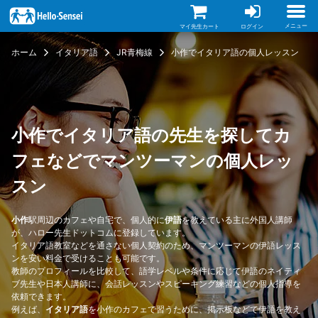
メ
イ
ン
メニュー
マイ先生カート
ログイン
コ
ン
ホーム
イタリア語
JR青梅線
小作でイタリア語の個人レッスン
テ
ン
ツ
に
移
動
小作でイタリア語の先生を探してカ
フェなどでマンツーマンの個人レッ
スン
小作
駅周辺のカフェや自宅で、個人的に
伊語
を教えている主に外国人講師
が、ハロー先生ドットコムに登録しています。
イタリア語教室などを通さない個人契約のため、マンツーマンの伊語レッス
ンを安い料金で受けることも可能です。
教師のプロフィールを比較して、語学レベルや条件に応じて伊語のネイティ
ブ先生や日本人講師に、会話レッスンやスピーキング練習などの個人指導を
依頼できます。
例えば、
イタリア語
を小作のカフェで習うために、掲示板などで伊語を教え