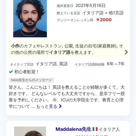
2021年5月16日
最終更新日
イタリア語 + 他1言語
教えている言語
￥2000
マンツーマンレッスン料
小作
のカフェやレストラン, 公園, 生徒の自宅(家庭教師), そ
の他の公然の場所で
イタリア語
を教えます。
イタリア語, 英語
6年～7年
ネイティブ言語
イタリア語講師経験
初心者歓迎！
fabio先生からのメッセージ
皆さん、こんにちは！ 英語を教えることが経験が多くて、大
好きです。 どんなレベルでも大丈夫ですから、是非フリー授
業を予約しください。 今、ICUの大学院生です、教育と心理
学について
... もっと見る
Maddalena先生
イタリア
人