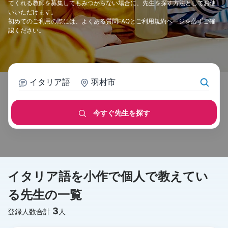
てくれる教師を募集してもみつからない場合に、先生を探す方法としてお使
いいただけます。
初めてのご利用の際には、
よくある質問FAQ
と
ご利用規約
ページを必ずご確
認ください。
イタリア語
羽村市
今すぐ先生を探す
イタリア語を小作で個人で教えてい
る先生の一覧
3
登録人数合計
人