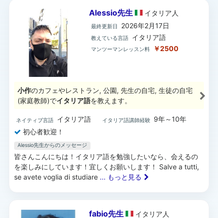
Alessio先生
イタリア
人
2026年2月17日
最終更新日
イタリア語
教えている言語
￥2500
マンツーマンレッスン料
小作
のカフェやレストラン, 公園, 先生の自宅, 生徒の自宅
(家庭教師)で
イタリア語
を教えます。
イタリア語
9年～10年
ネイティブ言語
イタリア語講師経験
初心者歓迎！
Alessio先生からのメッセージ
皆さんこんにちは！イタリア語を勉強したいなら、会えるの
を楽しみにしています！宜しくお願いします！ Salve a tutti,
se avete voglia di studiare
... もっと見る
fabio先生
イタリア
人