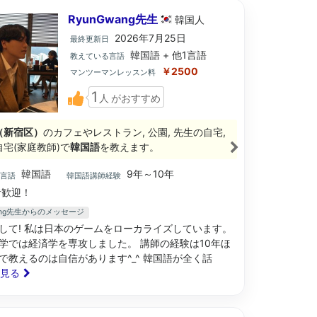
RyunGwang先生
韓国
人
2026年7月25日
最終更新日
韓国語 + 他1言語
教えている言語
￥2500
マンツーマンレッスン料
1
人
がおすすめ
（新宿区）
のカフェやレストラン, 公園, 先生の自宅,
宅(家庭教師)で
韓国語
を教えます。
韓国語
9年～10年
ブ言語
韓国語講師経験
歓迎！
wang先生からのメッセージ
して! 私は日本のゲームをローカライズしています。
学では経済学を専攻しました。 講師の経験は10年ほ
で教えるのは自信があります^_^ 韓国語が全く話
と見る