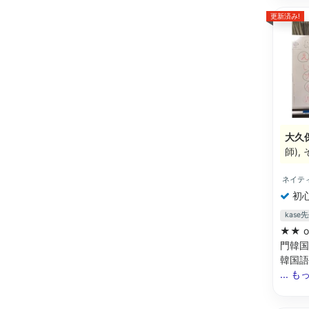
更新済み!
大久
師)
ネイテ
初
kas
★★ o
門韓国
韓国語
... 