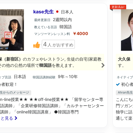
更新済み!
kase先生
日本
人
2週間以内
最終更新日
韓国語
教えている言語
￥4000
マンツーマンレッスン料
4
人
がおすすめ
保（新宿区）
のカフェやレストラン, 生徒の自宅(家庭教
大久保
, その他の公然の場所で
韓国語
を教えます。
す。
日本語
9年～10年
ィブ言語
韓国語講師経験
ネイティ
心者歓迎！
初心者
e先生からのメッセージ
Ahran
n-line授業★★ ★★off-line授業★★ 「留学センター専
こんにち
語講師」「企業研修韓国語講師」「カルチャーセンター
門ソガン
講師」「online韓国語講座」 ●韓国語専門
独学に詰
もっと見る
通して楽