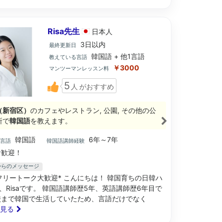
Risa先生
日本
人
3日以内
最終更新日
韓国語 + 他1言語
教えている言語
￥3000
マンツーマンレッスン料
5
人
がおすすめ
（新宿区）
のカフェやレストラン, 公園, その他の公
所で
韓国語
を教えます。
韓国語
6年～7年
ブ言語
韓国語講師経験
歓迎！
生からのメッセージ
フリートーク大歓迎* こんにちは！ 韓国育ちの日韓ハ
、Risaです。 韓国語講師歴5年、英語講師歴6年目で
校まで韓国で生活していたため、言語だけでなく
と見る