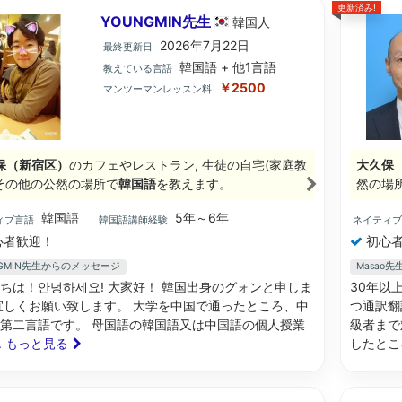
更新済み!
YOUNGMIN先生
韓国
人
2026年7月22日
最終更新日
韓国語 + 他1言語
教えている言語
￥2500
マンツーマンレッスン料
保（新宿区）
のカフェやレストラン, 生徒の自宅(家庭教
大久保
, その他の公然の場所で
韓国語
を教えます。
然の場
韓国語
5年～6年
ィブ言語
韓国語講師経験
ネイティ
心者歓迎！
初心者
NGMIN先生からのメッセージ
Masao
ちは！안녕하세요! 大家好！ 韓国出身のグォンと申しま
30年以
宜しくお願い致します。 大学を中国で通ったところ、中
つ通訳翻
第二言語です。 母国語の韓国語又は中国語の個人授業
級者まで
.. もっと見る
したとこ