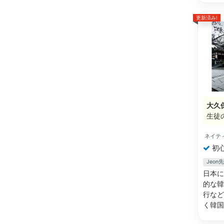
更新済み!
大久
生徒
ネイテ
初
Jeo
日本に
的な韓
行など
く韓国