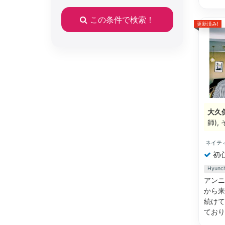
この条件で検索！
更新済み!
大久
師)
ネイテ
初
Hyun
アンニ
から来
続けて
てお