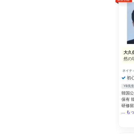
大久
然の
ネイテ
初
YB先
韓国公
保有 
研修留
... 