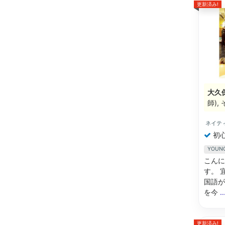
更新済み!
大久
師)
ネイテ
初
YOU
こんに
す。 
国語が
を今
.
更新済み!