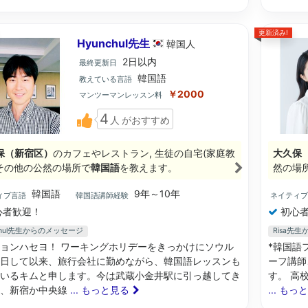
更新済み!
Hyunchul先生
韓国
人
2日以内
最終更新日
韓国語
教えている言語
￥2000
マンツーマンレッスン料
4
人
がおすすめ
保（新宿区）
のカフェやレストラン, 生徒の自宅(家庭教
大久保
, その他の公然の場所で
韓国語
を教えます。
然の場
韓国語
9年～10年
ィブ言語
韓国語講師経験
ネイティ
心者歓迎！
初心者
chul先生からのメッセージ
Risa先
ョンハセヨ！ ワーキングホリデーをきっかけにソウル
*韓国語
日して以来、旅行会社に勤めながら、韓国語レッスンも
ーフ講師
いるキムと申します。今は武蔵小金井駅に引っ越してき
す。 高
り、新宿か中央線
... もっと見る
... もっ