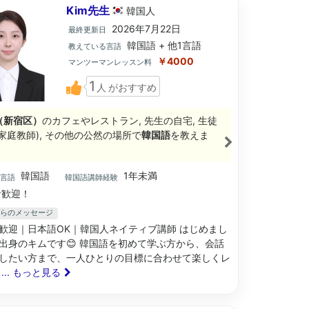
Kim先生
韓国
人
2026年7月22日
最終更新日
韓国語 + 他1言語
教えている言語
￥4000
マンツーマンレッスン料
1
人
がおすすめ
（新宿区）
のカフェやレストラン, 先生の自宅, 生徒
家庭教師), その他の公然の場所で
韓国語
を教えま
韓国語
1年未満
ブ言語
韓国語講師経験
歓迎！
からのメッセージ
者歓迎｜日本語OK｜韓国人ネイティブ講師 はじめまし
出身のキムです😊 韓国語を初めて学ぶ方から、会話
したい方まで、一人ひとりの目標に合わせて楽しくレ
を
... もっと見る