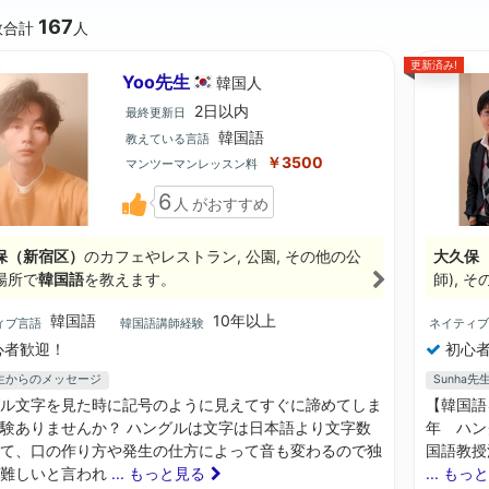
167
数合計
人
更新済み!
Yoo先生
韓国
人
2日以内
最終更新日
韓国語
教えている言語
￥3500
マンツーマンレッスン料
6
人
がおすすめ
保（新宿区）
のカフェやレストラン, 公園, その他の公
大久保
場所で
韓国語
を教えます。
師), 
韓国語
10年以上
ィブ言語
韓国語講師経験
ネイティ
心者歓迎！
初心者
先生からのメッセージ
Sunha
ル文字を見た時に記号のように見えてすぐに諦めてしま
【韓国語
験ありませんか？ ハングルは文字は日本語より文字数
年 ハン
て、口の作り方や発生の仕方によって音も変わるので独
国語教授
は難しいと言われ
... もっと見る
... もっ