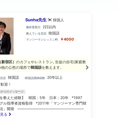
Sunha先生
韓国
人
2日以内
最終更新日
韓国語
教えている言語
￥4000
マンツーマンレッスン料
（新宿区）
のカフェやレストラン, 生徒の自宅(家庭教
その他の公然の場所で
韓国語
を教えます。
韓国語
20年以上
ブ言語
韓国語講師経験
歓迎！
先生からのメッセージ
を教えた経験】 韓国：5年 日本：20年 *1997
グル指導者資格取得 *2011年「マンツーマン専門韓
法」開発 ——————————————————
と見る