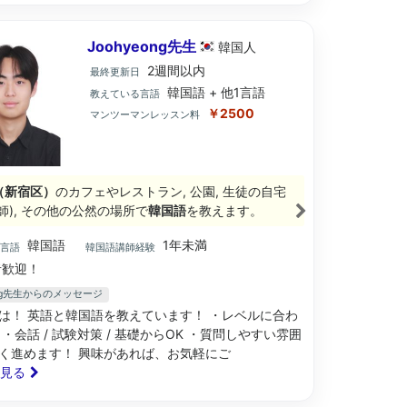
Joohyeong先生
韓国
人
2週間以内
最終更新日
韓国語 + 他1言語
教えている言語
￥2500
マンツーマンレッスン料
（新宿区）
のカフェやレストラン, 公園, 生徒の自宅
師), その他の公然の場所で
韓国語
を教えます。
韓国語
1年未満
ブ言語
韓国語講師経験
歓迎！
eong先生からのメッセージ
は！ 英語と韓国語を教えています！ ・レベルに合わ
・会話 / 試験対策 / 基礎からOK ・質問しやすい雰囲
く進めます！ 興味があれば、お気軽にご
と見る