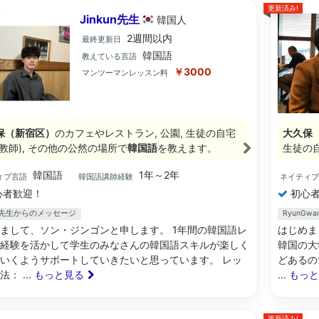
更新済み!
Jinkun先生
韓国
人
2週間以内
最終更新日
韓国語
教えている言語
￥3000
マンツーマンレッスン料
保（新宿区）
のカフェやレストラン, 公園, 生徒の自宅
大久保
庭教師), その他の公然の場所で
韓国語
を教えます。
生徒の自
韓国語
1年～2年
ィブ言語
韓国語講師経験
ネイティ
心者歓迎！
初心者
un先生からのメッセージ
RyunG
まして、ソン・ジンゴンと申します。 1年間の韓国語レ
はじめま
経験を活かして学生のみなさんの韓国語スキルが楽しく
韓国の大
いくようサポートしていきたいと思っています。 レッ
どあるの
方法：
... もっと見る
... もっ
更新済み!