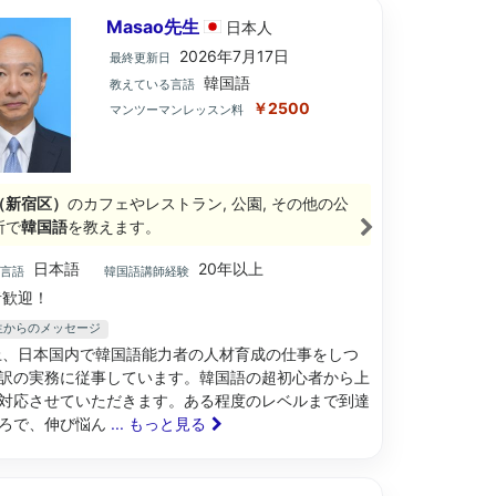
Masao先生
日本
人
2026年7月17日
最終更新日
韓国語
教えている言語
￥2500
マンツーマンレッスン料
（新宿区）
のカフェやレストラン, 公園, その他の公
所で
韓国語
を教えます。
日本語
20年以上
ブ言語
韓国語講師経験
歓迎！
先生からのメッセージ
上、日本国内で韓国語能力者の人材育成の仕事をしつ
訳の実務に従事しています。韓国語の超初心者から上
対応させていただきます。ある程度のレベルまで到達
ろで、伸び悩ん
... もっと見る