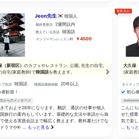
更新済み!
Jeon先生
韓国
人
2週間以内
最終更新日
韓国語
教えている言語
￥4500
マンツーマンレッスン料
保（新宿区）
のカフェやレストラン, 公園, 先生の自宅,
大久保
の自宅(家庭教師)で
韓国語
を教えます。
(家庭教
韓国語
20年以上
ィブ言語
韓国語講師経験
ネイティ
心者歓迎！
初心者
n先生からのメッセージ
Joohy
きておよそ28年になります。翻訳、通訳の仕事や個人
こんにち
国旅行の案内もしています。基礎的な文法や単語から旅
せた授業 
で使える実践会話まで幅広く教えます。教科書だけでな
気で楽し
ドラマやK-
... もっと見る
... もっ