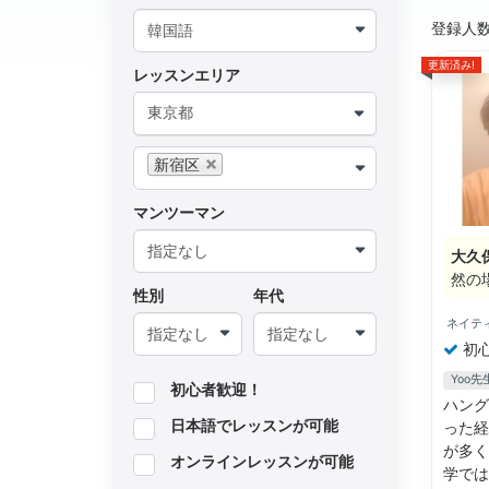
登録人
更新済み!
レッスンエリア
東京都
新宿区
マンツーマン
大久
然の
性別
年代
ネイテ
初
Yoo
初心者歓迎！
ハング
日本語でレッスンが可能
った経
が多く
オンラインレッスンが可能
学で