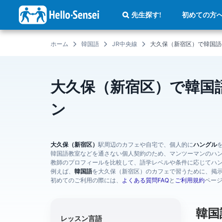
メ
イ
初めての方
先生探す!
ン
コ
ン
テ
ホーム
韓国語
JR中央線
大久保（新宿区）で韓国語
ン
ツ
に
移
動
大久保（新宿区）で韓国
ン
大久保（新宿区）
駅周辺のカフェや自宅で、個人的に
ハングル
韓国語教室などを通さない個人契約のため、マンツーマンのハ
教師のプロフィールを比較して、語学レベルや条件に応じてハ
例えば、
韓国語
を大久保（新宿区）のカフェで習うために、掲
初めてのご利用の際には、
よくある質問FAQ
と
ご利用規約
ペー
韓国
レッスン言語