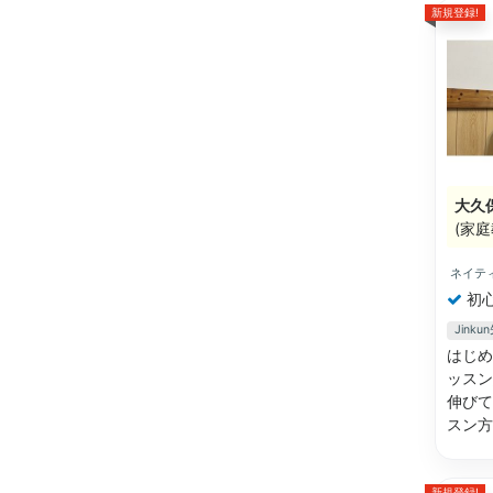
新規登録!
大久
(家
ネイテ
初
Jink
はじめ
ッスン
伸びて
スン
新規登録!