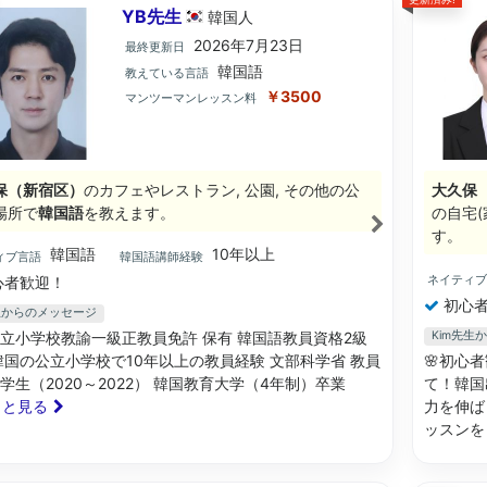
YB先生
韓国
人
2026年7月23日
最終更新日
韓国語
教えている言語
￥3500
マンツーマンレッスン料
保（新宿区）
のカフェやレストラン, 公園, その他の公
大久保
場所で
韓国語
を教えます。
の自宅(
す。
韓国語
10年以上
ィブ言語
韓国語講師経験
ネイティ
心者歓迎！
初心者
生からのメッセージ
立小学校教諭一級正教員免許 保有 韓国語教員資格2級
Kim先生
韓国の公立小学校で10年以上の教員経験 文部科学省 教員
🌸初心
学生（2020～2022） 韓国教育大学（4年制）卒業
て！韓国
もっと見る
力を伸ば
ッスン