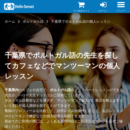
メ
イ
ン
メニュー
マイ先生カート
ログイン
コ
ン
ホーム
ポルトガル語
千葉県でポルトガル語の個人レッスン
テ
ン
ツ
に
移
動
千葉県でポルトガル語の先生を探し
てカフェなどでマンツーマンの個人
レッスン
千葉県内
のカフェや自宅で、
ポルトガル語
のプライベートレッスンができる
先生が、ハロー先生ドットコムに登録しています。
ポルトガル語教室などを通さず、マンツーマンで個人的に葡語を教えますと
いう主に外国人講師を探すことができます。
教師のプロフィールを比較して、語学レベルや条件に応じて、会話レッスン
やスピーキング練習などの個人指導を依頼できます。
初めてのご利用の際には、
よくある質問FAQ
と
ご利用規約
ページを必ずご確
認ください。