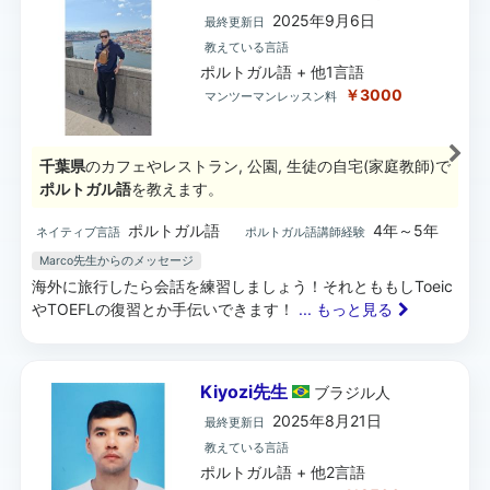
2025年9月6日
最終更新日
教えている言語
ポルトガル語 + 他1言語
￥3000
マンツーマンレッスン料
千葉県
のカフェやレストラン, 公園, 生徒の自宅(家庭教師)で
ポルトガル語
を教えます。
ポルトガル語
4年～5年
ネイティブ言語
ポルトガル語講師経験
Marco先生からのメッセージ
海外に旅行したら会話を練習しましょう！それとももしToeic
やTOEFLの復習とか手伝いできます！
... もっと見る
Kiyozi先生
ブラジル
人
2025年8月21日
最終更新日
教えている言語
ポルトガル語 + 他2言語