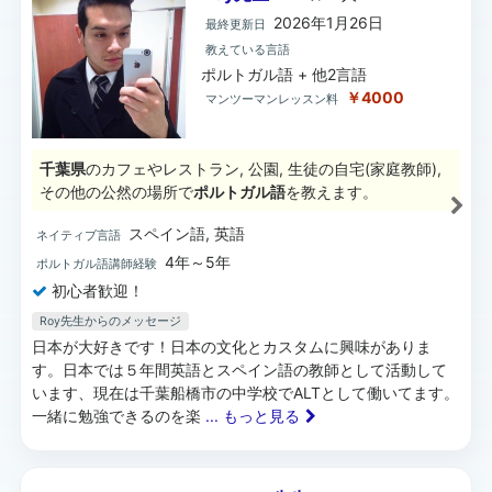
2026年1月26日
最終更新日
教えている言語
ポルトガル語 + 他2言語
￥4000
マンツーマンレッスン料
千葉県
のカフェやレストラン, 公園, 生徒の自宅(家庭教師),
その他の公然の場所で
ポルトガル語
を教えます。
スペイン語, 英語
ネイティブ言語
4年～5年
ポルトガル語講師経験
初心者歓迎！
Roy先生からのメッセージ
日本が大好きです！日本の文化とカスタムに興味がありま
す。日本では５年間英語とスペイン語の教師として活動して
います、現在は千葉船橋市の中学校でALTとして働いてます。
一緒に勉強できるのを楽
... もっと見る