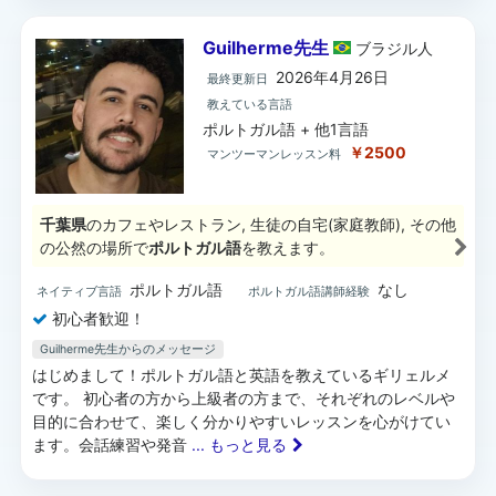
Guilherme先生
ブラジル
人
2026年4月26日
最終更新日
教えている言語
ポルトガル語 + 他1言語
￥2500
マンツーマンレッスン料
千葉県
のカフェやレストラン, 生徒の自宅(家庭教師), その他
の公然の場所で
ポルトガル語
を教えます。
ポルトガル語
なし
ネイティブ言語
ポルトガル語講師経験
初心者歓迎！
Guilherme先生からのメッセージ
はじめまして！ポルトガル語と英語を教えているギリェルメ
です。 初心者の方から上級者の方まで、それぞれのレベルや
目的に合わせて、楽しく分かりやすいレッスンを心がけてい
ます。会話練習や発音
... もっと見る