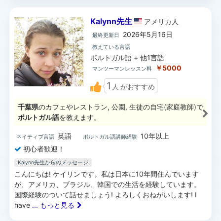
Kalynn先生
アメリカ
人
2026年5月16日
最終更新日
教えている言語
ポルトガル語 + 他1言語
￥5000
マンツーマンレッスン料
1
人
がおすすめ
千葉県
のカフェやレストラン, 公園, 生徒の自宅(家庭教師)で
ポルトガル語
を教えます。
英語
10年以上
ネイティブ言語
ポルトガル語講師経験
初心者歓迎！
Kalynn先生からのメッセージ
こんにちは! ケイリンです。私は日本に10年間住んでいます
が、アメリカ、ブラジル、韓国での生活を経験しています。
国際経験のついて話せましょう! よろしくおねがいします! I
have
... もっと見る