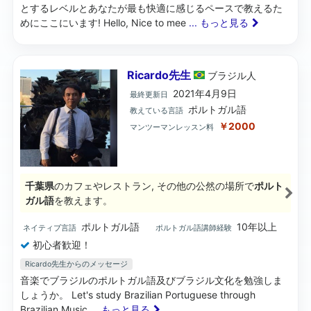
とするレベルとあなたが最も快適に感じるペースで教えるた
めにここにいます! Hello, Nice to mee
... もっと見る
Ricardo先生
ブラジル
人
2021年4月9日
最終更新日
ポルトガル語
教えている言語
￥2000
マンツーマンレッスン料
千葉県
のカフェやレストラン, その他の公然の場所で
ポルト
ガル語
を教えます。
ポルトガル語
10年以上
ネイティブ言語
ポルトガル語講師経験
初心者歓迎！
Ricardo先生からのメッセージ
音楽でブラジルのポルトガル語及びブラジル文化を勉強しま
しょうか。 Let's study Brazilian Portuguese through
Brazilian Music
... もっと見る