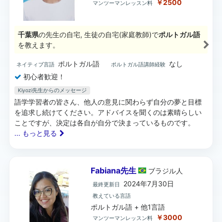
￥2500
マンツーマンレッスン料
千葉県
の先生の自宅, 生徒の自宅(家庭教師)で
ポルトガル語
を教えます。
ポルトガル語
なし
ネイティブ言語
ポルトガル語講師経験
初心者歓迎！
Kiyozi先生からのメッセージ
語学学習者の皆さん、他人の意見に関わらず自分の夢と目標
を追求し続けてください。アドバイスを聞くのは素晴らしい
ことですが、決定は各自が自分で決まっているものです。
... もっと見る
Fabiana先生
ブラジル
人
2024年7月30日
最終更新日
教えている言語
ポルトガル語 + 他1言語
￥3000
マンツーマンレッスン料