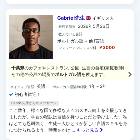
Gabriel先生
イギリス
人
2026年5月26日
最終更新日
教えている言語
ポルトガル語 + 他1言語
￥3000
マンツーマンレッスン料
千葉県
のカフェやレストラン, 公園, 生徒の自宅(家庭教師),
その他の公然の場所で
ポルトガル語
を教えます。
英語
1年～2年
ネイティブ言語
ポルトガル語講師経験
初心者歓迎！
Gabriel先生からのメッセージ
ここ数年、様々な国で多様な人々のスキル向上を支援してき
ましたが、学習の秘訣は自信を持つことだと学びました。私
はとても忍耐強く、生徒一人ひとりが新しい言語スキルを身
につけられるよう、時間をかけ
... もっと見る