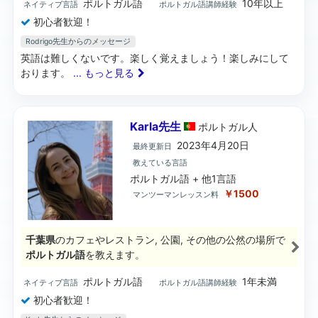
ポルトガル語
10年以上
ネイティブ言語
ポルトガル語講師経験
初心者歓迎！
Rodrigo先生からのメッセージ
英語は難しくないです。楽しく覚えましょう！楽しみにして
おります。
... もっと見る
Karla先生
ポルトガル
人
2023年4月20日
最終更新日
教えている言語
ポルトガル語 + 他1言語
￥1500
マンツーマンレッスン料
千葉県
のカフェやレストラン, 公園, その他の公然の場所で
ポルトガル語
を教えます。
ポルトガル語
1年未満
ネイティブ言語
ポルトガル語講師経験
初心者歓迎！