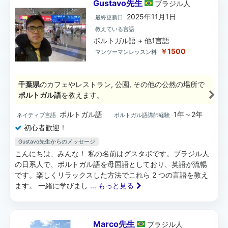
Gustavo先生
ブラジル
人
2025年11月1日
最終更新日
教えている言語
ポルトガル語 + 他1言語
￥1500
マンツーマンレッスン料
千葉県
のカフェやレストラン, 公園, その他の公然の場所で
ポルトガル語
を教えます。
ポルトガル語
1年～2年
ネイティブ言語
ポルトガル語講師経験
初心者歓迎！
Gustavo先生からのメッセージ
こんにちは、みんな！ 私の名前はグスタボです。ブラジル人
の日系人で、ポルトガル語を母国語としており、英語が流暢
です。楽しくリラックスした方法でこれら 2 つの言語を教え
ます。 一緒に学びまし
... もっと見る
Marco先生
ブラジル
人