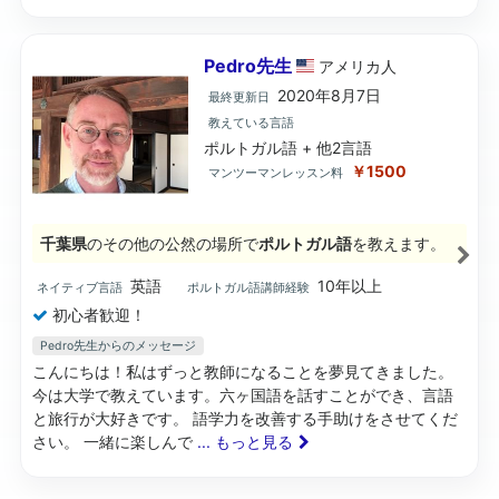
Pedro先生
アメリカ
人
2020年8月7日
最終更新日
教えている言語
ポルトガル語 + 他2言語
￥1500
マンツーマンレッスン料
千葉県
のその他の公然の場所で
ポルトガル語
を教えます。
英語
10年以上
ネイティブ言語
ポルトガル語講師経験
初心者歓迎！
Pedro先生からのメッセージ
こんにちは！私はずっと教師になることを夢見てきました。
今は大学で教えています。六ヶ国語を話すことができ、言語
と旅行が大好きです。 語学力を改善する手助けをさせてくだ
さい。 一緒に楽しんで
... もっと見る