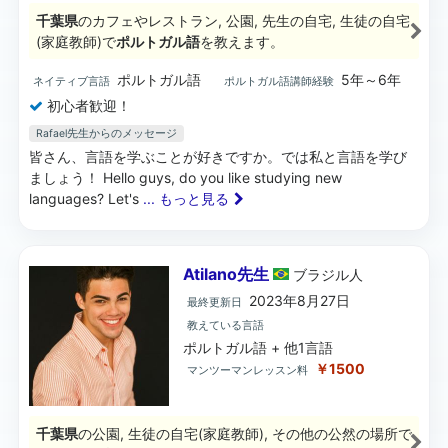
千葉県
のカフェやレストラン, 公園, 先生の自宅, 生徒の自宅
(家庭教師)で
ポルトガル語
を教えます。
ポルトガル語
5年～6年
ネイティブ言語
ポルトガル語講師経験
初心者歓迎！
Rafael先生からのメッセージ
皆さん、言語を学ぶことが好きですか。では私と言語を学び
ましょう！ Hello guys, do you like studying new
languages? Let's
... もっと見る
Atilano先生
ブラジル
人
2023年8月27日
最終更新日
教えている言語
ポルトガル語 + 他1言語
￥1500
マンツーマンレッスン料
千葉県
の公園, 生徒の自宅(家庭教師), その他の公然の場所で