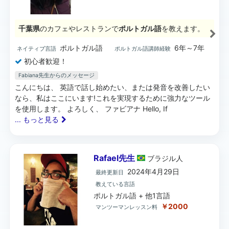
千葉県
のカフェやレストランで
ポルトガル語
を教えます。
ポルトガル語
6年～7年
ネイティブ言語
ポルトガル語講師経験
初心者歓迎！
Fabiana先生からのメッセージ
こんにちは、 英語で話し始めたい、または発音を改善したい
なら、私はここにいます!これを実現するために強力なツール
を使用します。 よろしく、 ファビアナ Hello, If
... もっと見る
Rafael先生
ブラジル
人
2024年4月29日
最終更新日
教えている言語
ポルトガル語 + 他1言語
￥2000
マンツーマンレッスン料