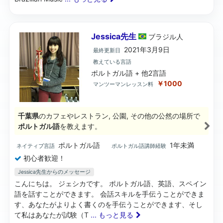
Jessica先生
ブラジル
人
2021年3月9日
最終更新日
教えている言語
ポルトガル語 + 他2言語
￥1000
マンツーマンレッスン料
千葉県
のカフェやレストラン, 公園, その他の公然の場所で
ポルトガル語
を教えます。
ポルトガル語
1年未満
ネイティブ言語
ポルトガル語講師経験
初心者歓迎！
Jessica先生からのメッセージ
こんにちは。 ジェシカです。 ポルトガル語、英語、スペイン
語を話すことができます。 会話スキルを手伝うことができま
す、あなたがよりよく書くのを手伝うことができます、そし
て私はあなたが試験（T
... もっと見る