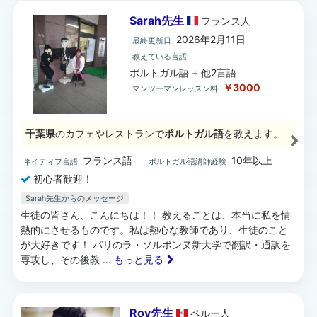
Sarah先生
フランス
人
2026年2月11日
最終更新日
教えている言語
ポルトガル語 + 他2言語
￥3000
マンツーマンレッスン料
千葉県
のカフェやレストランで
ポルトガル語
を教えます。
フランス語
10年以上
ネイティブ言語
ポルトガル語講師経験
初心者歓迎！
Sarah先生からのメッセージ
生徒の皆さん、こんにちは！！ 教えることは、本当に私を情
熱的にさせるものです。私は熱心な教師であり、生徒のこと
が大好きです！ パリのラ・ソルボンヌ新大学で翻訳・通訳を
専攻し、その後教
... もっと見る
Roy先生
ペルー
人