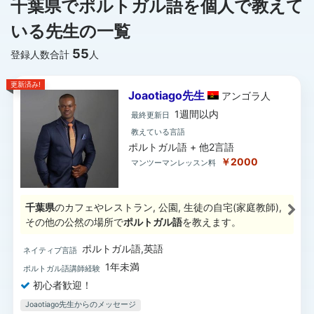
千葉県でポルトガル語を個人で教えて
いる先生の一覧
55
登録人数合計
人
更新済み!
Joaotiago先生
アンゴラ
人
1週間以内
最終更新日
教えている言語
ポルトガル語 + 他2言語
￥2000
マンツーマンレッスン料
千葉県
のカフェやレストラン, 公園, 生徒の自宅(家庭教師),
その他の公然の場所で
ポルトガル語
を教えます。
ポルトガル語,英語
ネイティブ言語
1年未満
ポルトガル語講師経験
初心者歓迎！
Joaotiago先生からのメッセージ