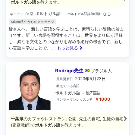
ポルトガル語
を教えます。
ポルトガル語
なし
ネイティブ言語
ポルトガル語講師経験
Atilano先生からのメッセージ
皆さんへ、 新しい言語を学ぶことは、素晴らしい冒険の始ま
りです。新しい言語を習得することは、世界をより広く理解
し、異なる文化とのつながりを深める絶好の機会です。新し
い言語を学ぶことで、
... もっと見る
Rodrigo先生
ブラジル
人
2023年5月23日
最終更新日
教えている言語
ポルトガル語 + 他2言語
￥1000
マンツーマンレッスン料
千葉県
のカフェやレストラン, 公園, 先生の自宅, 生徒の自宅
(家庭教師)で
ポルトガル語
を教えます。