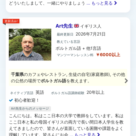
どういたしまして、一緒にやりましょう
... もっと見る
更新済み!
Art先生
イギリス
人
2026年7月21日
最終更新日
教えている言語
ポルトガル語 + 他1言語
￥6000以上
マンツーマンレッスン料
千葉県
のカフェやレストラン, 生徒の自宅(家庭教師), その他
の公然の場所で
ポルトガル語
を教えます。
英語
20年以上
ネイティブ言語
ポルトガル語講師経験
初心者歓迎！
Art先生からのメッセージ
こんにちは。私はここ日本の大学で教師をしています。私は
ここ日本と私の母国イギリスの両方で長い間日本人学生を教
えてきましたので、皆さんが直面している困難や課題をよく
理解しています。皆さんにお会
... もっと見る