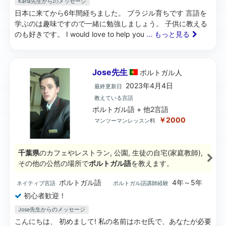
Karla先生からのメッセージ
日本に来てから6年間経ちました。 ブラジル育ちです 言語を
学ぶのは趣味ですので一緒に勉強しましょう。 子供に教える
のも好きです。 I would love to help you
... もっと見る
Jose先生
ポルトガル
人
2023年4月4日
最終更新日
教えている言語
ポルトガル語 + 他2言語
￥2000
マンツーマンレッスン料
千葉県
のカフェやレストラン, 公園, 生徒の自宅(家庭教師),
その他の公然の場所で
ポルトガル語
を教えます。
ポルトガル語
4年～5年
ネイティブ言語
ポルトガル語講師経験
初心者歓迎！
Jose先生からのメッセージ
こんにちは、 初めまして! 私の名前はホセ氏で、あなたが必要