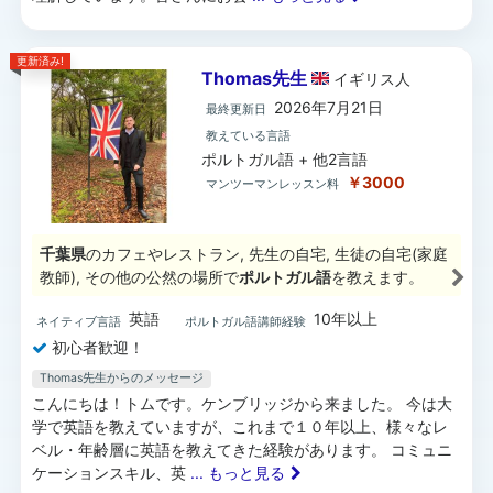
更新済み!
Thomas先生
イギリス
人
2026年7月21日
最終更新日
教えている言語
ポルトガル語 + 他2言語
￥3000
マンツーマンレッスン料
千葉県
のカフェやレストラン, 先生の自宅, 生徒の自宅(家庭
教師), その他の公然の場所で
ポルトガル語
を教えます。
英語
10年以上
ネイティブ言語
ポルトガル語講師経験
初心者歓迎！
Thomas先生からのメッセージ
こんにちは！トムです。ケンブリッジから来ました。 今は大
学で英語を教えていますが、これまで１０年以上、様々なレ
ベル・年齢層に英語を教えてきた経験があります。 コミュニ
ケーションスキル、英
... もっと見る