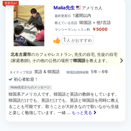
更新済み!
Malia先生
アメリカ
人
1週間以内
最終更新日
韓国語 + 他1言語
教えている言語
￥5000
マンツーマンレッスン料
1
人
がおすすめ
北名古屋市
のカフェやレストラン, 先生の自宅, 生徒の自宅
(家庭教師), その他の公然の場所で
韓国語
を教えます。
英語 & 韓国語
5年～6年
ネイティブ言語
韓国語講師経験
初心者歓迎！
Malia先生からのメッセージ
韓国系アメリカ人です。韓国語と英語の教師をしています。
韓国語だけでも、英語だけでも、英語と韓国語を同時に教え
ることも可能です。歌うことが大好きなので歌いながら生徒
と楽しく勉強しています。一緒
... もっと見る