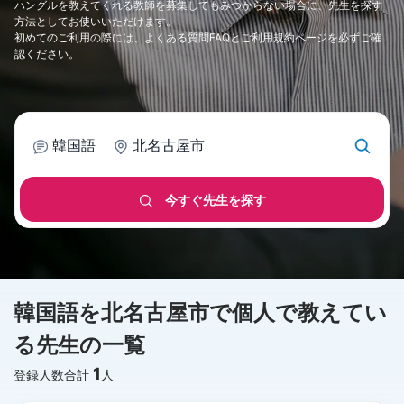
ハングルを教えてくれる教師を募集してもみつからない場合に、先生を探す
方法としてお使いいただけます。
初めてのご利用の際には、
よくある質問FAQ
と
ご利用規約
ページを必ずご確
認ください。
韓国語
北名古屋市
今すぐ先生を探す
韓国語を北名古屋市で個人で教えてい
る先生の一覧
1
登録人数合計
人