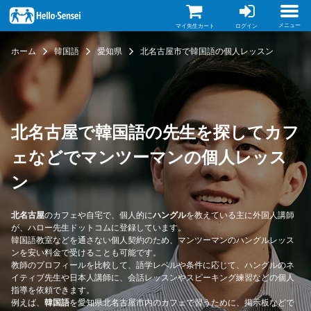
メ
イ
ン
メニュー
マイ先生カート
ログイン
コ
ン
ホーム
韓国語
愛知県
北名古屋市で韓国語の個人レッスン
テ
ン
ツ
に
移
動
北名古屋で韓国語の先生を探してカフ
ェなどでマンツーマンの個人レッス
ン
北名古屋
のカフェや自宅で、個人的に
ハングル
を教えている主に外国人講師
が、ハロー先生ドットコムに登録しています。
韓国語教室などを通さない個人契約のため、マンツーマンのハングルレッス
ンを安い料金で受けることも可能です。
教師のプロフィールを比較して、語学レベルや条件に応じて、ハングルのネ
イティブ先生や日本人講師に、会話レッスンやスピーキング練習などの個人
指導を依頼できます。
例えば、
韓国語
を愛知県北名古屋市内のカフェで習うために、掲示板などで