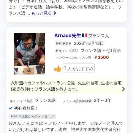
身です！ 日本に住んでおり、20年以上フランス語を教えてい
ます（ビデオ通話、語学学校、高校の非常勤講師など）。 フ
ランス語
... もっと見る
Arnaud先生
フランス
人
2023年3月13日
最終更新日
フランス語 + 他1言語
教えている言語
￥3500
マンツーマンレッスン料
1
人
がおすすめ
六甲道
のカフェやレストラン, 公園, 先生の自宅, 生徒の自宅
(家庭教師)で
フランス語
を教えます。
フランス語
2年～3年
ネイティブ言語
フランス語講師経験
初心者歓迎！
Arnaud先生からのメッセージ
皆さん こんにちは〜 アルノーと申します。アルノーと呼んで
いただければ嬉しいです。現在、神戸大学国際文化学研究科