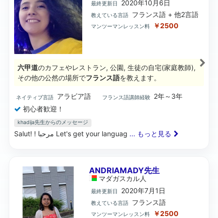
2020年10月6日
最終更新日
フランス語 + 他2言語
教えている言語
￥2500
マンツーマンレッスン料
六甲道
のカフェやレストラン, 公園, 生徒の自宅(家庭教師),
その他の公然の場所で
フランス語
を教えます。
アラビア語
2年～3年
ネイティブ言語
フランス語講師経験
初心者歓迎！
khadija先生からのメッセージ
Salut! ! مرحبا Let's get your languag
... もっと見る
ANDRIAMADY先生
マダガスカル
人
2020年7月1日
最終更新日
フランス語
教えている言語
￥2500
マンツーマンレッスン料