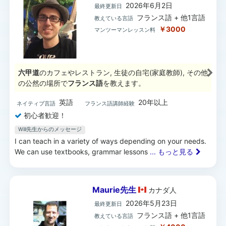
2026年6月2日
最終更新日
フランス語 + 他1言語
教えている言語
￥3000
マンツーマンレッスン料
六甲道
のカフェやレストラン, 生徒の自宅(家庭教師), その他
の公然の場所で
フランス語
を教えます。
英語
20年以上
ネイティブ言語
フランス語講師経験
初心者歓迎！
Will先生からのメッセージ
I can teach in a variety of ways depending on your needs.
We can use textbooks, grammar lessons
... もっと見る
Maurie先生
カナダ
人
2026年5月23日
最終更新日
フランス語 + 他1言語
教えている言語