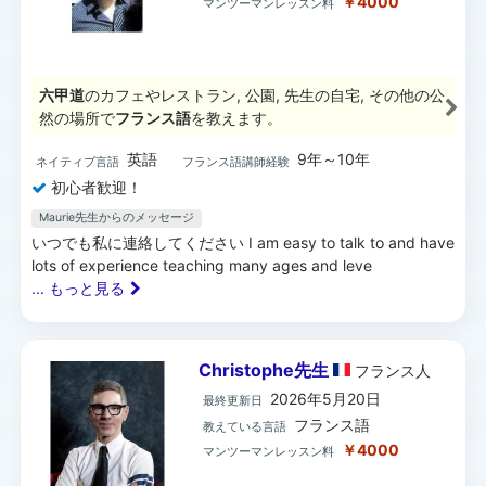
￥4000
マンツーマンレッスン料
六甲道
のカフェやレストラン, 公園, 先生の自宅, その他の公
然の場所で
フランス語
を教えます。
英語
9年～10年
ネイティブ言語
フランス語講師経験
初心者歓迎！
Maurie先生からのメッセージ
いつでも私に連絡してください I am easy to talk to and have
lots of experience teaching many ages and leve
... もっと見る
Christophe先生
フランス
人
2026年5月20日
最終更新日
フランス語
教えている言語
￥4000
マンツーマンレッスン料