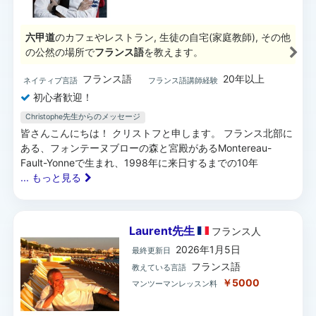
六甲道
のカフェやレストラン, 生徒の自宅(家庭教師), その他
の公然の場所で
フランス語
を教えます。
フランス語
20年以上
ネイティブ言語
フランス語講師経験
初心者歓迎！
Christophe先生からのメッセージ
皆さんこんにちは！ クリストフと申します。 フランス北部に
ある、フォンテーヌブローの森と宮殿があるMontereau-
Fault-Yonneで生まれ、1998年に来日するまでの10年
... もっと見る
Laurent先生
フランス
人
2026年1月5日
最終更新日
フランス語
教えている言語
￥5000
マンツーマンレッスン料