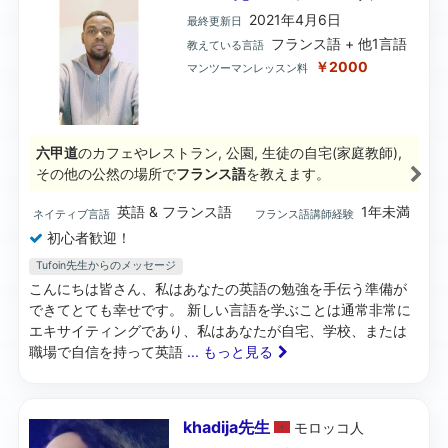
2021年4月6日
最終更新日
フランス語 + 他1言語
教えている言語
￥2000
マンツーマンレッスン料
六甲道
のカフェやレストラン, 公園, 生徒の自宅(家庭教師),
その他の公然の場所で
フランス語
を教えます。
英語 & フランス語
1年未満
ネイティブ言語
フランス語講師経験
初心者歓迎！
Tufoin先生からのメッセージ
こんにちは皆さん、私はあなたの英語の勉強を手伝う準備が
できてとても幸せです。 新しい言語を学ぶことは通常非常に
エキサイティングであり、私はあなたが自宅、学校、または
職場で自信を持って英語
... もっと見る
khadija先生
モロッコ
人