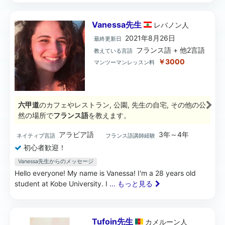
Vanessa先生
レバノン
人
2021年8月26日
最終更新日
フランス語 + 他2言語
教えている言語
￥3000
マンツーマンレッスン料
六甲道
のカフェやレストラン, 公園, 先生の自宅, その他の公
然の場所で
フランス語
を教えます。
アラビア語
3年～4年
ネイティブ言語
フランス語講師経験
初心者歓迎！
Vanessa先生からのメッセージ
Hello everyone! My name is Vanessa! I'm a 28 years old
student at Kobe University. I
... もっと見る
Tufoin先生
カメルーン
人