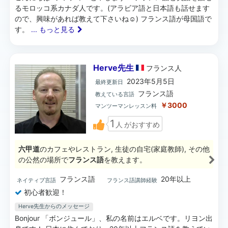
るモロッコ系カナダ人です。(アラビア語と日本語も話せます
ので、興味があれば教えて下さいね☺️) フランス語が母国語で
す。
... もっと見る
Herve先生
フランス
人
2023年5月5日
最終更新日
フランス語
教えている言語
￥3000
マンツーマンレッスン料
1
人
がおすすめ
六甲道
のカフェやレストラン, 生徒の自宅(家庭教師), その他
の公然の場所で
フランス語
を教えます。
フランス語
20年以上
ネイティブ言語
フランス語講師経験
初心者歓迎！
Herve先生からのメッセージ
Bonjour 「ボンジュール」、私の名前はエルベです。リヨン出