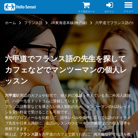
メ
イ
ン
メニュー
マイ先生カート
ログイン
コ
ン
ホーム
フランス語
JR東海道本線(神戸線)
六甲道でフランス語の個
テ
ン
ツ
に
移
動
六甲道でフランス語の先生を探して
カフェなどでマンツーマンの個人レ
ッスン
六甲道
駅周辺のカフェや自宅で、個人的に
仏語
を教えている主に外国人講師
が、ハロー先生ドットコムに登録しています。
フランス語教室などを通さない個人契約のため、マンツーマンの仏語レッス
ンを安い料金で受けることも可能です。
教師のプロフィールを比較して、語学レベルや条件に応じて仏語のネイティ
ブ先生や日本人講師に、会話レッスンやスピーキング練習などの個人指導を
依頼できます。
例えば、
フランス語
を六甲道のカフェで習うために、掲示板などで仏語を教