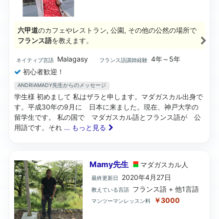
六甲道
のカフェやレストラン, 公園, その他の公然の場所で
フランス語
を教えます。
Malagasy
4年～5年
ネイティブ言語
フランス語講師経験
初心者歓迎！
ANDRIAMADY先生からのメッセージ
学生様 初めまして 私はザラと申します。マダガスカル出身で
す。平成30年の9月に 日本に来ました。現在、神戸大学の
留学生です。 私の国で マダガスカル語とフランス語が 公
用語です。それ
... もっと見る
Mamy先生
マダガスカル
人
2020年4月27日
最終更新日
フランス語 + 他1言語
教えている言語
￥3000
マンツーマンレッスン料