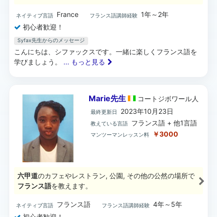
France
1年～2年
ネイティブ言語
フランス語講師経験
初心者歓迎！
Syfax先生からのメッセージ
こんにちは、シファックスです。一緒に楽しくフランス語を
学びましょう。
... もっと見る
Marie先生
コートジボワール
人
2023年10月23日
最終更新日
フランス語 + 他1言語
教えている言語
￥3000
マンツーマンレッスン料
六甲道
のカフェやレストラン, 公園, その他の公然の場所で
フランス語
を教えます。
フランス語
4年～5年
ネイティブ言語
フランス語講師経験
初心者歓迎！