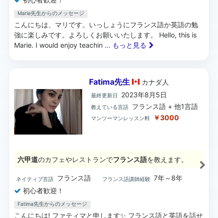
Marie先生からのメッセージ
こんにちは、マリです。いっしょうにフランス語か英語の勉
強に楽しみです。よろしくお願いいたします。 Hello, this is
Marie. I would enjoy teachin
... もっと見る
Fatima先生
カナダ
人
2023年8月5日
最終更新日
フランス語 + 他1言語
教えている言語
￥3000
マンツーマンレッスン料
六甲道
のカフェやレストランで
フランス語
を教えます。
フランス語
7年～8年
ネイティブ言語
フランス語講師経験
初心者歓迎！
Fatima先生からのメッセージ
こんにちは! ファティマと申します✨ フランス語と英語を話せ