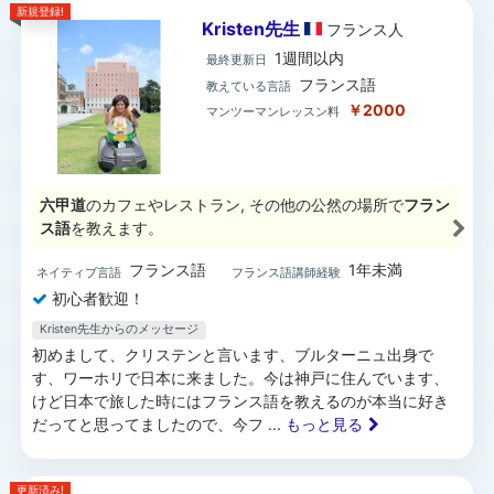
新規登録!
Kristen先生
フランス
人
1週間以内
最終更新日
フランス語
教えている言語
￥2000
マンツーマンレッスン料
六甲道
のカフェやレストラン, その他の公然の場所で
フラン
ス語
を教えます。
フランス語
1年未満
ネイティブ言語
フランス語講師経験
初心者歓迎！
Kristen先生からのメッセージ
初めまして、クリステンと言います、ブルターニュ出身で
す、ワーホリで日本に来ました。今は神戸に住んでいます、
けど日本で旅した時にはフランス語を教えるのが本当に好き
だってと思ってましたので、今フ
... もっと見る
更新済み!