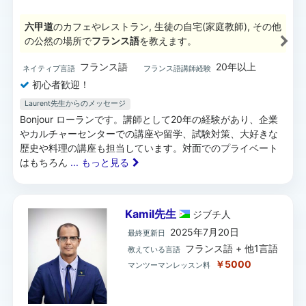
六甲道
のカフェやレストラン, 生徒の自宅(家庭教師), その他
の公然の場所で
フランス語
を教えます。
フランス語
20年以上
ネイティブ言語
フランス語講師経験
初心者歓迎！
Laurent先生からのメッセージ
Bonjour ローランです。講師として20年の経験があり、企業
やカルチャーセンターでの講座や留学、試験対策、大好きな
歴史や料理の講座も担当しています。対面でのプライベート
はもちろん
... もっと見る
Kamil先生
ジブチ
人
2025年7月20日
最終更新日
フランス語 + 他1言語
教えている言語
￥5000
マンツーマンレッスン料