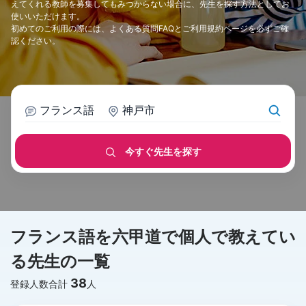
えてくれる教師を募集してもみつからない場合に、先生を探す方法としてお
使いいただけます。
初めてのご利用の際には、
よくある質問FAQ
と
ご利用規約
ページを必ずご確
認ください。
フランス語
神戸市
今すぐ先生を探す
フランス語を六甲道で個人で教えてい
る先生の一覧
38
登録人数合計
人