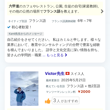
六甲道
のカフェやレストラン, 公園, 生徒の自宅(家庭教師),
その他の公然の場所で
フランス語
を教えます。
フランス語
6年～7年
ネイティブ言語
フランス語講師経験
初心者歓迎！
Kamil先生からのメッセージ
自己紹介をさせてください。 私はカミルと申します。様々な
業界において、教育やコンサルティングの分野で豊富な経験
を積んでまいりました。 語学と文化交流に深い情熱を持ち、
皆さんの学問的・職業
... もっと見る
Victor先生
スイス
人
2025年5月21日
最終更新日
フランス語 + 他2言語
教えている言語
￥2000
マンツーマンレッスン料
3
人
がおすすめ