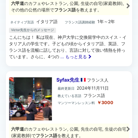
六甲道
のカフェやレストラン, 公園, 生徒の自宅(家庭教師),
その他の公然の場所で
フランス語
を教えます。
イタリア語
1年～2年
ネイティブ言語
フランス語講師経験
Victor先生からのメッセージ
こんにちは！ 私は現在、神戸大学に交換留学中のスイス・イ
タリア人の学生です。子どもの頃からイタリア語、英語、フ
ランス語を流暢に話しており、言語に対して強い情熱を持っ
ています。さらに、4つの
... もっと見る
Syfax先生
フランス
人
2024年11月11日
最終更新日
フランス語
教えている言語
￥3000
マンツーマンレッスン料
六甲道
のカフェやレストラン, 公園, 先生の自宅, 生徒の自宅
(家庭教師)で
フランス語
を教えます。