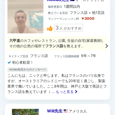
1週間以内
最終更新日
フランス語 + 他1言語
教えている言語
￥3000
マンツーマンレッスン料
3
人
がおすすめ
六甲道
のカフェやレストラン, 公園, 生徒の自宅(家庭教師),
その他の公然の場所で
フランス語
を教えます。
フランス語
6年～7年
ネイティブ言語
フランス語講師経験
初心者歓迎！
nicolas先生からのメッセージ
こんにちは、ニックと申します。私はフランスのパリ出身で
すが、オーストラリアのシドニーでも20年近く過ごし、製薬
業界で働いていました。ここ8年間は、神戸と大阪で英語とフ
ランス語を教えています（
... もっと見る
Will先生
アメリカ
人