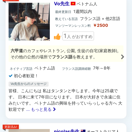
Vo先生
ベトナム
人
1週間以内
最終更新日
フランス語 + 他2言語
教えている言語
￥2500
マンツーマンレッスン料
1
人
がおすすめ
六甲道
のカフェやレストラン, 公園, 生徒の自宅(家庭教師),
その他の公然の場所で
フランス語
を教えます。
ベトナム語
7年～8年
ネイティブ言語
フランス語講師経験
初心者歓迎！
Vo先生からのメッセージ
皆様、こんにちは 私はタンタンと申します。今年は25歳で
す。 日本に来て7年目になります。 日本が大好きで永遠に住
みたいです。 ベトナム語の興味を持っていらっしゃる方へ 大
歓迎です
... もっと見る
更新済み!
nicolas先生
オーストラリア
人