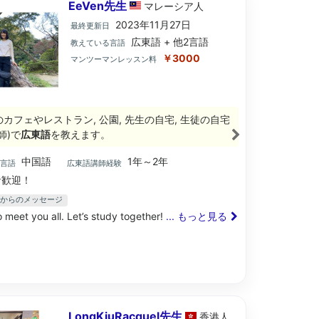
EeVen先生
マレーシア
人
2023年11月27日
最終更新日
広東語 + 他2言語
教えている言語
￥3000
マンツーマンレッスン料
のカフェやレストラン, 公園, 先生の自宅, 生徒の自宅
師)で
広東語
を教えます。
中国語
1年～2年
ブ言語
広東語講師経験
歓迎！
先生からのメッセージ
 meet you all. Let’s study together!
... もっと見る
LongKiuRacquel先生
香港
人