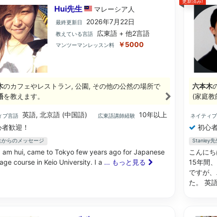
更新済み!
Hui先生
マレーシア
人
2026年7月22日
最終更新日
広東語 + 他2言語
教えている言語
￥5000
マンツーマンレッスン料
木
のカフェやレストラン, 公園, その他の公然の場所で
六本木
語
を教えます。
(家庭教
英語, 北京語 (中国語)
10年以上
ィブ言語
広東語講師経験
ネイティ
心者歓迎！
初心者
先生からのメッセージ
Stanl
 am hui, came to Tokyo few years ago for Japanese
こんにち
ge course in Keio University. I a
... もっと見る
15年間
ですが、
た。 英