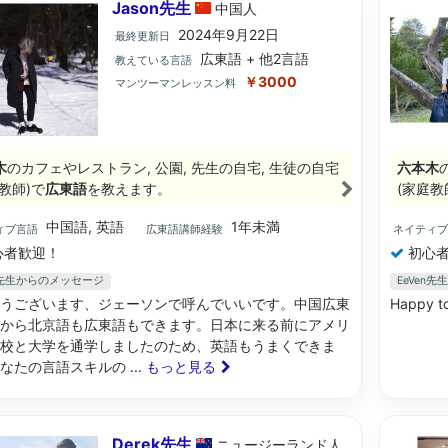
Jason先生
中国
人
2024年9月22日
最終更新日
広東語 + 他2言語
教えている言語
￥3000
マンツーマンレッスン料
木
のカフェやレストラン, 公園, 先生の自宅, 生徒の自宅
六本木
教師)で
広東語
を教えます。
(家庭教
中国語, 英語
1年未満
ィブ言語
広東語講師経験
ネイティ
心者歓迎！
初心者
on先生からのメッセージ
EeVen
うございます、ジェーソンで呼んでいいです。中国広東
Happy to
から北京語も広東語もできます。日本に来る前にアメリ
校と大学を通学しましたのため、英語もうまくできま
あなたの言語スキルの
... もっと見る
Derek先生
ニュージーランド
人