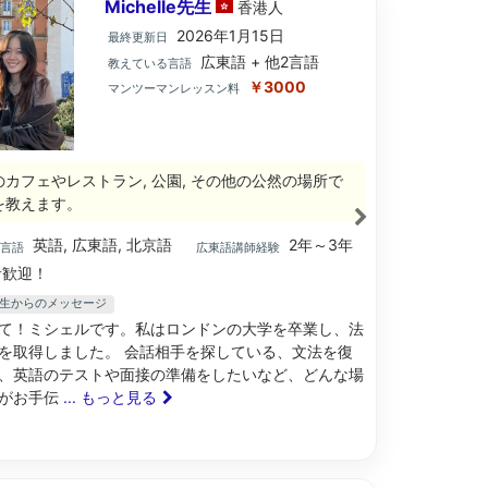
Michelle先生
香港
人
2026年1月15日
最終更新日
広東語 + 他2言語
教えている言語
￥3000
マンツーマンレッスン料
のカフェやレストラン, 公園, その他の公然の場所で
を教えます。
英語, 広東語, 北京語
2年～3年
ブ言語
広東語講師経験
歓迎！
le先生からのメッセージ
て！ミシェルです。私はロンドンの大学を卒業し、法
を取得しました。 会話相手を探している、文法を復
、英語のテストや面接の準備をしたいなど、どんな場
がお手伝
... もっと見る