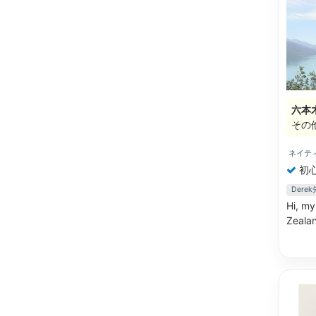
六本
その
ネイテ
初
Der
Hi, my
Zealan