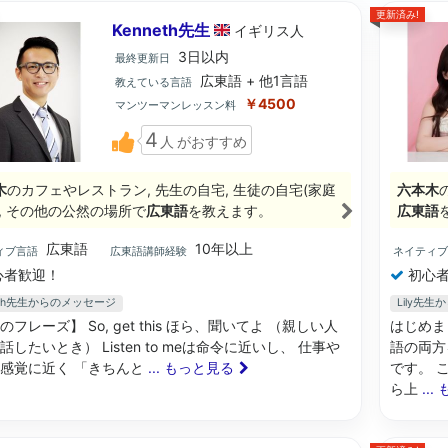
更新済み!
Kenneth先生
イギリス
人
3日以内
最終更新日
広東語 + 他1言語
教えている言語
￥4500
マンツーマンレッスン料
4
人
がおすすめ
木
のカフェやレストラン, 先生の自宅, 生徒の自宅(家庭
六本木
), その他の公然の場所で
広東語
を教えます。
広東語
広東語
10年以上
ィブ言語
広東語講師経験
ネイティ
心者歓迎！
初心者
neth先生からのメッセージ
Lily先
フレーズ】 So, get this ほら、聞いてよ （親しい人
はじめま
話したいとき） Listen to meは命令に近いし、 仕事や
語の両方
感覚に近く 「きちんと
... もっと見る
です。 
ら上
..