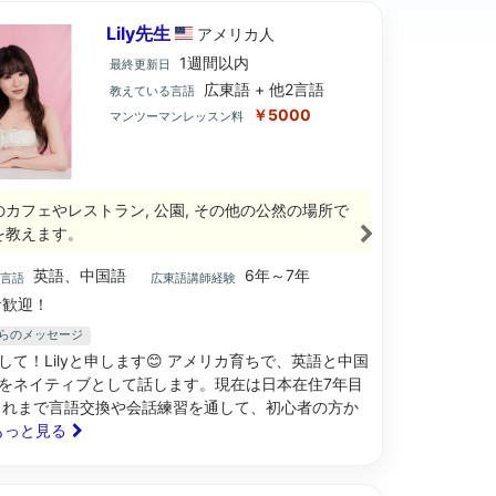
Lily先生
アメリカ
人
1週間以内
最終更新日
広東語 + 他2言語
教えている言語
￥5000
マンツーマンレッスン料
のカフェやレストラン, 公園, その他の公然の場所で
を教えます。
英語、中国語
6年～7年
ブ言語
広東語講師経験
歓迎！
生からのメッセージ
して！Lilyと申します😊 アメリカ育ちで、英語と中国
をネイティブとして話します。現在は日本在住7年目
これまで言語交換や会話練習を通して、初心者の方か
. もっと見る