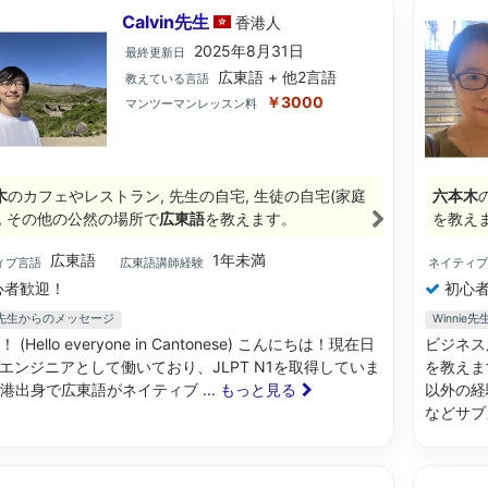
Calvin先生
香港
人
2025年8月31日
最終更新日
広東語 + 他2言語
教えている言語
￥3000
マンツーマンレッスン料
木
のカフェやレストラン, 先生の自宅, 生徒の自宅(家庭
六本木
), その他の公然の場所で
広東語
を教えます。
を教え
広東語
1年未満
ィブ言語
広東語講師経験
ネイティ
心者歓迎！
初心者
in先生からのメッセージ
Winni
 (Hello everyone in Cantonese) こんにちは！現在日
ビジネス
Tエンジニアとして働いており、JLPT N1を取得していま
を教えま
香港出身で広東語がネイティブ
... もっと見る
以外の経
などサブ