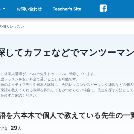
へ
お問い合わせ
Teacher's Site
の個人レッスン
探してカフェなどでマンツーマ
主に外国人講師が、ハロー先生ドットコムに登録しています。
東語レッスンを安い料金で受けることも可能です。
東語のネイティブ先生や日本人講師に、会話レッスンやスピーキング練習などの個人
広東語を教えてくれる教師を募集してもみつからない場合に、先生を探す方法として
ジを必ずご確認ください。
語を六本木で個人で教えている先生の一
29
数合計
人