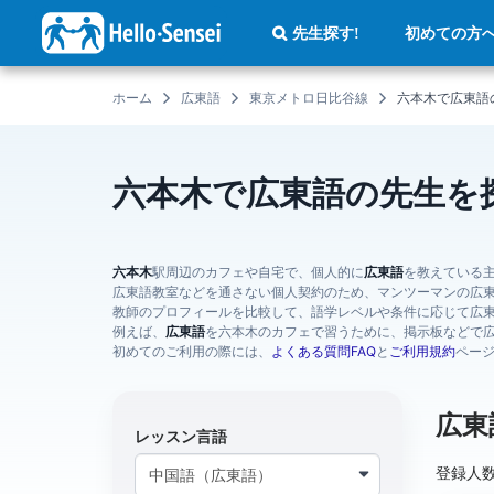
メ
イ
初めての方
先生探す!
ン
コ
ン
テ
ホーム
広東語
東京メトロ日比谷線
六本木で広東語
ン
ツ
に
移
動
六本木で広東語の先生を
六本木
駅周辺のカフェや自宅で、個人的に
広東語
を教えている
広東語教室などを通さない個人契約のため、マンツーマンの広
教師のプロフィールを比較して、語学レベルや条件に応じて広
例えば、
広東語
を六本木のカフェで習うために、掲示板などで
初めてのご利用の際には、
よくある質問FAQ
と
ご利用規約
ペー
広東
レッスン言語
登録人