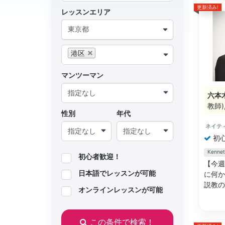
更新済み!
レッスンエリア
東京都
港区
マンツーマン
六本
教師
性別
年代
ネイテ
初
Ken
初心者歓迎！
【今週の
日本語でレッスンが可能
に何か
説教の
オンラインレッスンが可能
この条件で検索！