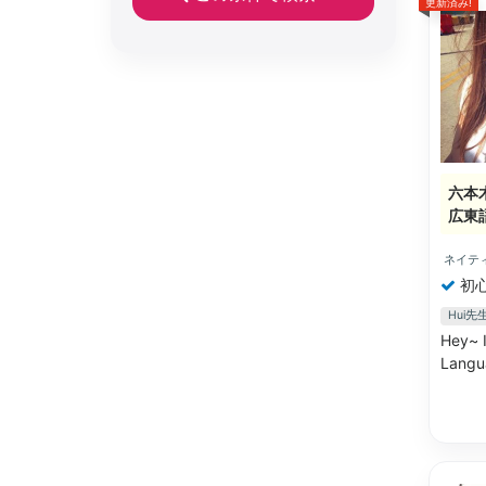
更新済み!
六本
広東
ネイテ
初
Hui
Hey~ I
Langua