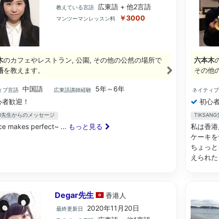
広東語 + 他2言語
教えている言語
￥3000
マンツーマンレッスン料
木
のカフェやレストラン, 公園, その他の公然の場所で
六本木
語
を教えます。
その他
中国語
5年～6年
ィブ言語
広東語講師経験
ネイティ
心者歓迎！
初心者
WEI先生からのメッセージ
TIKSA
ice makes perfect~
... もっと見る
私は香港
ケーキを
ちょっと
えられた
Degar先生
香港
人
2020年11月20日
最終更新日