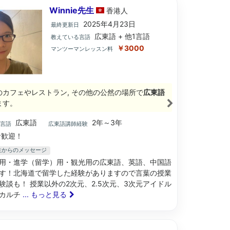
Winnie先生
香港
人
2025年4月23日
最終更新日
広東語 + 他1言語
教えている言語
￥3000
マンツーマンレッスン料
のカフェやレストラン, その他の公然の場所で
広東語
ます。
広東語
2年～3年
ブ言語
広東語講師経験
歓迎！
e先生からのメッセージ
用・進学（留学）用・観光用の広東語、英語、中国語
す！北海道で留学した経験がありますので言葉の授業
験談も！ 授業以外の2次元、2.5次元、3次元アイドル
カルチ
... もっと見る