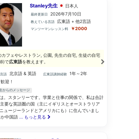
Stanley先生
日本
人
2026年7月10日
最終更新日
広東語 + 他2言語
教えている言語
￥2000
マンツーマンレッスン料
のカフェやレストラン, 公園, 先生の自宅, 生徒の自宅
師)で
広東語
を教えます。
北京語 & 英語
1年～2年
ブ言語
広東語講師経験
歓迎！
ey先生からのメッセージ
は。スタンリーです。学業と仕事の関係で、私は合計
、主要な英語圏の国（主にイギリスとオーストラリア
ニュージーランドとアメリカにも）に住んでいまし
語か中国語
... もっと見る