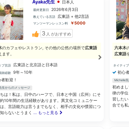
Ayaka先生
日本
人
2026年6月3日
最終更新日
広東語 + 他2言語
教えている言語
￥5000
マンツーマンレッスン料
3
人
がおすすめ
木
のカフェやレストラン, その他の公然の場所で
広東語
六本木
えます。
広東語
広東語と北京語と日本語
ィブ言語
ネイティ
9年～10年
初心者
講師経験
心者歓迎！
Michel
初めまし
ka先生からのメッセージ
律の学位
ちは！私は、日中のハーフで、日本と中国（広州）にそ
習したい
約10年間の生活経験があります。異文化コミュニケー
合でも私
は、言語能力は言うまでもなく、相手の文化や慣習につ
も知らないとうまく
... もっと見る