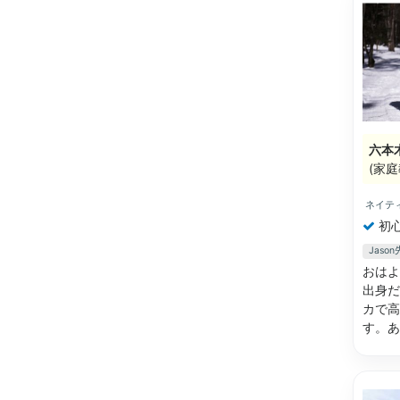
六本
(家庭
ネイテ
初
Jas
おはよ
出身だ
カで高
す。