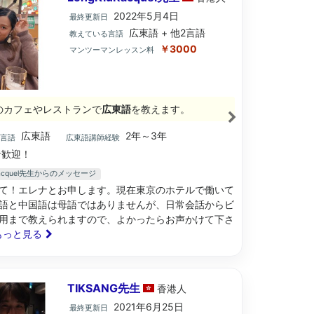
2022年5月4日
最終更新日
広東語 + 他2言語
教えている言語
￥3000
マンツーマンレッスン料
のカフェやレストランで
広東語
を教えます。
広東語
2年～3年
ブ言語
広東語講師経験
歓迎！
uRacquel先生からのメッセージ
て！エレナとお申します。現在東京のホテルで働いて
語と中国語は母語ではありませんが、日常会話からビ
用まで教えられますので、よかったらお声かけて下さ
. もっと見る
TIKSANG先生
香港
人
2021年6月25日
最終更新日