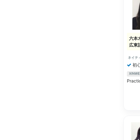
六本
広東
ネイテ
初
XIN
Pract