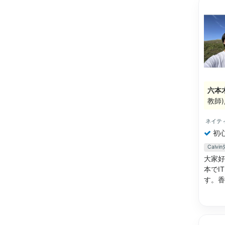
六本
教師
ネイテ
初
Calv
大家好！
本でI
す。