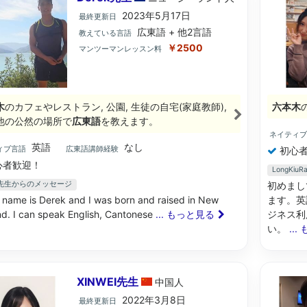
2023年5月17日
最終更新日
広東語 + 他2言語
教えている言語
￥2500
マンツーマンレッスン料
木
のカフェやレストラン, 公園, 生徒の自宅(家庭教師),
六本木
他の公然の場所で
広東語
を教えます。
ネイティ
英語
なし
ィブ言語
広東語講師経験
初心者
心者歓迎！
LongKi
ek先生からのメッセージ
初めまし
 name is Derek and I was born and raised in New
ます。英
d. I can speak English, Cantonese
... もっと見る
ジネス利
い。
..
XINWEI先生
中国
人
2022年3月8日
最終更新日