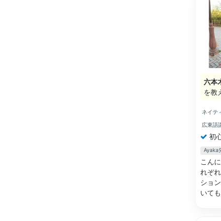
六本
を教
ネイテ
広東語
初
Aya
こんに
れぞれ
ション
いて