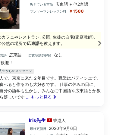
広東語 + 他2言語
教えている言語
￥1500
マンツーマンレッスン料
のカフェやレストラン, 公園, 生徒の自宅(家庭教師),
の公然の場所で
広東語
を教えます。
広東語
なし
ブ言語
広東語講師経験
歓迎！
NG先生からのメッセージ
人で、東京に来た２年目です。職業はパティシエで、
食べると作るのも大好きです。 仕事の休みの日に、
自分の語学も生かし、みんなに中国語や広東語とか教
ら嬉しいです
... もっと見る
Iris先生
香港
人
2020年9月6日
最終更新日