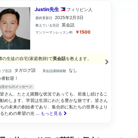
Justin先生
フィリピン
人
2025年2月3日
最終更新日
英会話
教えている言語
￥1500
マンツーマンレッスン料
市
の生徒の自宅(家庭教師)で
英会話
を教えます。
タガログ語
なし
ィブ言語
英会話講師経験
心者歓迎！
in先生からのメッセージ
皆さん、たとえ困難な状況であっても、前進し続けるこ
勧めします。学習は生涯にわたる豊かな旅です。皆さん
ちの未来の創始者であり、集合的に私たちの世界をより
するための希望の光
... もっと見る