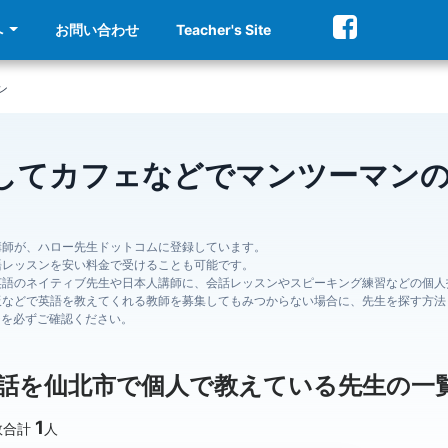
へ
お問い合わせ
Teacher's Site
ン
してカフェなどでマンツーマン
講師が、ハロー先生ドットコムに登録しています。
語レッスンを安い料金で受けることも可能です。
英語のネイティブ先生や日本人講師に、会話レッスンやスピーキング練習などの個人
板などで英語を教えてくれる教師を募集してもみつからない場合に、先生を探す方法
ジを必ずご確認ください。
話を仙北市で個人で教えている先生の一
1
数合計
人