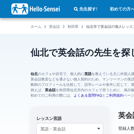
メ
イ
初めての方
先生探す!
ン
コ
ン
テ
ホーム
英会話
秋田県
仙北市で英会話の個人レッス
ン
ツ
に
移
動
仙北で英会話の先生を探
仙北
のカフェや自宅で、個人的に
英語
を教えている主に外国人
英会話教室などを通さない個人契約のため、マンツーマンの英
教師のプロフィールを比較して、語学レベルや条件に応じて、
例えば、
英会話
を秋田県仙北市内のカフェで習うために、掲示
初めてのご利用の際には、
よくある質問FAQ
と
ご利用規約
ペー
英会
レッスン言語
登録人