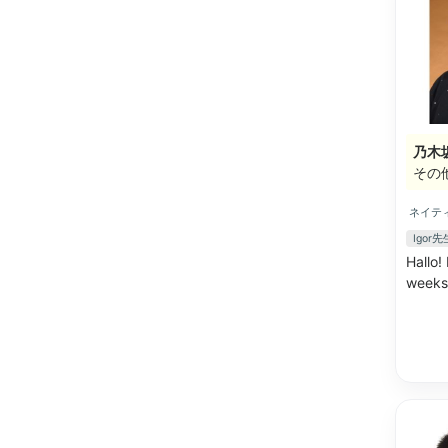
乃木
その
ネイテ
Igo
Hallo!
weeks 