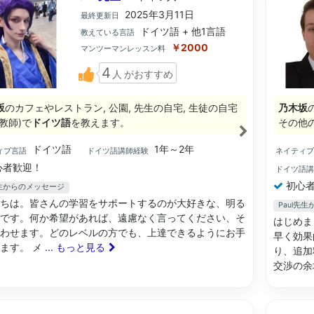
2025年3月11日
最終更新日
ドイツ語 + 他1言語
教えている言語
￥2000
マンツーマンレッスン料
4
人
がおすすめ
坂
のカフェやレストラン, 公園, 先生の自宅, 生徒の自宅
乃木坂
教師)で
ドイツ語
を教えます。
その他
ドイツ語
1年～2年
ィブ言語
ドイツ語講師経験
ネイティ
心者歓迎！
ドイツ語
初心者
先生からのメッセージ
ちは。皆さんの学習をサポートするのが大好きな、明る
Paul先
です。何か希望があれば、遠慮なく言ってください、そ
はじめま
わせます。どのレベルの方でも、上達できるようにお手
早く効果
ます。 メ
... もっと見る
り、追加
交渉の余