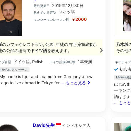
2019年12月30日
最終更新日
ドイツ語
教えている言語
￥2000
マンツーマンレッスン料
坂
のカフェやレストラン, 公園, 生徒の自宅(家庭教師),
乃木坂
他の公然の場所で
ドイツ語
を教えます。
その他
ドイツ語, Polish
1年未満
ィブ言語
ドイツ語講師経験
ネイティ
初心者
r先生からのメッセージ
 My name is Igor and I came from Germany a few
Meliss
ago to live abroad in Tokyo for
... もっと見る
はじめま
ーキング
語はさょっ
... もっ
David先生
インドネシア
人