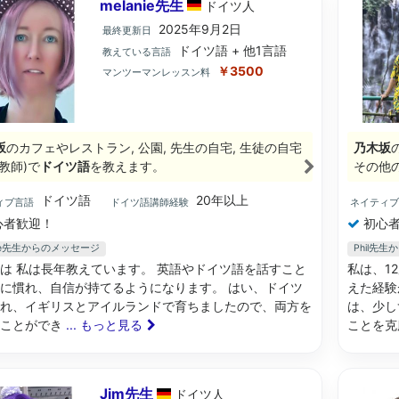
melanie先生
ドイツ
人
2025年9月2日
最終更新日
ドイツ語 + 他1言語
教えている言語
￥3500
マンツーマンレッスン料
坂
のカフェやレストラン, 公園, 先生の自宅, 生徒の自宅
乃木坂
教師)で
ドイツ語
を教えます。
その他
ドイツ語
20年以上
ィブ言語
ドイツ語講師経験
ネイティ
心者歓迎！
初心者
nie先生からのメッセージ
Phil先
は 私は長年教えています。 英語やドイツ語を話すこと
私は、1
に慣れ、自信が持てるようになります。 はい、ドイツ
えた経験
れ、イギリスとアイルランドで育ちましたので、両方を
は、少し
ることができ
... もっと見る
ことを克
Jim先生
ドイツ
人