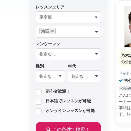
レッスンエリア
東京都
港区
マンツーマン
乃木
の公
性別
年代
ネイテ
初
Kili
初心者歓迎！
こんに
日本語でレッスンが可能
ーカー
本語は
オンラインレッスンが可能
す。
この条件で検索！