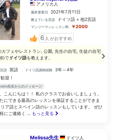
アメリカ
人
2021年7月11日
最終更新日
ドイツ語 + 他2言語
教えている言語
￥2000
マンツーマンレッスン料
6
人
がおすすめ
のカフェやレストラン, 公園, 先生の自宅, 生徒の自宅
師)で
ドイツ語
を教えます。
英語
3年～4年
ブ言語
ドイツ語講師経験
歓迎！
lejandro先生からのメッセージ
、こんにちは！！ 私のクラスでお会いしましょう。
たにできる最高のレッスンを保証することができま
タリア語とスペイン語のレッスンもしています。 ぜひ
軽にご連絡く
... もっと見る
Melissa先生
ドイツ
人