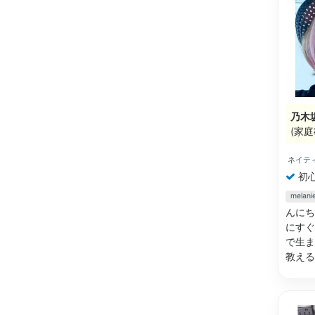
乃木
(家庭
ネイテ
初
mela
んにち
にすぐ
で生ま
教え