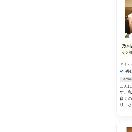
乃木
その
ネイテ
初
Sam
こんに
す。私
多くの
り、