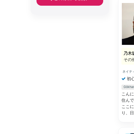
乃木
その
ネイテ
初
Gök
こんに
住んで
ここに
り、