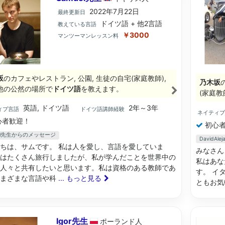
2022年7月22日
最終更新日
ドイツ語 + 他2言語
教えている言語
￥3000
マンツーマンレッスン料
坂
のカフェやレストラン, 公園, 生徒の自宅(家庭教師),
乃木坂
他の公然の場所で
ドイツ語
を教えます。
(家庭教
英語, ドイツ語
2年～3年
ィブ言語
ドイツ語講師経験
ネイティ
心者歓迎！
初心者
uel先生からのメッセージ
DavidA
ちは、サムです。 私は人を愛し、言語を愛していま
みなさん
はたくさん旅行しましたが、私が学んだことを世界中の
私はあな
人々と共有したいと思います。私は資格のある教師であ
す。 イ
さまざまな言語や科
... もっと見る
ともお気
Igor先生
ポーランド
人