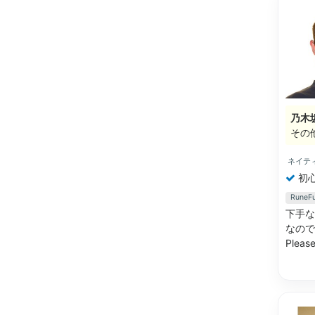
乃木
その
ネイテ
初
Rune
下手な
なので
Please