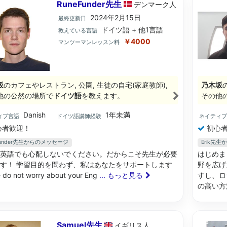
RuneFunder先生
デンマーク
人
2024年2月15日
最終更新日
ドイツ語 + 他1言語
教えている言語
￥4000
マンツーマンレッスン料
坂
のカフェやレストラン, 公園, 生徒の自宅(家庭教師),
乃木坂
他の公然の場所で
ドイツ語
を教えます。
その他
Danish
1年未満
ィブ言語
ドイツ語講師経験
ネイティ
心者歓迎！
初心者
Funder先生からのメッセージ
Erik先
英語でも心配しないでください。だからこそ先生が必要
はじめま
す！ 学習目的を問わず、私はあなたをサポートします
野を広げ
 do not worry about your Eng
... もっと見る
すし、ロ
の高い方
Samuel先生
イギリス
人