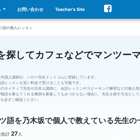
へ
お問い合わせ
Teacher's Site
ツ語の個人レッスン
を探してカフェなどでマンツー
に外国人講師が、ハロー先生ドットコムに登録しています。
独語レッスンを安い料金で受けることも可能です。
語のネイティブ先生や日本人講師に、会話レッスンやスピーキング練習などの個人指
で独語を教えてくれる教師を募集してもみつからない場合に、先生を探す方法として
ジを必ずご確認ください。
ツ語を乃木坂で個人で教えている先生の
27
数合計
人