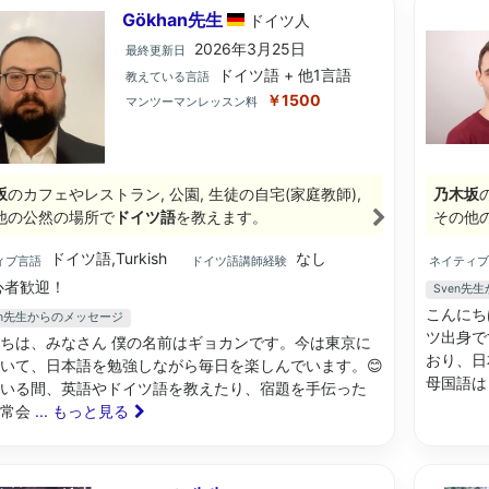
Gökhan先生
ドイツ
人
2026年3月25日
最終更新日
ドイツ語 + 他1言語
教えている言語
￥1500
マンツーマンレッスン料
坂
のカフェやレストラン, 公園, 生徒の自宅(家庭教師),
乃木坂
他の公然の場所で
ドイツ語
を教えます。
その他
ドイツ語,Turkish
なし
ィブ言語
ドイツ語講師経験
ネイティ
心者歓迎！
Sven先
こんにち
han先生からのメッセージ
ツ出身で
ちは、みなさん 僕の名前はギョカンです。今は東京に
おり、日
いて、日本語を勉強しながら毎日を楽しんでいます。😊
母国語
いる間、英語やドイツ語を教えたり、宿題を手伝った
日常会
... もっと見る