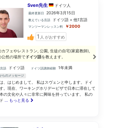
Sven先生
ドイツ
人
2026年3月15日
最終更新日
ドイツ語 + 他1言語
教えている言語
￥2000
マンツーマンレッスン料
1
人
がおすすめ
のカフェやレストラン, 公園, 生徒の自宅(家庭教師),
の公然の場所で
ドイツ語
を教えます。
ドイツ語
1年未満
ブ言語
ドイツ語講師経験
生からのメッセージ
は、はじめまして。 私はスヴェンと申します。ドイ
す。現在、ワーキングホリデービザで日本に滞在して
本の文化や人々に非常に興味を持っています。 私の
はド
... もっと見る