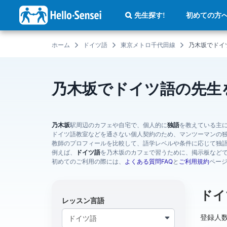
メ
イ
初めての方
先生探す!
ン
コ
ン
テ
ホーム
ドイツ語
東京メトロ千代田線
乃木坂でドイ
ン
ツ
に
移
動
乃木坂でドイツ語の先生
乃木坂
駅周辺のカフェや自宅で、個人的に
独語
を教えている主
ドイツ語教室などを通さない個人契約のため、マンツーマンの
教師のプロフィールを比較して、語学レベルや条件に応じて独
例えば、
ドイツ語
を乃木坂のカフェで習うために、掲示板など
初めてのご利用の際には、
よくある質問FAQ
と
ご利用規約
ペー
ドイ
レッスン言語
登録人