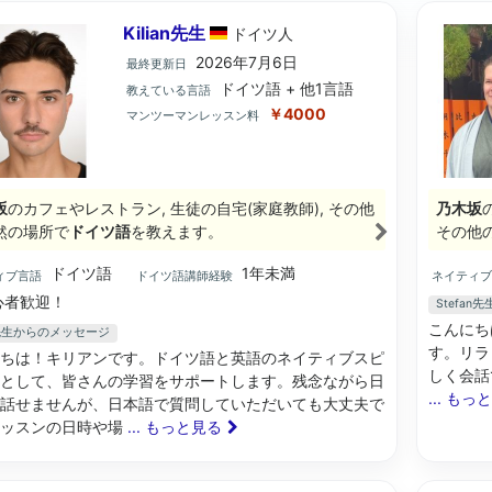
Kilian先生
ドイツ
人
2026年7月6日
最終更新日
ドイツ語 + 他1言語
教えている言語
￥4000
マンツーマンレッスン料
坂
のカフェやレストラン, 生徒の自宅(家庭教師), その他
乃木坂
然の場所で
ドイツ語
を教えます。
その他
ドイツ語
1年未満
ィブ言語
ドイツ語講師経験
ネイティ
心者歓迎！
Stefa
こんにち
an先生からのメッセージ
す。リラ
ちは！キリアンです。ドイツ語と英語のネイティブスピ
しく会話で
として、皆さんの学習をサポートします。残念ながら日
... もっ
話せませんが、日本語で質問していただいても大丈夫で
レッスンの日時や場
... もっと見る