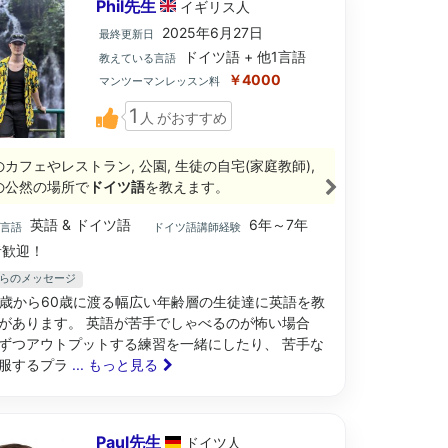
Phil先生
イギリス
人
2025年6月27日
最終更新日
ドイツ語 + 他1言語
教えている言語
￥4000
マンツーマンレッスン料
1
人
がおすすめ
のカフェやレストラン, 公園, 生徒の自宅(家庭教師),
の公然の場所で
ドイツ語
を教えます。
英語 & ドイツ語
6年～7年
ブ言語
ドイツ語講師経験
歓迎！
生からのメッセージ
2歳から60歳に渡る幅広い年齢層の生徒達に英語を教
があります。 英語が苦手でしゃべるのが怖い場合
ずつアウトプットする練習を一緒にしたり、 苦手な
服するプラ
... もっと見る
Paul先生
ドイツ
人