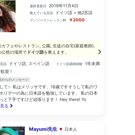
2019年11月4日
最終更新日
ドイツ語 + 他2言語
教えている言語
￥2000
マンツーマンレッスン料
のカフェやレストラン, 公園, 生徒の自宅(家庭教師),
の公然の場所で
ドイツ語
を教えます。
ドイツ語, スペイン語
1年未満
ブ言語
ドイツ語講師経験
歓迎！
a先生からのメッセージ
して✨ 私はメリッサです、18歳ですそうして私のワ
ホリデーの為に日本語を勉強しています。 私の日本
と下手ですけど頑張ります！ Hey there! Yo
と見る
Mayumi先生
日本
人