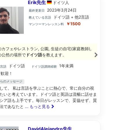
Erik先生
ドイツ
人
2023年3月24日
最終更新日
ドイツ語 + 他2言語
教えている言語
￥1500
マンツーマンレッスン料
のカフェやレストラン, 公園, 生徒の自宅(家庭教師),
の公然の場所で
ドイツ語
を教えます。
ドイツ語
1年未満
ブ言語
ドイツ語講師経験
歓迎！
生からのメッセージ
して。 私は言語を学ぶことに熱心で、常に自分の視
たいと考えています。ドイツ語と英語は流暢に話せま
シア語も上手です。毎日がレッスンで、妥協せず、質
法であなたと
... もっと見る
DavidAlejandro先生