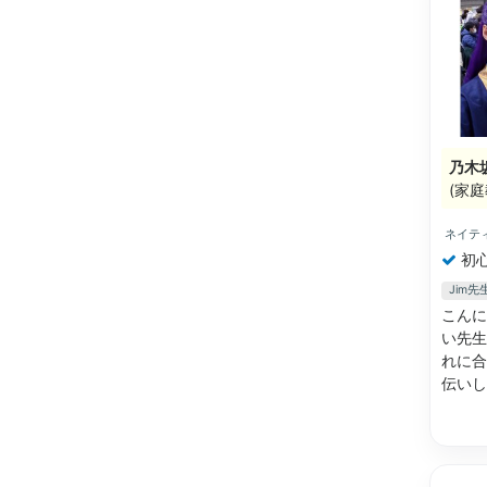
乃木
(家庭
ネイテ
初
Jim
こんに
い先生
れに合
伝いし