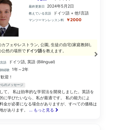
2024年5月2日
最終更新日
ドイツ語 + 他1言語
教えている言語
￥2000
マンツーマンレッスン料
のカフェやレストラン, 公園, 生徒の自宅(家庭教師),
の公然の場所で
ドイツ語
を教えます。
ドイツ語, 英語 (Bilingual)
ブ言語
1年～2年
講師経験
歓迎！
生からのメッセージ
して。 私は効率的な学習法を開発しました。英語を
的に学びたいなら、私が最適です。 私の能力によ
料金が必要になる場合がありますが、すべての価格は
地があります。
... もっと見る