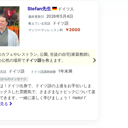
Stefan先生
ドイツ
人
2026年5月4日
最終更新日
ドイツ語
教えている言語
￥2000
マンツーマンレッスン料
のカフェやレストラン, 公園, 生徒の自宅(家庭教師),
の公然の場所で
ドイツ語
を教えます。
ドイツ語
1年未満
ブ言語
ドイツ語講師経験
n先生からのメッセージ
は！ドイツ出身で、ドイツ語の上達をお手伝いしま
ックスした雰囲気で、さまざまなトピックについて楽
きます。一緒に楽しく学びましょう！ Hello! I'
と見る