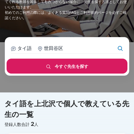
てくれる教師を募集してもみつからない場合に、先生を探す方法としてお使
いいただけます。
初めてのご利用の際には、
よくある質問FAQ
と
ご利用規約
ページを必ずご確
認ください。
タイ語
世田谷区
今すぐ先生を探す
タイ語を上北沢で個人で教えている先
生の一覧
2
登録人数合計
人