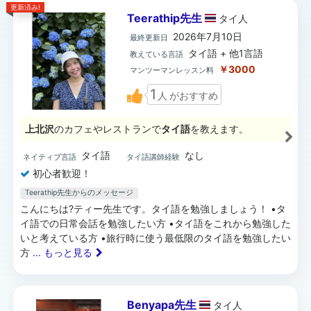
更新済み!
Teerathip先生
タイ
人
2026年7月10日
最終更新日
タイ語 + 他1言語
教えている言語
￥3000
マンツーマンレッスン料
1
人
がおすすめ
上北沢
のカフェやレストランで
タイ語
を教えます。
タイ語
なし
ネイティブ言語
タイ語講師経験
初心者歓迎！
Teerathip先生からのメッセージ
こんにちは?ティー先生です。タイ語を勉強しましょう！ •タ
イ語での日常会話を勉強したい方 •タイ語をこれから勉強した
いと考えている方 •旅行時に使う最低限のタイ語を勉強したい
方
... もっと見る
Benyapa先生
タイ
人