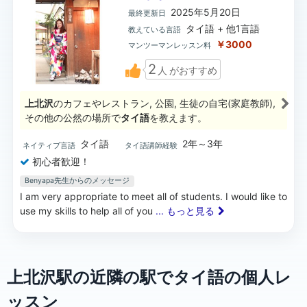
2025年5月20日
最終更新日
タイ語 + 他1言語
教えている言語
￥3000
マンツーマンレッスン料
2
人
がおすすめ
上北沢
のカフェやレストラン, 公園, 生徒の自宅(家庭教師),
その他の公然の場所で
タイ語
を教えます。
タイ語
2年～3年
ネイティブ言語
タイ語講師経験
初心者歓迎！
Benyapa先生からのメッセージ
I am very appropriate to meet all of students. I would like to
use my skills to help all of you
... もっと見る
上北沢駅の近隣の駅でタイ語の個人レ
ッスン