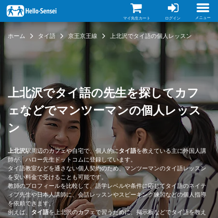
メ
イ
ン
メニュー
マイ先生カート
ログイン
コ
ン
ホーム
タイ語
京王京王線
上北沢でタイ語の個人レッスン
テ
ン
ツ
に
移
動
上北沢でタイ語の先生を探してカフ
ェなどでマンツーマンの個人レッス
ン
上北沢
駅周辺のカフェや自宅で、個人的に
タイ語
を教えている主に外国人講
師が、ハロー先生ドットコムに登録しています。
タイ語教室などを通さない個人契約のため、マンツーマンのタイ語レッスン
を安い料金で受けることも可能です。
教師のプロフィールを比較して、語学レベルや条件に応じてタイ語のネイテ
ィブ先生や日本人講師に、会話レッスンやスピーキング練習などの個人指導
を依頼できます。
例えば、
タイ語
を上北沢のカフェで習うために、掲示板などでタイ語を教え