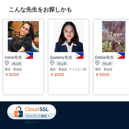
こんな先生をお探しかも
Irene先生
Queeny先生
Debie先生
岡山県
岡山県
岡山県
英語・英会話
英語・英会話, フィリピン語（タガログ語）
英語・英会話
￥3000
￥3000
￥3000