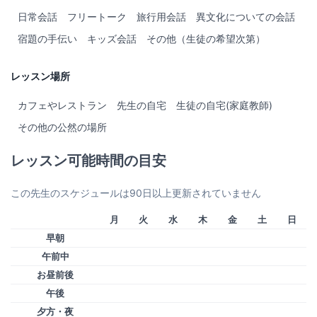
日常会話
フリートーク
旅行用会話
異文化についての会話
宿題の手伝い
キッズ会話
その他（生徒の希望次第）
レッスン場所
カフェやレストラン
先生の自宅
生徒の自宅(家庭教師)
その他の公然の場所
レッスン可能時間の目安
この先生のスケジュールは90日以上更新されていません
月
火
水
木
金
土
日
早朝
午前中
お昼前後
午後
夕方・夜