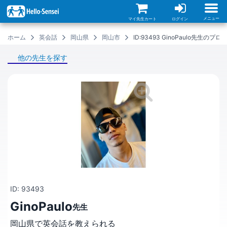
メ
イ
ン
メニュー
マイ先生カート
ログイン
コ
ン
ホーム
英会話
岡山県
岡山市
ID:93493 GinoPaulo先生のプ
テ
ン
ツ
他の先生を探す
に
移
動
ID: 93493
GinoPaulo
先生
岡山県で英会話を教えられる