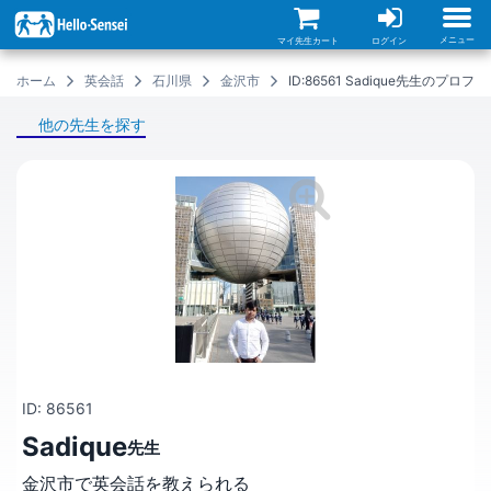
メ
イ
ン
メニュー
マイ先生カート
ログイン
コ
ン
ホーム
英会話
石川県
金沢市
ID:86561 Sadique先生のプロフ
テ
ン
ツ
他の先生を探す
に
移
動
ID: 86561
Sadique
先生
金沢市で英会話を教えられる