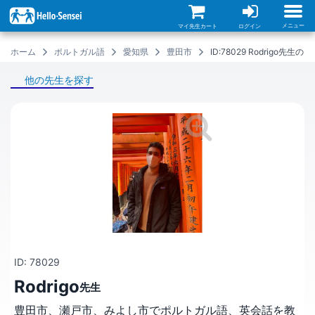
メ
イ
ン
メニュー
マイ先生カート
ログイン
コ
ン
ホーム
ポルトガル語
愛知県
豊田市
ID:78029 Rodrigo先生
テ
ン
ツ
他の先生を探す
に
移
動
ID: 78029
Rodrigo
先生
豊田市、瀬戸市、みよし市でポルトガル語、英会話を教