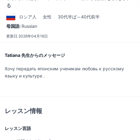
る
ロシア
人
女性
30代半ば～40代前半
母国語:
Russian
更新日
2026年04月16日
Tatiana 先生からのメッセージ
Хочу передать японским ученикам любовь к русскому
языку и культуре .
レッスン情報
レッスン言語