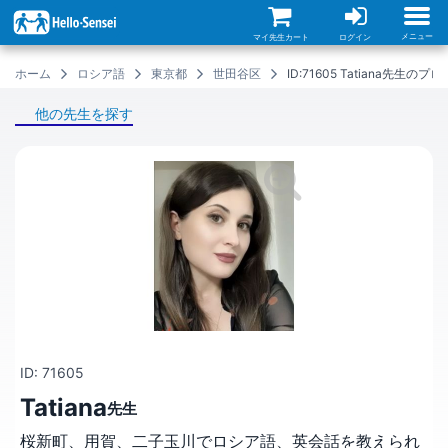
メ
イ
ン
メニュー
マイ先生カート
ログイン
コ
ン
ホーム
ロシア語
東京都
世田谷区
ID:71605 Tatiana先生の
テ
ン
ツ
他の先生を探す
に
移
動
ID: 71605
Tatiana
先生
桜新町、用賀、二子玉川でロシア語、英会話を教えられ