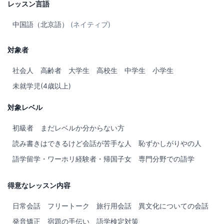
レッスン言語
中国語（北京語）
(ネイティブ)
対象者
社会人
高齢者
大学生
高校生
中学生
小学生
未就学児(4歳以上)
対象レベル
初級者
まだレベルか分からない方
読み書きはできるけど会話が苦手な人
恥ずかしがりやの人
語学留学・ワーホリ経験者・帰国子女
専門分野での語学
得意なレッスン内容
日常会話
フリートーク
旅行用会話
異文化についての会話
発音矯正
宿題の手伝い
語学検定対策