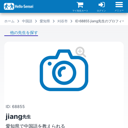
メ
イ
ン
メニュー
マイ先生カート
ログイン
コ
ン
ホーム
中国語
愛知県
刈谷市
ID:68855 jiang先生のプロフィー
テ
ン
ツ
他の先生を探す
に
移
動
ID: 68855
jiang
先生
愛知県で中国語を教えられる