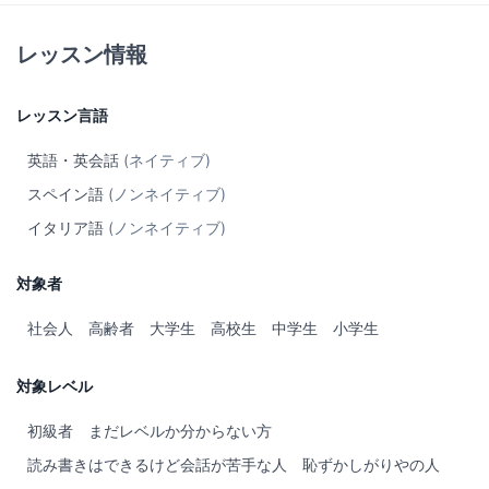
のことを知り、英語のスピーキング、
発音、理解力の向上に役立つことを楽しみにしています！
レッスン情報
----
Hello! I have a Master's degree from the University of California,
レッスン言語
Los Angeles, and I was a Librarian before becoming a mother. I
grew up bilingual and as an adult learned two more languages.
英語・英会話
(ネイティブ)
I believe strongly in the importance of being multilingual and as
スペイン語
(ノンネイティブ)
a result, my two young daughters already fluently speak three
イタリア語
(ノンネイティブ)
languages. Learning should always be engaging and fun in
order to keep a student's attention and ensure the maximum
対象者
amount of learning. It is very important that my students feel
comfortable practicing their grammar and vocabulary, and that
社会人
高齢者
大学生
高校生
中学生
小学生
they are not afraid to ask questions or make mistakes. I look
forward to getting to know you and help you improve your
English speaking, pronunciation, and comprehension abilities!
対象レベル
初級者
まだレベルか分からない方
読み書きはできるけど会話が苦手な人
恥ずかしがりやの人