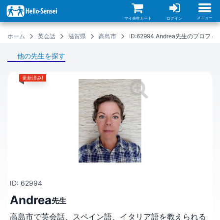
メ
イ
ン
メニュー
マイ先生カート
ログイン
コ
ン
ホーム
英会話
滋賀県
高島市
ID:62994 Andrea先生のプロフ
テ
ン
ツ
他の先生を探す
に
移
動
更新済み!
ID: 62994
Andrea
先生
高島市で英会話、スペイン語、イタリア語を教えられる