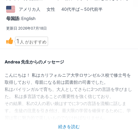
アメリカ
人
女性
40代半ば～50代前半
母国語:
English
更新日
2026年07月18日
1
人
がおすすめ
Andrea 先生からのメッセージ
こんにちは！ 私はカリフォルニア大学ロサンゼルス校で修士号を
取得しており、母親になる前は図書館の司書でした。
私はバイリンガルで育ち、大人としてさらに2つの言語を学びまし
た。 私は多言語であることの重要性を強く信じており、
その結果、私の2人の若い娘はすでに3つの言語を流暢に話しま
す。 生徒の注意を引き付け、最大限の学習を確保するために、学
習は常に魅力的で楽しいものでなければなりません。
生徒が文法や語彙を快適に練習できること、そして質問したり間
続きを読む
違いをしたりすることを恐れないことが非常に重要です。 あなた