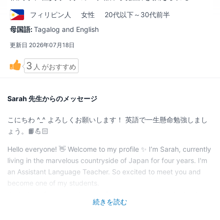
フィリピン
人
女性
20代以下～30代前半
母国語:
Tagalog and English
更新日
2026年07月18日
3
人
がおすすめ
Sarah 先生からのメッセージ
こにちわ ^_^ よろしくお願いします！ 英語で一生懸命勉強しまし
ょう。📙💪🏻
Hello everyone! 👋 Welcome to my profile ✨ I’m Sarah, currently
living in the marvelous countryside of Japan for four years. I'm
an Assistant Language Teacher. So excited to meet you and
become one of my students.
I’m looking forward to hearing from you soon. Humbly thank
続きを読む
you in advance for your support. 👩🏼‍🏫🙏