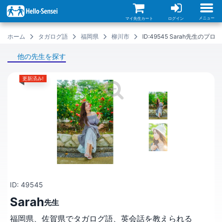
メ
イ
ン
メニュー
マイ先生カート
ログイン
コ
ン
ホーム
タガログ語
福岡県
柳川市
ID:49545 Sarah先生のプ
テ
ン
ツ
他の先生を探す
に
移
動
更新済み!
ID: 49545
Sarah
先生
福岡県、佐賀県でタガログ語、英会話を教えられる