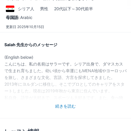
シリア
人
男性
20代以下～30代前半
母国語:
Arabic
更新日
2025年10月15日
Salah 先生からのメッセージ
(English below)
こんにちは、私の名前はサラーです。シリア出身で、ダマスカス
で生まれ育ちました。幼い頃から幸運にもMENA地域やヨーロッパ
を旅し、さまざまな文化、言語、方言を探求してきました。
2013年にヨルダンに移住し、そこでプロとしてのキャリアをスタ
ートしました。現在は2019年秋から東京に住んでいます。
私自身、語学が大好きで、スポーツも大好きです。また、食べ物
にも情熱を注いでいます。
続きを読む
私は8年以上プロの英語/アラビア語教師をしており、第二言語と
しての英語教授資格と、第二言語としてのアラビア語教授資格を
持っています。