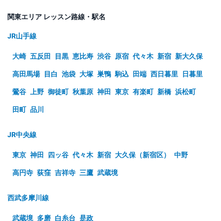
関東エリア レッスン路線・駅名
JR山手線
大崎
五反田
目黒
恵比寿
渋谷
原宿
代々木
新宿
新大久保
高田馬場
目白
池袋
大塚
巣鴨
駒込
田端
西日暮里
日暮里
鶯谷
上野
御徒町
秋葉原
神田
東京
有楽町
新橋
浜松町
田町
品川
JR中央線
東京
神田
四ッ谷
代々木
新宿
大久保（新宿区）
中野
高円寺
荻窪
吉祥寺
三鷹
武蔵境
西武多摩川線
武蔵境
多磨
白糸台
是政