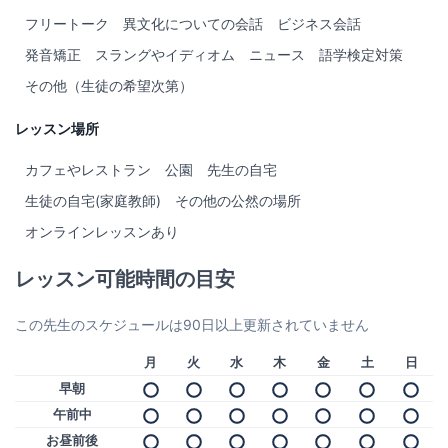
language.
フリートーク
異文化についての会話
ビジネス会話
I taught Arabic for many international language schools that has
a global reach, and I ran the Arabic department of French
発音矯正
スラングやイディオム
ニュース
語学検定対策
Instiute-Jordan, beside tutoring so many learners in one-to-one
その他（生徒の希望次第）
setting, this journey included teaching diplomats, ambassadors,
journalist, and many experts.
レッスン場所
I taught English mainly for International House (IHWO), I also
designed (almost from scratch) and implemented English
カフェやレストラン
公園
先生の自宅
teaching programs for big international NGO's in Jordan helping
生徒の自宅(家庭教師)
その他の公然の場所
communities with less access to proper education.
オンラインレッスンあり
レッスン可能時間の目安
この先生のスケジュールは90日以上更新されていません
月
火
水
木
金
土
日
早朝
午前中
お昼前後