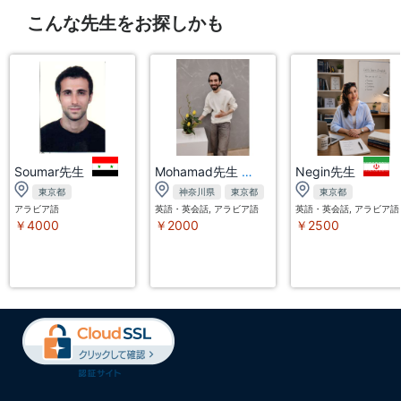
こんな先生をお探しかも
Soumar先生
Mohamad先生
Negin先生
東京都
神奈川県
東京都
東京都
アラビア語
英語・英会話, アラビア語
英語・英会話, アラビア語
￥4000
￥2000
￥2500