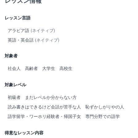
レッスン情報
私は世界的に展開する多くの国際語学学校でアラビア語を教え、
ヨルダンのフランス研究所のアラビア語部門を運営し、1対1で多
くの学習者を指導するほか、外交官、大使、ジャーナリスト、多
レッスン言語
くの専門家を指導してきました。
私は主にインターナショナル ハウス (IHWO) で英語を教えていま
アラビア語
(ネイティブ)
したが、適切な教育を受けにくいコミュニティを支援するヨルダ
英語・英会話
(ネイティブ)
ンの大規模な国際 NGO 向けに英語教育プログラムを (ほぼゼロか
ら) 設計し、実装しました。
対象者
Hi, my name's Salah, I'm From Syria, and I was born and raised
in Damascus. From a young age I was lucky to travel across
社会人
高齢者
大学生
高校生
MENA region and Europe, exploring different cultures,
languages, and dialects.
対象レベル
In 2013 I moved to Jordan where my professional life kicked
off. Currently, I've been living in Tokyo, Japan since fall 2019.
初級者
まだレベルか分からない方
I'm a language enthusiast myself, and I'm very much into
読み書きはできるけど会話が苦手な人
恥ずかしがりやの人
sports, in addition to being passionate about food.
語学留学・ワーホリ経験者・帰国子女
専門分野での語学
I'm a professional English/Arabic teacher for more than 8 years,
and I hold a certificate in teaching English as a second
language, and also a certificate in teaching Arabic as a second
得意なレッスン内容