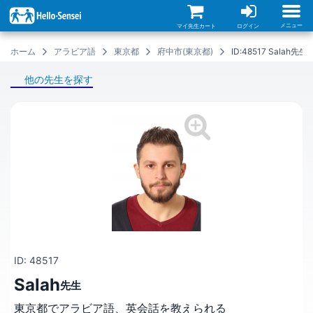
メ
イ
ン
メニュー
マイ先生カート
ログイン
コ
ン
ホーム
アラビア語
東京都
府中市(東京都)
ID:48517 Sala
テ
ン
ツ
他の先生を探す
に
移
動
ID: 48517
Salah
先生
東京都でアラビア語、英会話を教えられる