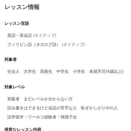
to different age level of students.
レッスン情報
If you are interested in studying with me, I am available to
receive emails at any time that is convenient to your schedule. I
レッスン言語
can be reached at the email provided and will be delighted to
provide you with any additional information. See you in my
英語・英会話
(ネイティブ)
class!
フィリピン語（タガログ語）
(ネイティブ)
対象者
社会人
大学生
高校生
中学生
小学生
未就学児(4歳以上)
対象レベル
初級者
まだレベルか分からない方
読み書きはできるけど会話が苦手な人
恥ずかしがりやの人
語学留学・ワーホリ経験者・帰国子女
得意なレッスン内容