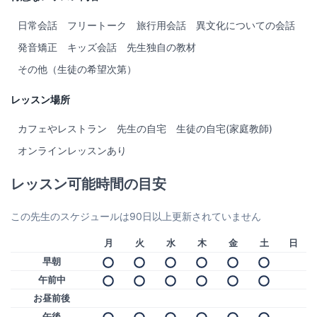
日常会話
フリートーク
旅行用会話
異文化についての会話
発音矯正
キッズ会話
先生独自の教材
その他（生徒の希望次第）
レッスン場所
カフェやレストラン
先生の自宅
生徒の自宅(家庭教師)
オンラインレッスンあり
レッスン可能時間の目安
この先生のスケジュールは90日以上更新されていません
月
火
水
木
金
土
日
早朝
午前中
お昼前後
午後