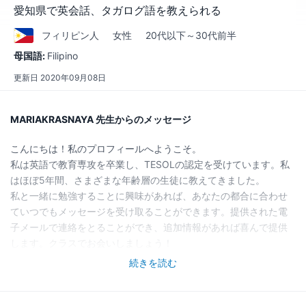
愛知県で英会話、タガログ語を教えられる
フィリピン
人
女性
20代以下～30代前半
母国語:
Filipino
更新日
2020年09月08日
MARIAKRASNAYA 先生からのメッセージ
こんにちは！私のプロフィールへようこそ。
私は英語で教育専攻を卒業し、TESOLの認定を受けています。私
はほぼ5年間、さまざまな年齢層の生徒に教えてきました。
私と一緒に勉強することに興味があれば、あなたの都合に合わせ
ていつでもメッセージを受け取ることができます。提供された電
子メールで連絡をとることができ、追加情報があれば喜んで提供
します。クラスでお会いしましょう！
続きを読む
Hello! Welcome to my profile.
I am a graduate of Secondary Education Major in English and a
TESOL certificate holder. I've been teaching for almost 5 years