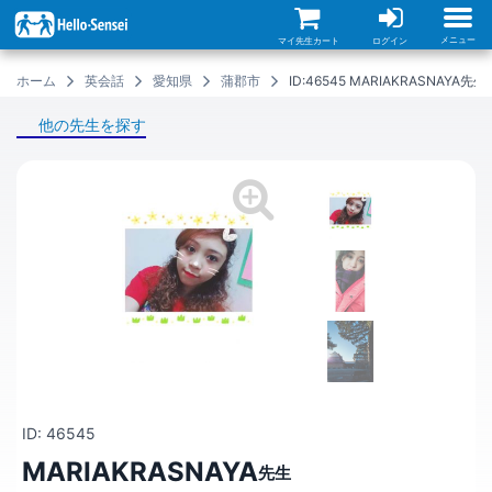
メ
イ
ン
メニュー
マイ先生カート
ログイン
コ
ン
ホーム
英会話
愛知県
蒲郡市
ID:46545 MARIAKRASNAY
テ
ン
ツ
他の先生を探す
に
移
動
ID: 46545
MARIAKRASNAYA
先生