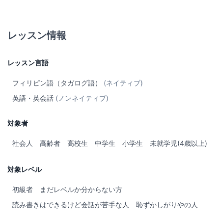
る事を心掛けています。
Hi! My name is Jobelle! I live in Tokyo. I've been working as an
レッスン情報
ESL teacher since 2019 at a private English school and a
kindergarten. I'm an outgoing and friendly person. I love
socializing and I like to run fun dynamic classes where my
レッスン言語
students can actively participate and share their opinions and
experiences.
フィリピン語（タガログ語）
(ネイティブ)
英語・英会話
(ノンネイティブ)
P.S. I accept both in-person and online classes. Please send me
an email if you’re interested.
対象者
社会人
高齢者
高校生
中学生
小学生
未就学児(4歳以上)
対象レベル
初級者
まだレベルか分からない方
読み書きはできるけど会話が苦手な人
恥ずかしがりやの人