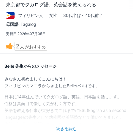
東京都でタガログ語、英会話を教えられる
フィリピン
人
女性
30代半ば～40代前半
母国語:
Tagalog
更新日
2026年07月05日
2
人
がおすすめ
Belle 先生からのメッセージ
みなさん初めましてこんにちは！
フィリピンのマニラからきましたBelle(ベル)です。
日本に14年住んでいてタガログ語、英語、日本語を話します。
性格は真面目で優しく気が利く方です。
英語を教える仕事が大好きでこれまでにESL(English as a second
language)の先生として幼稚園や英語塾などで働いてきました。
生徒の皆様が、英語でコミュニケーションをできるようになった
続きを読む
り、テストや試験に合格する手助けを効率的に楽しくレッスンす