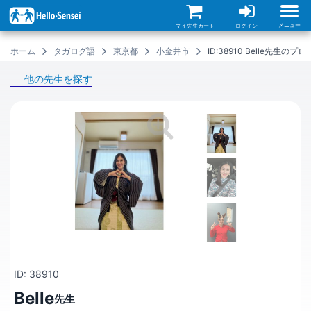
メ
イ
ン
メニュー
マイ先生カート
ログイン
コ
ン
ホーム
タガログ語
東京都
小金井市
ID:38910 Belle先生のプ
テ
ン
ツ
他の先生を探す
に
移
動
ID: 38910
Belle
先生