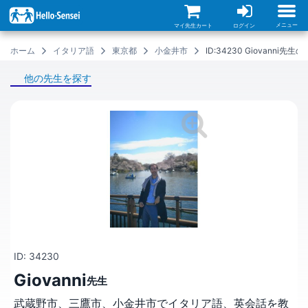
メ
イ
ン
メニュー
マイ先生カート
ログイン
コ
ン
ホーム
イタリア語
東京都
小金井市
ID:34230 Giovanni先
テ
ン
ツ
他の先生を探す
に
移
動
ID: 34230
Giovanni
先生
武蔵野市、三鷹市、小金井市でイタリア語、英会話を教