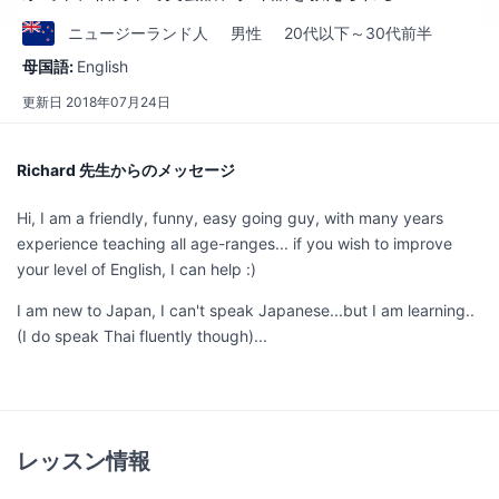
ニュージーランド
人
男性
20代以下～30代前半
母国語:
English
更新日
2018年07月24日
Richard 先生からのメッセージ
Hi, I am a friendly, funny, easy going guy, with many years
experience teaching all age-ranges... if you wish to improve
your level of English, I can help :)
I am new to Japan, I can't speak Japanese...but I am learning..
(I do speak Thai fluently though)...
レッスン情報