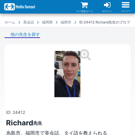
メ
イ
ン
メニュー
マイ先生カート
ログイン
コ
ン
ホーム
英会話
福岡県
福岡市
ID:24412 Richard先生のプロフ
テ
ン
ツ
他の先生を探す
に
移
動
ID: 24412
Richard
先生
糸島市、福岡市で英会話、タイ語を教えられる