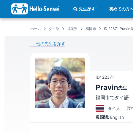
メ
イ
初めての方
先生探す!
ン
コ
ン
テ
ン
ホーム
タイ語
福岡県
福岡市
ID:22371 Pr
ツ
に
移
動
他の先生を探す
ID: 22371
Pravin
先生
福岡市でタイ語
タイ
人
男
母国語:
English