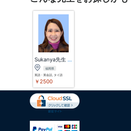
Sukanya先生
福岡県
英語・英会話, タイ語
￥2500