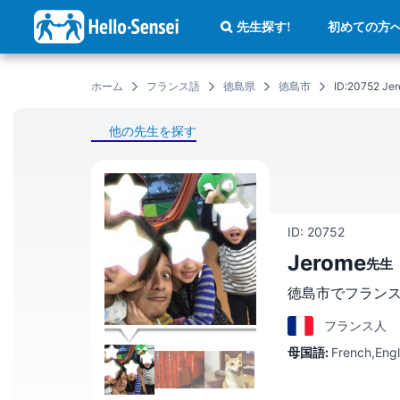
メ
イ
初めての方
先生探す!
ン
コ
ン
テ
ン
ホーム
フランス語
徳島県
徳島市
ID:20752
ツ
に
移
動
他の先生を探す
ID: 20752
Jerome
先生
徳島市でフラン
フランス
人
母国語:
French,Engl