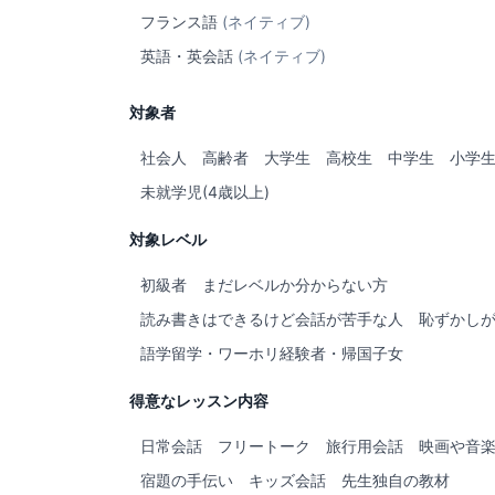
フランス語
(ネイティブ)
英語・英会話
(ネイティブ)
対象者
社会人
高齢者
大学生
高校生
中学生
小学
未就学児(4歳以上)
対象レベル
初級者
まだレベルか分からない方
読み書きはできるけど会話が苦手な人
恥ずかし
語学留学・ワーホリ経験者・帰国子女
得意なレッスン内容
日常会話
フリートーク
旅行用会話
映画や音
宿題の手伝い
キッズ会話
先生独自の教材