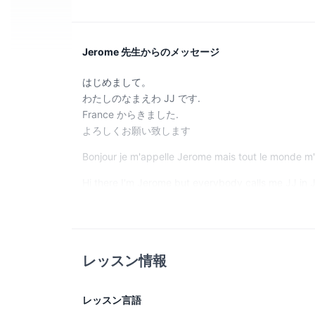
Jerome 先生からのメッセージ
はじめまして。
わたしのなまえわ JJ です.
France からきました.
よろしくお願い致します
Bonjour je m'appelle Jerome mais tout le monde m'
Hi there I'm Jerome but everybody calls me JJ in 
I have been teaching in Japan French and English 
My wife in Japanese and we love to meet new peop
If you want to learn, improve or just communicate 
Hope to see you soon !
レッスン情報
JJ
レッスン言語