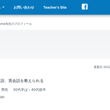
へ
お問い合わせ
Teacher's Site
 Jerome先生のプロフィール
更新日
202
ス語、英会話を教えられる
男性
30代半ば～40代前半
ish