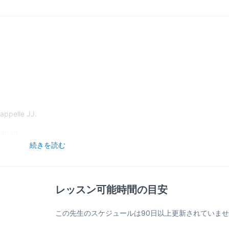
appelle JJ.
Japan.
for more than 10 years to kids and adults.
続きを読む
le and to travel.
in French or English, please contact me.
レッスン可能時間の目安
この先生のスケジュールは90日以上更新されていま