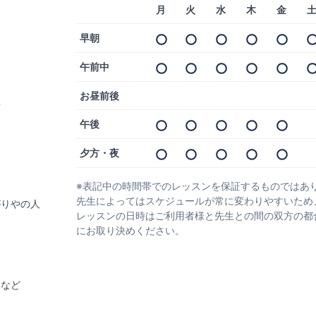
月
火
水
木
金
早朝
午前中
お昼前後
生
午後
夕方・夜
※表記中の時間帯でのレッスンを保証するものではあ
先生によってはスケジュールが常に変わりやすいため
がりやの人
レッスンの日時はご利用者様と先生との間の双方の都
にお取り決めください。
楽など