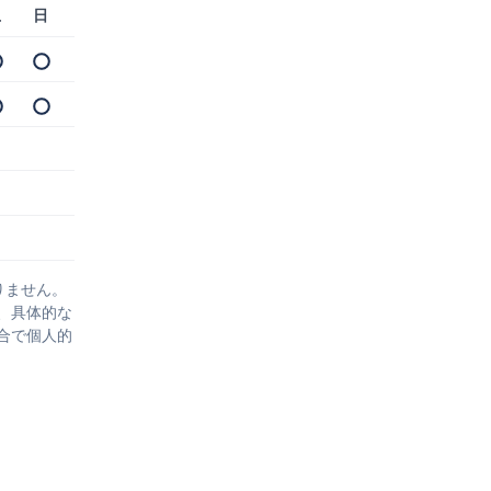
土
日
りません。
、具体的な
合で個人的