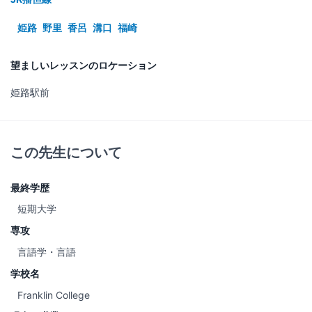
姫路
野里
香呂
溝口
福崎
望ましいレッスンのロケーション
姫路駅前
この先生について
最終学歴
短期大学
専攻
言語学・言語
学校名
Franklin College