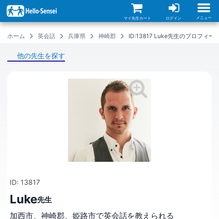
メ
イ
ン
メニュー
マイ先生カート
ログイン
コ
ン
ホーム
英会話
兵庫県
神崎郡
ID:13817 Luke先生のプロフィー
テ
ン
ツ
他の先生を探す
に
移
動
ID: 13817
Luke
先生
加西市、神崎郡、姫路市で英会話を教えられる