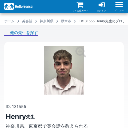
メ
イ
ン
メニュー
マイ先生カート
ログイン
コ
ン
ホーム
英会話
神奈川県
厚木市
ID:131555 Henry先生のプロ
テ
ン
ツ
他の先生を探す
に
移
動
ID: 131555
Henry
先生
神奈川県、東京都で英会話を教えられる