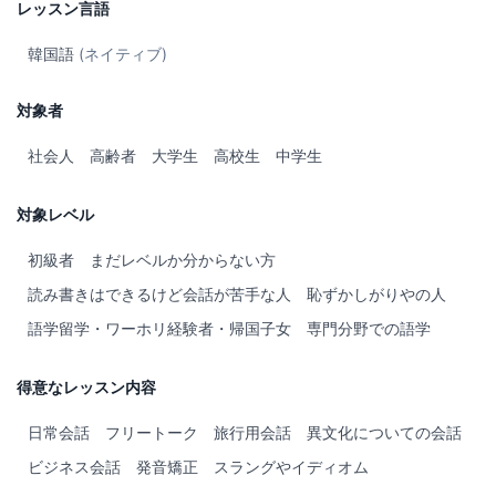
レッスン言語
韓国語
(ネイティブ)
対象者
社会人
高齢者
大学生
高校生
中学生
対象レベル
初級者
まだレベルか分からない方
読み書きはできるけど会話が苦手な人
恥ずかしがりやの人
語学留学・ワーホリ経験者・帰国子女
専門分野での語学
得意なレッスン内容
日常会話
フリートーク
旅行用会話
異文化についての会話
ビジネス会話
発音矯正
スラングやイディオム