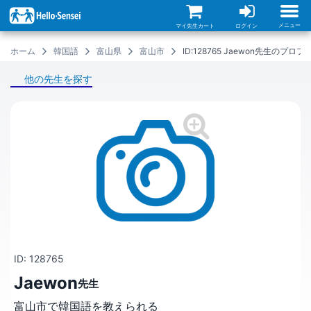
メ
イ
ン
メニュー
マイ先生カート
ログイン
コ
ン
ホーム
韓国語
富山県
富山市
ID:128765 Jaewon先生のプロ
テ
ン
ツ
他の先生を探す
に
移
動
ID: 128765
Jaewon
先生
富山市で韓国語を教えられる